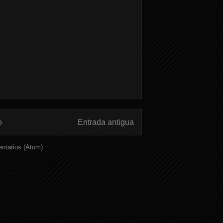
o
Entrada antigua
ntarios (Atom)