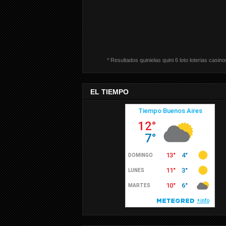
* Resultados quinielas quini 6 loto loterias casino
EL TIEMPO