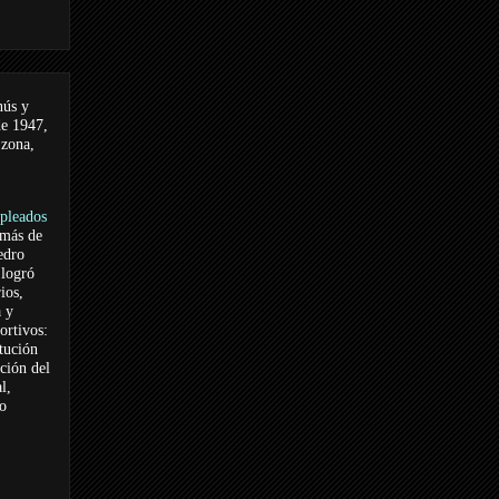
nús y
de 1947,
 zona,
pleados
 más de
edro
logró
ios,
a y
ortivos:
itución
ación del
l,
vo