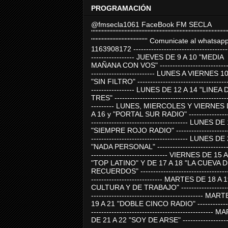
PROGRAMACIÓN
@fmsecla1061 FaceBook FM SECLA
'''''''''''''''''''''''''''''''''''''''''''''''''''''''''''''''''''''''''''''''''''''''''
''''''''''''''''''''''''''''''''''''' Comunicate al whatsap
1163908172 -------------------------------------
----------------- JUEVES DE 9 A 10 "MEDIA
MAÑANA CON VOS" ----------------------------
------------------------- LUNES A VIERNES 1
"SIN FILTRO" ------------------------------------
----------------- LUNES DE 12 A 14 "LINEA 
TRES" ---------------------------------------------
--------- LUNES, MIERCOLES Y VIERNES 
A 16 y "PORTAL SUR RADIO" -----------------
-------------------------------------- LUNES DE
"SIEMPRE ROJO RADIO" ----------------------
-------------------------------------- LUNES DE
"NADA PERSONAL" -----------------------------
------------------------------ VIERNES DE 15 
"TOP LATINO" Y DE 17 A 18 "LA CUEVA 
RECUERDOS" -----------------------------------
---------------------------- MARTES DE 18 A 
CULTURA Y DE TRABAJO" --------------------
-------------------------------------------- MA
19 A 21 "DOBLE CINCO RADIO" -------------
------------------------------------------------
DE 21 A 22 "SOY DE ARSE" -------------------