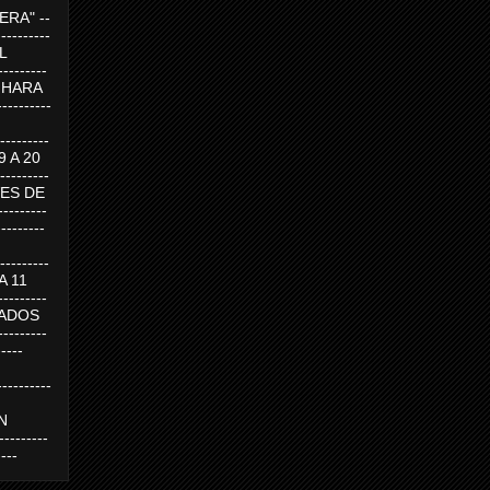
RA" --
----------
AL
---------
A HARA
---------
--------
19 A 20
--------
UEVES DE
-------
---------
---------
 A 11
--------
SABADOS
-------
-----
---------
N
-------
----