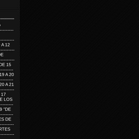
''''''''''''''''
p
---------
--------
0 A 12
---------
DE
---------
DE 15
-------
 19 A 20
-------
 20 A 21
--------
A 17
DE LOS
--------
19 "DE
-------
RTES DE
--------
 MARTES
--------