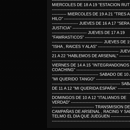
-----------------------------------------------
MIERCOLES DE 18 A 19 "ESTACION RUTE
-----------------------------------------------------
---------- MIERCOLES DE 19 A 21 "TRES 
HILO" ---------------------------------------------
------------------ JUEVES DE 16 A 17 "SER
JUSTICIA" ----------------------------------------
------------------------ JUEVES DE 17 A 19
"FAMRASTICOS" --------------------------------
----------------------------------- JUEVES DE 
"ISHA , RAICES Y ALAS" -----------------------
---------------------------------------------- J
21 A 22 "HABLEMOS DE ARSENAL" ---------
-----------------------------------------------------
VIERNES DE 14 A 15 "INTEGRANDONOS
COACHING" -------------------------------------
-------------------------------- SABADO DE 10
"MI QUERIDO TANGO" ------------------------
----------------------------------------------- 
DE 11 A 12 "MI QUERIDA ESPAÑA" ----------
-----------------------------------------------------
DOMINGOS DE 10 A 12 "ITALIANOS DE
VERDAD" -----------------------------------------
----------------------------- TRANSMISION DE
CAMPAÑAS DE ARSENAL , RACING Y SA
TELMO EL DIA QUE JUEGUEN ---------------
-----------------------------------------------------