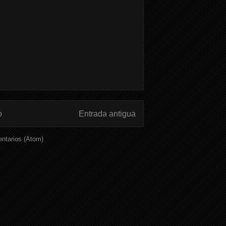
o
Entrada antigua
ntarios (Atom)