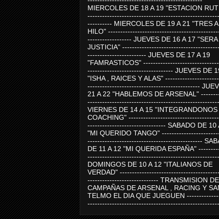
-----------------------------------------------
MIERCOLES DE 18 A 19 "ESTACION RUTE
-----------------------------------------------------
---------- MIERCOLES DE 19 A 21 "TRES 
HILO" ---------------------------------------------
------------------ JUEVES DE 16 A 17 "SER
JUSTICIA" ----------------------------------------
------------------------ JUEVES DE 17 A 19
"FAMRASTICOS" --------------------------------
----------------------------------- JUEVES DE 
"ISHA , RAICES Y ALAS" -----------------------
---------------------------------------------- J
21 A 22 "HABLEMOS DE ARSENAL" ---------
-----------------------------------------------------
VIERNES DE 14 A 15 "INTEGRANDONOS
COACHING" -------------------------------------
-------------------------------- SABADO DE 10
"MI QUERIDO TANGO" ------------------------
----------------------------------------------- 
DE 11 A 12 "MI QUERIDA ESPAÑA" ----------
-----------------------------------------------------
DOMINGOS DE 10 A 12 "ITALIANOS DE
VERDAD" -----------------------------------------
----------------------------- TRANSMISION DE
CAMPAÑAS DE ARSENAL , RACING Y SA
TELMO EL DIA QUE JUEGUEN ---------------
-----------------------------------------------------