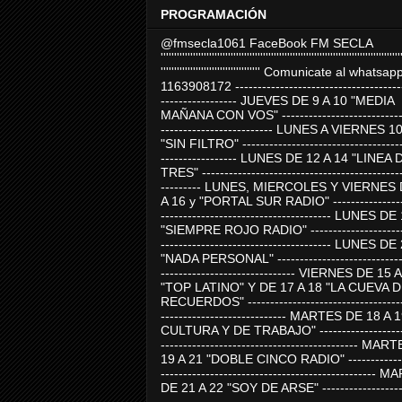
PROGRAMACIÓN
@fmsecla1061 FaceBook FM SECLA
'''''''''''''''''''''''''''''''''''''''''''''''''''''''''''''''''''''''''''''''''''''''''
''''''''''''''''''''''''''''''''''''' Comunicate al whatsap
1163908172 -------------------------------------
----------------- JUEVES DE 9 A 10 "MEDIA
MAÑANA CON VOS" ----------------------------
------------------------- LUNES A VIERNES 1
"SIN FILTRO" ------------------------------------
----------------- LUNES DE 12 A 14 "LINEA 
TRES" ---------------------------------------------
--------- LUNES, MIERCOLES Y VIERNES 
A 16 y "PORTAL SUR RADIO" -----------------
-------------------------------------- LUNES DE
"SIEMPRE ROJO RADIO" ----------------------
-------------------------------------- LUNES DE
"NADA PERSONAL" -----------------------------
------------------------------ VIERNES DE 15 
"TOP LATINO" Y DE 17 A 18 "LA CUEVA 
RECUERDOS" -----------------------------------
---------------------------- MARTES DE 18 A 
CULTURA Y DE TRABAJO" --------------------
-------------------------------------------- MA
19 A 21 "DOBLE CINCO RADIO" -------------
------------------------------------------------
DE 21 A 22 "SOY DE ARSE" -------------------