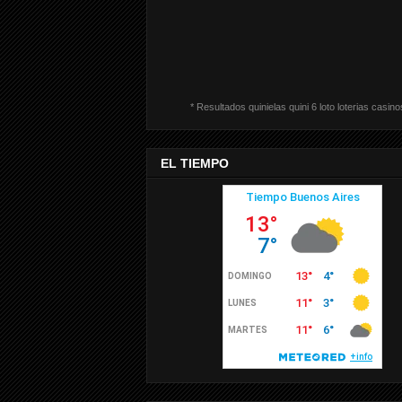
* Resultados quinielas quini 6 loto loterias casino
EL TIEMPO