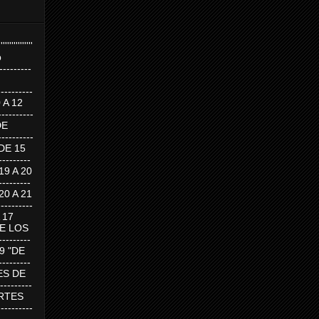
''''''''''''''''
p
---------
--------
0 A 12
---------
DE
---------
DE 15
-------
 19 A 20
-------
 20 A 21
--------
A 17
DE LOS
--------
19 "DE
-------
RTES DE
--------
 MARTES
--------