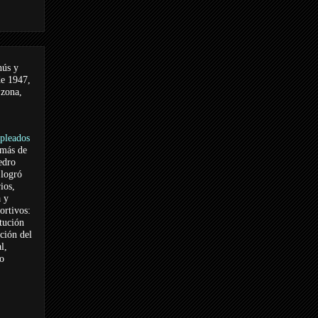
nús y
de 1947,
 zona,
pleados
 más de
edro
logró
ios,
a y
ortivos:
itución
ación del
l,
vo