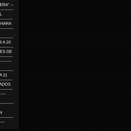
RA" --
----------
AL
---------
A HARA
---------
--------
19 A 20
--------
UEVES DE
-------
---------
---------
 A 11
--------
SABADOS
-------
-----
---------
N
-------
----