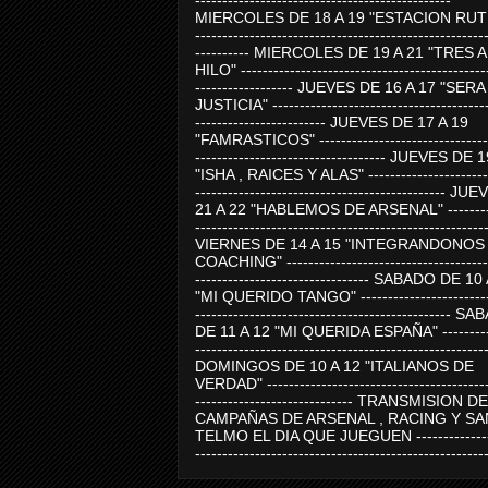
-----------------------------------------------
MIERCOLES DE 18 A 19 "ESTACION RUTE
-----------------------------------------------------
---------- MIERCOLES DE 19 A 21 "TRES 
HILO" ---------------------------------------------
------------------ JUEVES DE 16 A 17 "SER
JUSTICIA" ----------------------------------------
------------------------ JUEVES DE 17 A 19
"FAMRASTICOS" --------------------------------
----------------------------------- JUEVES DE 
"ISHA , RAICES Y ALAS" -----------------------
---------------------------------------------- J
21 A 22 "HABLEMOS DE ARSENAL" ---------
-----------------------------------------------------
VIERNES DE 14 A 15 "INTEGRANDONOS
COACHING" -------------------------------------
-------------------------------- SABADO DE 10
"MI QUERIDO TANGO" ------------------------
----------------------------------------------- 
DE 11 A 12 "MI QUERIDA ESPAÑA" ----------
-----------------------------------------------------
DOMINGOS DE 10 A 12 "ITALIANOS DE
VERDAD" -----------------------------------------
----------------------------- TRANSMISION DE
CAMPAÑAS DE ARSENAL , RACING Y SA
TELMO EL DIA QUE JUEGUEN ---------------
-----------------------------------------------------