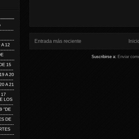
''''''''''''''''
p
---------
--------
Entrada más reciente
Inici
0 A 12
---------
DE
Suscribirse a:
Enviar come
---------
DE 15
-------
 19 A 20
-------
 20 A 21
--------
A 17
DE LOS
--------
19 "DE
-------
RTES DE
--------
 MARTES
--------