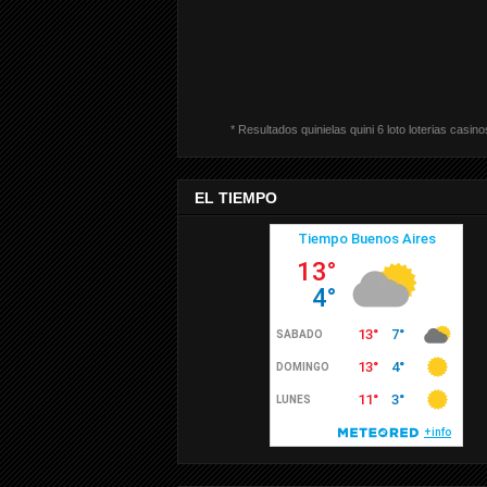
* Resultados quinielas quini 6 loto loterias casino
EL TIEMPO