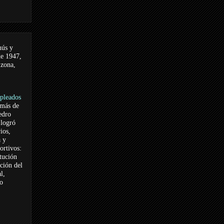
nús y
de 1947,
 zona,
pleados
 más de
edro
logró
ios,
a y
ortivos:
itución
ación del
l,
vo