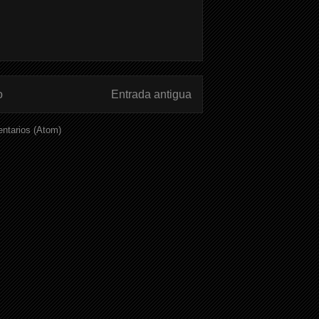
o
Entrada antigua
ntarios (Atom)