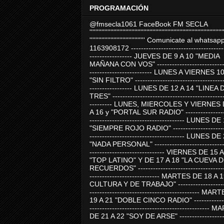
PROGRAMACIÓN
@fmsecla1061 FaceBook FM SECLA
'''''''''''''''''''''''''''''''''''''''''''''''''''''''''''''''''''''''''''''''''''''''''
''''''''''''''''''''''''''''''''''''' Comunicate al whatsap
1163908172 -------------------------------------
----------------- JUEVES DE 9 A 10 "MEDIA
MAÑANA CON VOS" ----------------------------
------------------------- LUNES A VIERNES 1
"SIN FILTRO" ------------------------------------
----------------- LUNES DE 12 A 14 "LINEA 
TRES" ---------------------------------------------
--------- LUNES, MIERCOLES Y VIERNES 
A 16 y "PORTAL SUR RADIO" -----------------
-------------------------------------- LUNES DE
"SIEMPRE ROJO RADIO" ----------------------
-------------------------------------- LUNES DE
"NADA PERSONAL" -----------------------------
------------------------------ VIERNES DE 15 
"TOP LATINO" Y DE 17 A 18 "LA CUEVA 
RECUERDOS" -----------------------------------
---------------------------- MARTES DE 18 A 
CULTURA Y DE TRABAJO" --------------------
-------------------------------------------- MA
19 A 21 "DOBLE CINCO RADIO" -------------
------------------------------------------------
DE 21 A 22 "SOY DE ARSE" -------------------