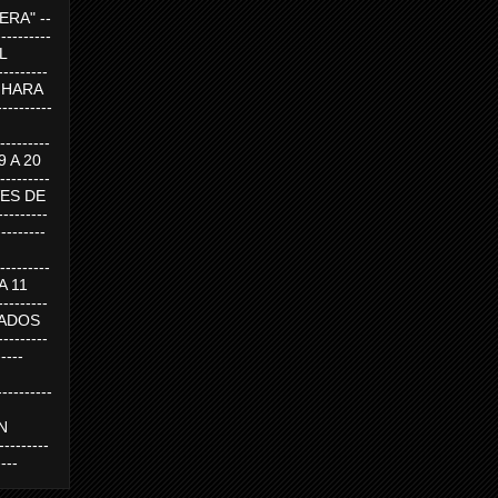
RA" --
----------
AL
---------
A HARA
---------
--------
19 A 20
--------
UEVES DE
-------
---------
---------
 A 11
--------
SABADOS
-------
-----
---------
N
-------
----