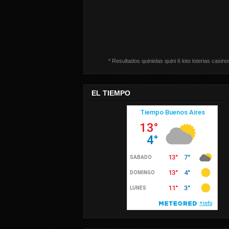
* Resultados quinielas quini 6 loto loterias casino
EL TIEMPO