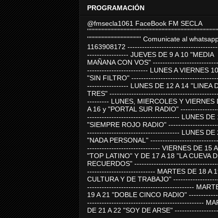
PROGRAMACIÓN
@fmsecla1061 FaceBook FM SECLA
'''''''''''''''''''''''''''''''''''''''''''''''''''''''''''''''''''''''''''''''''''''''''
''''''''''''''''''''''''''''''''''''' Comunicate al whatsap
1163908172 -------------------------------------
----------------- JUEVES DE 9 A 10 "MEDIA
MAÑANA CON VOS" ----------------------------
------------------------- LUNES A VIERNES 1
"SIN FILTRO" ------------------------------------
----------------- LUNES DE 12 A 14 "LINEA 
TRES" ---------------------------------------------
--------- LUNES, MIERCOLES Y VIERNES 
A 16 y "PORTAL SUR RADIO" -----------------
-------------------------------------- LUNES DE
"SIEMPRE ROJO RADIO" ----------------------
-------------------------------------- LUNES DE
"NADA PERSONAL" -----------------------------
------------------------------ VIERNES DE 15 
"TOP LATINO" Y DE 17 A 18 "LA CUEVA 
RECUERDOS" -----------------------------------
---------------------------- MARTES DE 18 A 
CULTURA Y DE TRABAJO" --------------------
-------------------------------------------- MA
19 A 21 "DOBLE CINCO RADIO" -------------
------------------------------------------------
DE 21 A 22 "SOY DE ARSE" -------------------