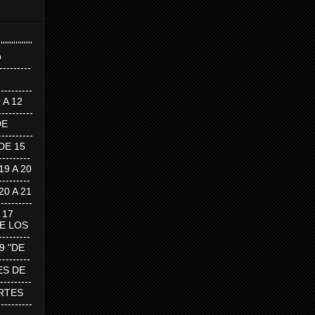
''''''''''''''''
p
---------
--------
0 A 12
---------
DE
---------
DE 15
-------
 19 A 20
-------
 20 A 21
--------
A 17
DE LOS
--------
19 "DE
-------
RTES DE
--------
 MARTES
--------