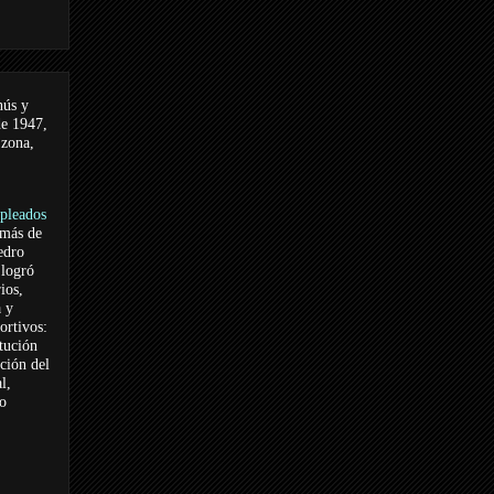
nús y
de 1947,
 zona,
pleados
 más de
edro
logró
ios,
a y
ortivos:
itución
ación del
l,
vo