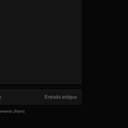
o
Entrada antigua
ntarios (Atom)