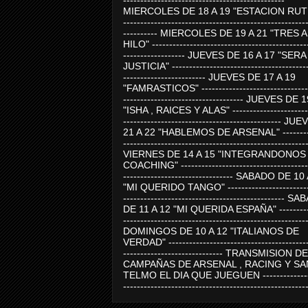
-----------------------------------------------
MIERCOLES DE 18 A 19 "ESTACION RUTE
-----------------------------------------------------
---------- MIERCOLES DE 19 A 21 "TRES 
HILO" ---------------------------------------------
------------------ JUEVES DE 16 A 17 "SER
JUSTICIA" ----------------------------------------
------------------------ JUEVES DE 17 A 19
"FAMRASTICOS" --------------------------------
----------------------------------- JUEVES DE 
"ISHA , RAICES Y ALAS" -----------------------
---------------------------------------------- J
21 A 22 "HABLEMOS DE ARSENAL" ---------
-----------------------------------------------------
VIERNES DE 14 A 15 "INTEGRANDONOS
COACHING" -------------------------------------
-------------------------------- SABADO DE 10
"MI QUERIDO TANGO" ------------------------
----------------------------------------------- 
DE 11 A 12 "MI QUERIDA ESPAÑA" ----------
-----------------------------------------------------
DOMINGOS DE 10 A 12 "ITALIANOS DE
VERDAD" -----------------------------------------
----------------------------- TRANSMISION DE
CAMPAÑAS DE ARSENAL , RACING Y SA
TELMO EL DIA QUE JUEGUEN ---------------
-----------------------------------------------------