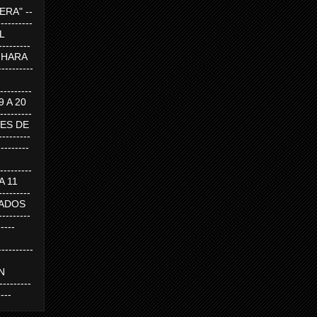
RA" --
----------
AL
---------
A HARA
---------
--------
19 A 20
--------
UEVES DE
-------
---------
---------
 A 11
--------
SABADOS
-------
-----
---------
N
-------
----