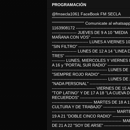
PROGRAMACIÓN
@fmsecla1061 FaceBook FM SECLA
'''''''''''''''''''''''''''''''''''''''''''''''''''''''''''''''''''''''''''''''''''''''''
''''''''''''''''''''''''''''''''''''' Comunicate al whatsap
1163908172 -------------------------------------
----------------- JUEVES DE 9 A 10 "MEDIA
MAÑANA CON VOS" ----------------------------
------------------------- LUNES A VIERNES 1
"SIN FILTRO" ------------------------------------
----------------- LUNES DE 12 A 14 "LINEA 
TRES" ---------------------------------------------
--------- LUNES, MIERCOLES Y VIERNES 
A 16 y "PORTAL SUR RADIO" -----------------
-------------------------------------- LUNES DE
"SIEMPRE ROJO RADIO" ----------------------
-------------------------------------- LUNES DE
"NADA PERSONAL" -----------------------------
------------------------------ VIERNES DE 15 
"TOP LATINO" Y DE 17 A 18 "LA CUEVA 
RECUERDOS" -----------------------------------
---------------------------- MARTES DE 18 A 
CULTURA Y DE TRABAJO" --------------------
-------------------------------------------- MA
19 A 21 "DOBLE CINCO RADIO" -------------
------------------------------------------------
DE 21 A 22 "SOY DE ARSE" -------------------