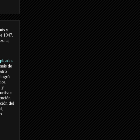
nús y
de 1947,
 zona,
pleados
 más de
edro
logró
ios,
a y
ortivos:
itución
ación del
l,
vo