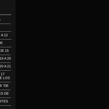
''''''''''''''''
p
---------
--------
0 A 12
---------
DE
---------
DE 15
-------
 19 A 20
-------
 20 A 21
--------
A 17
DE LOS
--------
19 "DE
-------
RTES DE
--------
 MARTES
--------