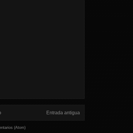
o
Entrada antigua
ntarios (Atom)