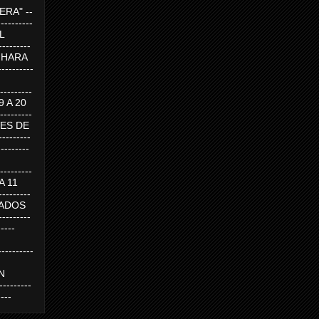
RA" --
----------
AL
---------
A HARA
---------
--------
19 A 20
--------
UEVES DE
-------
---------
---------
 A 11
--------
SABADOS
-------
-----
---------
N
-------
----