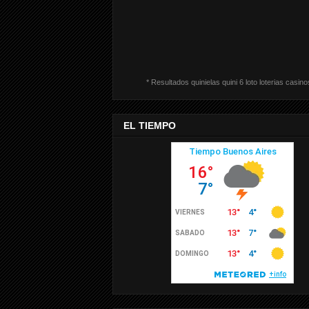
* Resultados quinielas quini 6 loto loterias casino
EL TIEMPO