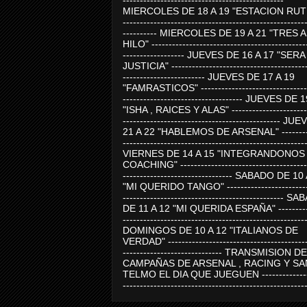
-----------------------------------------------
MIERCOLES DE 18 A 19 "ESTACION RUTE
-----------------------------------------------------
---------- MIERCOLES DE 19 A 21 "TRES 
HILO" ---------------------------------------------
------------------ JUEVES DE 16 A 17 "SER
JUSTICIA" ----------------------------------------
------------------------ JUEVES DE 17 A 19
"FAMRASTICOS" --------------------------------
----------------------------------- JUEVES DE 
"ISHA , RAICES Y ALAS" -----------------------
---------------------------------------------- J
21 A 22 "HABLEMOS DE ARSENAL" ---------
-----------------------------------------------------
VIERNES DE 14 A 15 "INTEGRANDONOS
COACHING" -------------------------------------
-------------------------------- SABADO DE 10
"MI QUERIDO TANGO" ------------------------
----------------------------------------------- 
DE 11 A 12 "MI QUERIDA ESPAÑA" ----------
-----------------------------------------------------
DOMINGOS DE 10 A 12 "ITALIANOS DE
VERDAD" -----------------------------------------
----------------------------- TRANSMISION DE
CAMPAÑAS DE ARSENAL , RACING Y SA
TELMO EL DIA QUE JUEGUEN ---------------
-----------------------------------------------------