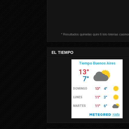
* Resultados quinielas quini 6 loto loterias casino
EL TIEMPO