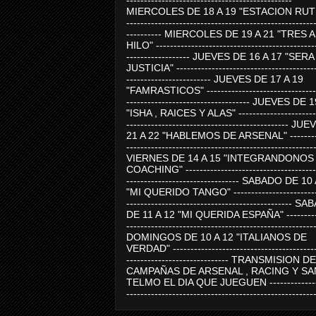
-----------------------------------------------
MIERCOLES DE 18 A 19 "ESTACION RUTE
-----------------------------------------------------
---------- MIERCOLES DE 19 A 21 "TRES 
HILO" ---------------------------------------------
------------------ JUEVES DE 16 A 17 "SER
JUSTICIA" ----------------------------------------
------------------------ JUEVES DE 17 A 19
"FAMRASTICOS" --------------------------------
----------------------------------- JUEVES DE 
"ISHA , RAICES Y ALAS" -----------------------
---------------------------------------------- J
21 A 22 "HABLEMOS DE ARSENAL" ---------
-----------------------------------------------------
VIERNES DE 14 A 15 "INTEGRANDONOS
COACHING" -------------------------------------
-------------------------------- SABADO DE 10
"MI QUERIDO TANGO" ------------------------
----------------------------------------------- 
DE 11 A 12 "MI QUERIDA ESPAÑA" ----------
-----------------------------------------------------
DOMINGOS DE 10 A 12 "ITALIANOS DE
VERDAD" -----------------------------------------
----------------------------- TRANSMISION DE
CAMPAÑAS DE ARSENAL , RACING Y SA
TELMO EL DIA QUE JUEGUEN ---------------
-----------------------------------------------------