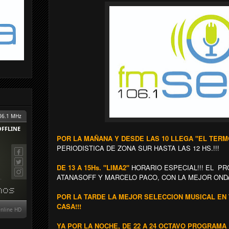
POR LA MAÑANA Y DESDE LAS 10 LLEGA "EL TE
PERIODISTICA DE ZONA SUR HASTA LAS 12 HS.!!!
DE 13 A 15Hs. "LIMA2"
HORARIO ESPECIAL!!! EL 
ATANASOFF Y MARCELO PACO, CON LA MEJOR ONDA 
POR LA TARDE LA MEJOR SELECCION MUSICAL EN 
CASA!!!
YA POR LA NOCHE, DE 22 A 24 OCTAVO PROGRAMA 