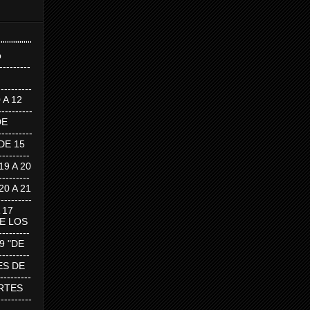
''''''''''''''''
p
---------
--------
0 A 12
---------
DE
---------
DE 15
-------
 19 A 20
-------
 20 A 21
--------
A 17
DE LOS
--------
19 "DE
-------
RTES DE
--------
 MARTES
--------