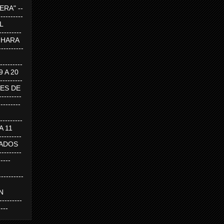
RA" --
----------
AL
---------
A HARA
---------
--------
19 A 20
--------
UEVES DE
-------
---------
---------
 A 11
--------
SABADOS
-------
-----
---------
N
-------
----