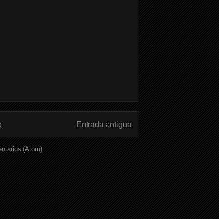
o
Entrada antigua
ntarios (Atom)