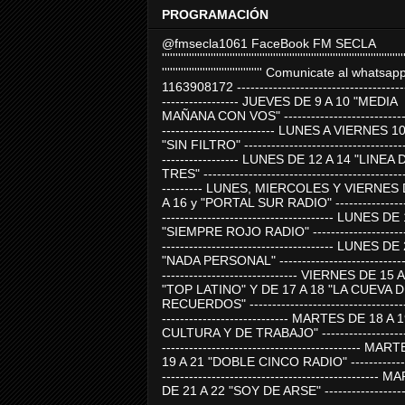
PROGRAMACIÓN
@fmsecla1061 FaceBook FM SECLA
'''''''''''''''''''''''''''''''''''''''''''''''''''''''''''''''''''''''''''''''''''''''''
''''''''''''''''''''''''''''''''''''' Comunicate al whatsap
1163908172 -------------------------------------
----------------- JUEVES DE 9 A 10 "MEDIA
MAÑANA CON VOS" ----------------------------
------------------------- LUNES A VIERNES 1
"SIN FILTRO" ------------------------------------
----------------- LUNES DE 12 A 14 "LINEA 
TRES" ---------------------------------------------
--------- LUNES, MIERCOLES Y VIERNES 
A 16 y "PORTAL SUR RADIO" -----------------
-------------------------------------- LUNES DE
"SIEMPRE ROJO RADIO" ----------------------
-------------------------------------- LUNES DE
"NADA PERSONAL" -----------------------------
------------------------------ VIERNES DE 15 
"TOP LATINO" Y DE 17 A 18 "LA CUEVA 
RECUERDOS" -----------------------------------
---------------------------- MARTES DE 18 A 
CULTURA Y DE TRABAJO" --------------------
-------------------------------------------- MA
19 A 21 "DOBLE CINCO RADIO" -------------
------------------------------------------------
DE 21 A 22 "SOY DE ARSE" -------------------