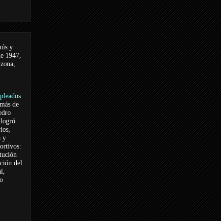
nús y
de 1947,
 zona,
pleados
 más de
edro
logró
ios,
a y
ortivos:
itución
ación del
l,
vo