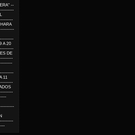
RA" --
----------
AL
---------
A HARA
---------
--------
19 A 20
--------
UEVES DE
-------
---------
---------
 A 11
--------
SABADOS
-------
-----
---------
N
-------
----