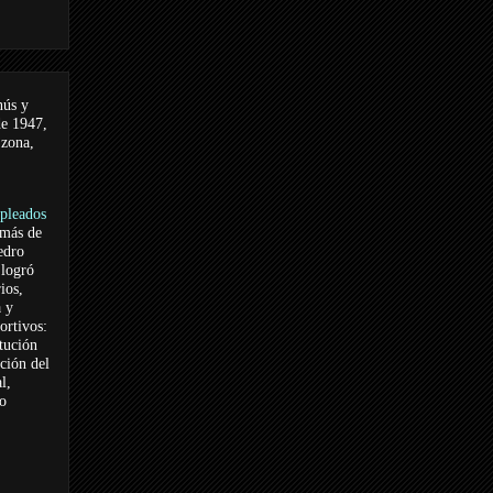
nús y
de 1947,
 zona,
pleados
 más de
edro
logró
ios,
a y
ortivos:
itución
ación del
l,
vo