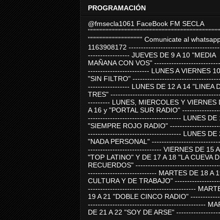
PROGRAMACIÓN
@fmsecla1061 FaceBook FM SECLA
'''''''''''''''''''''''''''''''''''''''''''''''''''''''''''''''''''''''''''''''''''''''''
''''''''''''''''''''''''''''''''''''' Comunicate al whatsap
1163908172 -------------------------------------
----------------- JUEVES DE 9 A 10 "MEDIA
MAÑANA CON VOS" ----------------------------
------------------------- LUNES A VIERNES 1
"SIN FILTRO" ------------------------------------
----------------- LUNES DE 12 A 14 "LINEA 
TRES" ---------------------------------------------
--------- LUNES, MIERCOLES Y VIERNES 
A 16 y "PORTAL SUR RADIO" -----------------
-------------------------------------- LUNES DE
"SIEMPRE ROJO RADIO" ----------------------
-------------------------------------- LUNES DE
"NADA PERSONAL" -----------------------------
------------------------------ VIERNES DE 15 
"TOP LATINO" Y DE 17 A 18 "LA CUEVA 
RECUERDOS" -----------------------------------
---------------------------- MARTES DE 18 A 
CULTURA Y DE TRABAJO" --------------------
-------------------------------------------- MA
19 A 21 "DOBLE CINCO RADIO" -------------
------------------------------------------------
DE 21 A 22 "SOY DE ARSE" -------------------