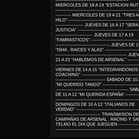
-----------------------------------------------
MIERCOLES DE 18 A 19 "ESTACION RUTE
-----------------------------------------------------
---------- MIERCOLES DE 19 A 21 "TRES 
HILO" ---------------------------------------------
------------------ JUEVES DE 16 A 17 "SER
JUSTICIA" ----------------------------------------
------------------------ JUEVES DE 17 A 19
"FAMRASTICOS" --------------------------------
----------------------------------- JUEVES DE 
"ISHA , RAICES Y ALAS" -----------------------
---------------------------------------------- J
21 A 22 "HABLEMOS DE ARSENAL" ---------
-----------------------------------------------------
VIERNES DE 14 A 15 "INTEGRANDONOS
COACHING" -------------------------------------
-------------------------------- SABADO DE 10
"MI QUERIDO TANGO" ------------------------
----------------------------------------------- 
DE 11 A 12 "MI QUERIDA ESPAÑA" ----------
-----------------------------------------------------
DOMINGOS DE 10 A 12 "ITALIANOS DE
VERDAD" -----------------------------------------
----------------------------- TRANSMISION DE
CAMPAÑAS DE ARSENAL , RACING Y SA
TELMO EL DIA QUE JUEGUEN ---------------
-----------------------------------------------------