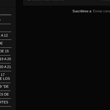
Suscribirse a:
Enviar come
''''''''''''''''
p
---------
--------
0 A 12
---------
DE
---------
DE 15
-------
 19 A 20
-------
 20 A 21
--------
A 17
DE LOS
--------
19 "DE
-------
RTES DE
--------
 MARTES
--------