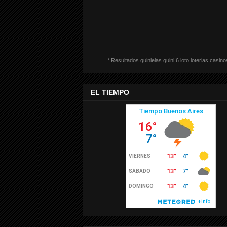
* Resultados quinielas quini 6 loto loterias casino
EL TIEMPO