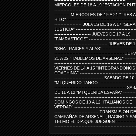
-----------------------------------------------
MIERCOLES DE 18 A 19 "ESTACION RUTE
-----------------------------------------------------
---------- MIERCOLES DE 19 A 21 "TRES 
HILO" ---------------------------------------------
------------------ JUEVES DE 16 A 17 "SER
JUSTICIA" ----------------------------------------
------------------------ JUEVES DE 17 A 19
"FAMRASTICOS" --------------------------------
----------------------------------- JUEVES DE 
"ISHA , RAICES Y ALAS" -----------------------
---------------------------------------------- J
21 A 22 "HABLEMOS DE ARSENAL" ---------
-----------------------------------------------------
VIERNES DE 14 A 15 "INTEGRANDONOS
COACHING" -------------------------------------
-------------------------------- SABADO DE 10
"MI QUERIDO TANGO" ------------------------
----------------------------------------------- 
DE 11 A 12 "MI QUERIDA ESPAÑA" ----------
-----------------------------------------------------
DOMINGOS DE 10 A 12 "ITALIANOS DE
VERDAD" -----------------------------------------
----------------------------- TRANSMISION DE
CAMPAÑAS DE ARSENAL , RACING Y SA
TELMO EL DIA QUE JUEGUEN ---------------
-----------------------------------------------------