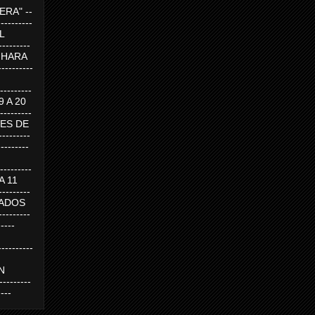
RA" --
----------
AL
---------
A HARA
---------
--------
19 A 20
--------
UEVES DE
-------
---------
---------
 A 11
--------
SABADOS
-------
-----
---------
N
-------
----