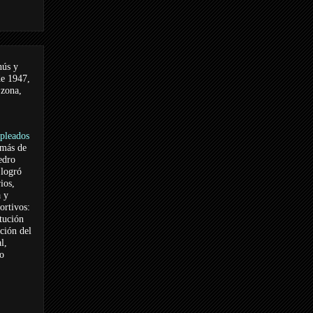
nús y
de 1947,
 zona,
pleados
 más de
edro
logró
ios,
a y
ortivos:
itución
ación del
l,
vo