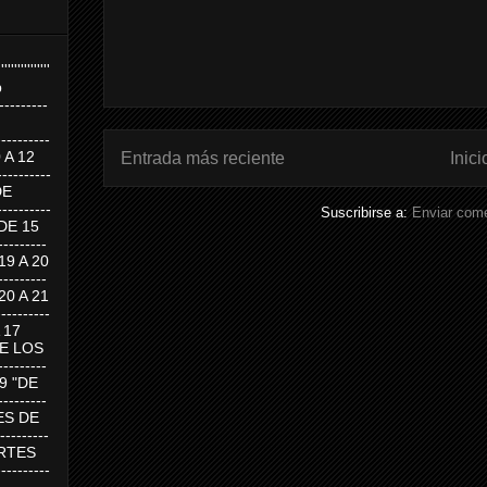
''''''''''''''''
p
---------
--------
0 A 12
Entrada más reciente
Inici
---------
DE
---------
Suscribirse a:
Enviar come
DE 15
-------
 19 A 20
-------
 20 A 21
--------
A 17
DE LOS
--------
19 "DE
-------
RTES DE
--------
 MARTES
--------