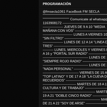
PROGRAMACIÓN
@fmsecla1061 FaceBook FM SECLA
'''''''''''''''''''''''''''''''''''''''''''''''''''''''''''''''''''''''''''''''''''''''''
''''''''''''''''''''''''''''''''''''' Comunicate al whatsap
1163908172 -------------------------------------
----------------- JUEVES DE 9 A 10 "MEDIA
MAÑANA CON VOS" ----------------------------
------------------------- LUNES A VIERNES 1
"SIN FILTRO" ------------------------------------
----------------- LUNES DE 12 A 14 "LINEA 
TRES" ---------------------------------------------
--------- LUNES, MIERCOLES Y VIERNES 
A 16 y "PORTAL SUR RADIO" -----------------
-------------------------------------- LUNES DE
"SIEMPRE ROJO RADIO" ----------------------
-------------------------------------- LUNES DE
"NADA PERSONAL" -----------------------------
------------------------------ VIERNES DE 15 
"TOP LATINO" Y DE 17 A 18 "LA CUEVA 
RECUERDOS" -----------------------------------
---------------------------- MARTES DE 18 A 
CULTURA Y DE TRABAJO" --------------------
-------------------------------------------- MA
19 A 21 "DOBLE CINCO RADIO" -------------
------------------------------------------------
DE 21 A 22 "SOY DE ARSE" -------------------