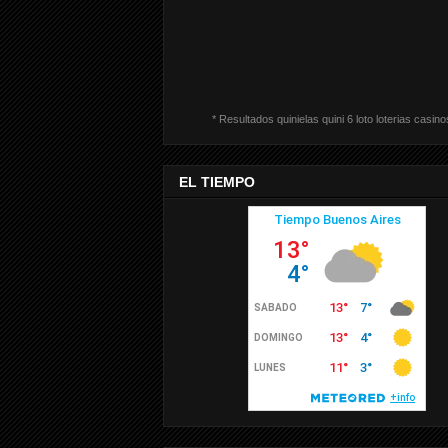
* Resultados quinielas quini 6 loto loterias casino
EL TIEMPO