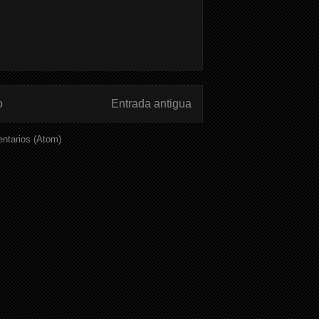
o
Entrada antigua
ntarios (Atom)