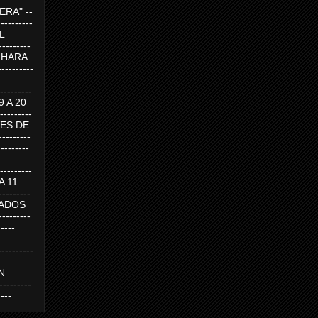
RA" --
----------
AL
---------
A HARA
---------
--------
19 A 20
--------
UEVES DE
-------
---------
---------
 A 11
--------
SABADOS
-------
-----
---------
N
-------
----