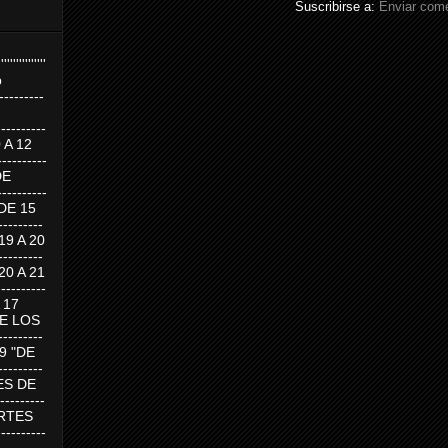
Suscribirse a:
Enviar come
''''''''''''''''
p
---------
--------
0 A 12
---------
DE
---------
DE 15
-------
 19 A 20
-------
 20 A 21
--------
A 17
DE LOS
--------
19 "DE
-------
RTES DE
--------
 MARTES
--------