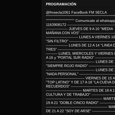
PROGRAMACIÓN
@fmsecla1061 FaceBook FM SECLA
'''''''''''''''''''''''''''''''''''''''''''''''''''''''''''''''''''''''''''''''''''''''''
''''''''''''''''''''''''''''''''''''' Comunicate al whatsap
1163908172 -------------------------------------
----------------- JUEVES DE 9 A 10 "MEDIA
MAÑANA CON VOS" ----------------------------
------------------------- LUNES A VIERNES 1
"SIN FILTRO" ------------------------------------
----------------- LUNES DE 12 A 14 "LINEA 
TRES" ---------------------------------------------
--------- LUNES, MIERCOLES Y VIERNES 
A 16 y "PORTAL SUR RADIO" -----------------
-------------------------------------- LUNES DE
"SIEMPRE ROJO RADIO" ----------------------
-------------------------------------- LUNES DE
"NADA PERSONAL" -----------------------------
------------------------------ VIERNES DE 15 
"TOP LATINO" Y DE 17 A 18 "LA CUEVA 
RECUERDOS" -----------------------------------
---------------------------- MARTES DE 18 A 
CULTURA Y DE TRABAJO" --------------------
-------------------------------------------- MA
19 A 21 "DOBLE CINCO RADIO" -------------
------------------------------------------------
DE 21 A 22 "SOY DE ARSE" -------------------