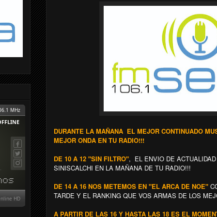
DURANTE LA MAÑANA EL MEJOR CONTINUADO MUSI
MEJOR ONDA EN TU RADIO!!!
DE 10 A 12 "SIN FILTRO"
, EL ENVIO DE ACTUALIDA
SINISCALCHI EN LA MAÑANA DE TU RADIO!!!
DE 14 A 16 NOS METEMOS EN "EL ARCA DE NOE"
CO
TARDE Y EL RANKING QUE VOS ARMAS DE LOS MEJ
A PARTIR DE LAS 16 Y HASTA LAS 18 ES EL MOME