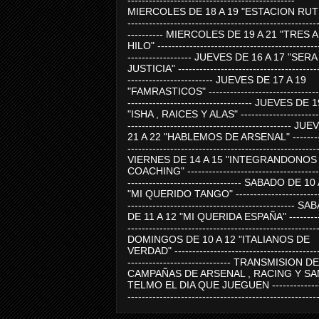
-----------------------------------------------
MIERCOLES DE 18 A 19 "ESTACION RUTE
-----------------------------------------------------
---------- MIERCOLES DE 19 A 21 "TRES 
HILO" ---------------------------------------------
------------------ JUEVES DE 16 A 17 "SER
JUSTICIA" ----------------------------------------
------------------------ JUEVES DE 17 A 19
"FAMRASTICOS" --------------------------------
----------------------------------- JUEVES DE 
"ISHA , RAICES Y ALAS" -----------------------
---------------------------------------------- J
21 A 22 "HABLEMOS DE ARSENAL" ---------
-----------------------------------------------------
VIERNES DE 14 A 15 "INTEGRANDONOS
COACHING" -------------------------------------
-------------------------------- SABADO DE 10
"MI QUERIDO TANGO" ------------------------
----------------------------------------------- 
DE 11 A 12 "MI QUERIDA ESPAÑA" ----------
-----------------------------------------------------
DOMINGOS DE 10 A 12 "ITALIANOS DE
VERDAD" -----------------------------------------
----------------------------- TRANSMISION DE
CAMPAÑAS DE ARSENAL , RACING Y SA
TELMO EL DIA QUE JUEGUEN ---------------
-----------------------------------------------------