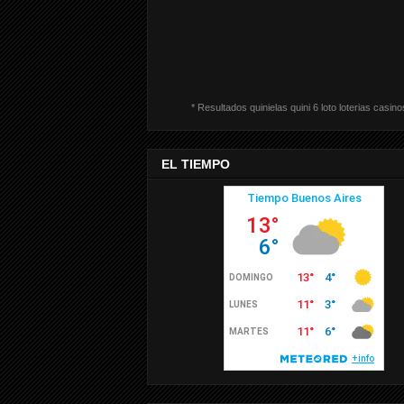
* Resultados quinielas quini 6 loto loterias casino
EL TIEMPO