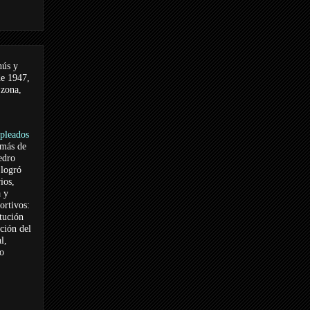
nús y
de 1947,
 zona,
pleados
 más de
edro
logró
ios,
a y
ortivos:
itución
ación del
l,
vo