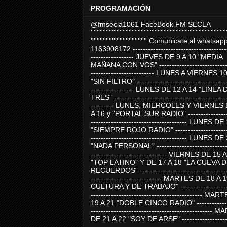
PROGRAMACIÓN
@fmsecla1061 FaceBook FM SECLA
'''''''''''''''''''''''''''''''''''''''''''''''''''''''''''''''''''''''''''''''''''''''''
''''''''''''''''''''''''''''''''''''' Comunicate al whatsap
1163908172 -------------------------------------
----------------- JUEVES DE 9 A 10 "MEDIA
MAÑANA CON VOS" ----------------------------
------------------------- LUNES A VIERNES 1
"SIN FILTRO" ------------------------------------
----------------- LUNES DE 12 A 14 "LINEA 
TRES" ---------------------------------------------
--------- LUNES, MIERCOLES Y VIERNES 
A 16 y "PORTAL SUR RADIO" -----------------
-------------------------------------- LUNES DE
"SIEMPRE ROJO RADIO" ----------------------
-------------------------------------- LUNES DE
"NADA PERSONAL" -----------------------------
------------------------------ VIERNES DE 15 
"TOP LATINO" Y DE 17 A 18 "LA CUEVA 
RECUERDOS" -----------------------------------
---------------------------- MARTES DE 18 A 
CULTURA Y DE TRABAJO" --------------------
-------------------------------------------- MA
19 A 21 "DOBLE CINCO RADIO" -------------
------------------------------------------------
DE 21 A 22 "SOY DE ARSE" -------------------