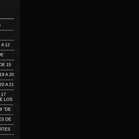
''''''''''''''''
p
---------
--------
0 A 12
---------
DE
---------
DE 15
-------
 19 A 20
-------
 20 A 21
--------
A 17
DE LOS
--------
19 "DE
-------
RTES DE
--------
 MARTES
--------