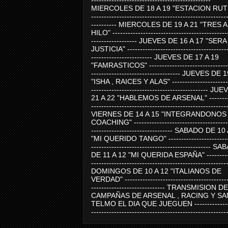
-----------------------------------------------
MIERCOLES DE 18 A 19 "ESTACION RUTE
-----------------------------------------------------
---------- MIERCOLES DE 19 A 21 "TRES 
HILO" ---------------------------------------------
------------------ JUEVES DE 16 A 17 "SER
JUSTICIA" ----------------------------------------
------------------------ JUEVES DE 17 A 19
"FAMRASTICOS" --------------------------------
----------------------------------- JUEVES DE 
"ISHA , RAICES Y ALAS" -----------------------
---------------------------------------------- J
21 A 22 "HABLEMOS DE ARSENAL" ---------
-----------------------------------------------------
VIERNES DE 14 A 15 "INTEGRANDONOS
COACHING" -------------------------------------
-------------------------------- SABADO DE 10
"MI QUERIDO TANGO" ------------------------
----------------------------------------------- 
DE 11 A 12 "MI QUERIDA ESPAÑA" ----------
-----------------------------------------------------
DOMINGOS DE 10 A 12 "ITALIANOS DE
VERDAD" -----------------------------------------
----------------------------- TRANSMISION DE
CAMPAÑAS DE ARSENAL , RACING Y SA
TELMO EL DIA QUE JUEGUEN ---------------
-----------------------------------------------------