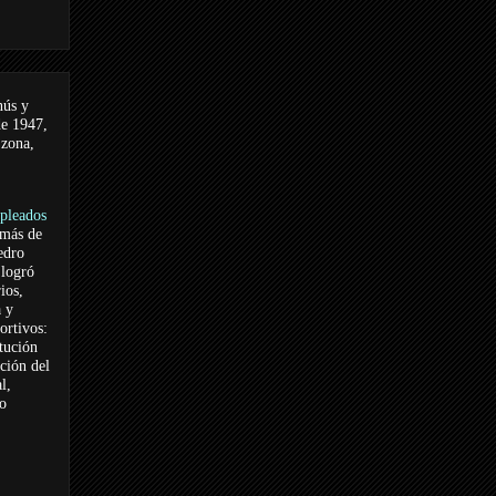
nús y
de 1947,
 zona,
pleados
 más de
edro
logró
ios,
a y
ortivos:
itución
ación del
l,
vo