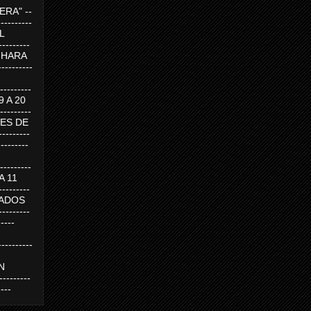
RA" --
----------
AL
---------
A HARA
---------
--------
19 A 20
--------
UEVES DE
-------
---------
---------
 A 11
--------
SABADOS
-------
-----
---------
N
-------
----