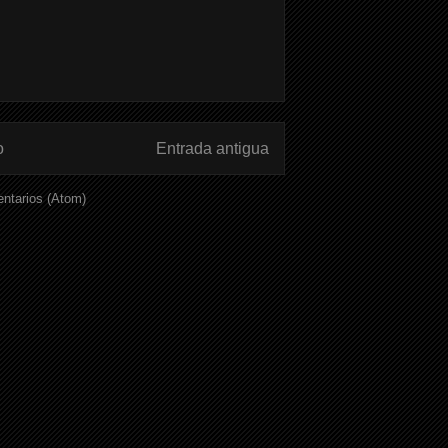
o
Entrada antigua
ntarios (Atom)