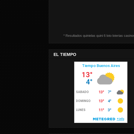
* Resultados quinielas quini 6 loto loterias casino
EL TIEMPO