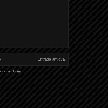
o
Entrada antigua
ntarios (Atom)