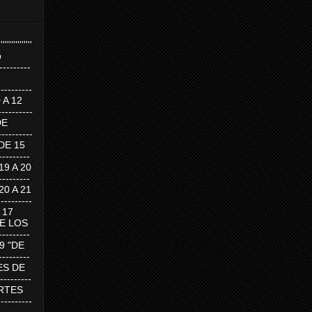
''''''''''''''''
p
---------
--------
0 A 12
---------
DE
---------
DE 15
-------
 19 A 20
-------
 20 A 21
--------
A 17
DE LOS
--------
19 "DE
-------
RTES DE
--------
 MARTES
--------