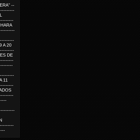
RA" --
----------
AL
---------
A HARA
---------
--------
19 A 20
--------
UEVES DE
-------
---------
---------
 A 11
--------
SABADOS
-------
-----
---------
N
-------
----