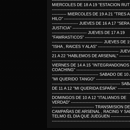
-----------------------------------------------
MIERCOLES DE 18 A 19 "ESTACION RUTE
-----------------------------------------------------
---------- MIERCOLES DE 19 A 21 "TRES 
HILO" ---------------------------------------------
------------------ JUEVES DE 16 A 17 "SER
JUSTICIA" ----------------------------------------
------------------------ JUEVES DE 17 A 19
"FAMRASTICOS" --------------------------------
----------------------------------- JUEVES DE 
"ISHA , RAICES Y ALAS" -----------------------
---------------------------------------------- J
21 A 22 "HABLEMOS DE ARSENAL" ---------
-----------------------------------------------------
VIERNES DE 14 A 15 "INTEGRANDONOS
COACHING" -------------------------------------
-------------------------------- SABADO DE 10
"MI QUERIDO TANGO" ------------------------
----------------------------------------------- 
DE 11 A 12 "MI QUERIDA ESPAÑA" ----------
-----------------------------------------------------
DOMINGOS DE 10 A 12 "ITALIANOS DE
VERDAD" -----------------------------------------
----------------------------- TRANSMISION DE
CAMPAÑAS DE ARSENAL , RACING Y SA
TELMO EL DIA QUE JUEGUEN ---------------
-----------------------------------------------------