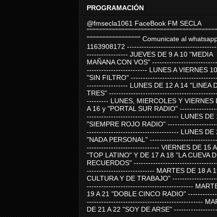
PROGRAMACIÓN
@fmsecla1061 FaceBook FM SECLA
'''''''''''''''''''''''''''''''''''''''''''''''''''''''''''''''''''''''''''''''''''''''''
''''''''''''''''''''''''''''''''''''' Comunicate al whatsap
1163908172 -------------------------------------
----------------- JUEVES DE 9 A 10 "MEDIA
MAÑANA CON VOS" ----------------------------
------------------------- LUNES A VIERNES 1
"SIN FILTRO" ------------------------------------
----------------- LUNES DE 12 A 14 "LINEA 
TRES" ---------------------------------------------
--------- LUNES, MIERCOLES Y VIERNES 
A 16 y "PORTAL SUR RADIO" -----------------
-------------------------------------- LUNES DE
"SIEMPRE ROJO RADIO" ----------------------
-------------------------------------- LUNES DE
"NADA PERSONAL" -----------------------------
------------------------------ VIERNES DE 15 
"TOP LATINO" Y DE 17 A 18 "LA CUEVA 
RECUERDOS" -----------------------------------
---------------------------- MARTES DE 18 A 
CULTURA Y DE TRABAJO" --------------------
-------------------------------------------- MA
19 A 21 "DOBLE CINCO RADIO" -------------
------------------------------------------------
DE 21 A 22 "SOY DE ARSE" -------------------