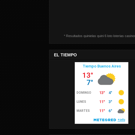
* Resultados quinielas quini 6 loto loterias casino
EL TIEMPO