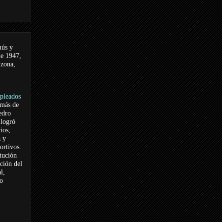
nús y
de 1947,
 zona,
pleados
 más de
edro
logró
ios,
a y
ortivos:
itución
ación del
l,
vo