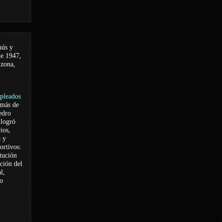
nús y
de 1947,
 zona,
pleados
 más de
edro
logró
ios,
a y
ortivos:
itución
ación del
l,
vo