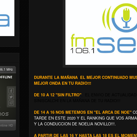
DURANTE LA MAÑANA EL MEJOR CONTINUADO MUSI
MEJOR ONDA EN TU RADIO!!!
DE 10 A 12 "SIN FILTRO"
, EL ENVIO DE ACTUALIDA
SINISCALCHI EN LA MAÑANA DE TU RADIO!!!
DE 14 A 16 NOS METEMOS EN "EL ARCA DE NOE"
CO
TARDE EN ESTE 2020 Y EL RANKING QUE VOS ARM
Y LA CONDUCCION DE NOELIA NOVILLO!!!.
A PARTIR DE LAS 16 Y HASTA LAS 18 ES EL MOME