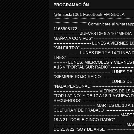
PROGRAMACIÓN
@fmsecla1061 FaceBook FM SECLA
'''''''''''''''''''''''''''''''''''''''''''''''''''''''''''''''''''''''''''''''''''''''''
''''''''''''''''''''''''''''''''''''' Comunicate al whatsap
1163908172 -------------------------------------
----------------- JUEVES DE 9 A 10 "MEDIA
MAÑANA CON VOS" ----------------------------
------------------------- LUNES A VIERNES 1
"SIN FILTRO" ------------------------------------
----------------- LUNES DE 12 A 14 "LINEA 
TRES" ---------------------------------------------
--------- LUNES, MIERCOLES Y VIERNES 
A 16 y "PORTAL SUR RADIO" -----------------
-------------------------------------- LUNES DE
"SIEMPRE ROJO RADIO" ----------------------
-------------------------------------- LUNES DE
"NADA PERSONAL" -----------------------------
------------------------------ VIERNES DE 15 
"TOP LATINO" Y DE 17 A 18 "LA CUEVA 
RECUERDOS" -----------------------------------
---------------------------- MARTES DE 18 A 
CULTURA Y DE TRABAJO" --------------------
-------------------------------------------- MA
19 A 21 "DOBLE CINCO RADIO" -------------
------------------------------------------------
DE 21 A 22 "SOY DE ARSE" -------------------