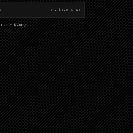
o
Entrada antigua
ntarios (Atom)