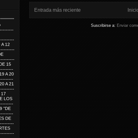
Entrada más reciente
Inici
''''''''''''''''
p
Suscribirse a:
Enviar come
---------
--------
0 A 12
---------
DE
---------
DE 15
-------
 19 A 20
-------
 20 A 21
--------
A 17
DE LOS
--------
19 "DE
-------
RTES DE
--------
 MARTES
--------