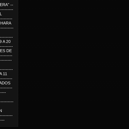
RA" --
----------
AL
---------
A HARA
---------
--------
19 A 20
--------
UEVES DE
-------
---------
---------
 A 11
--------
SABADOS
-------
-----
---------
N
-------
----