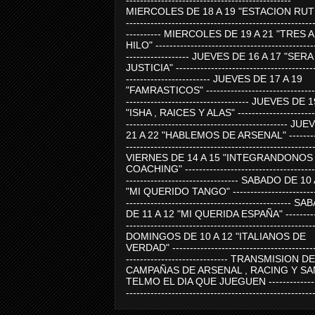
-----------------------------------------------
MIERCOLES DE 18 A 19 "ESTACION RUTE
-----------------------------------------------------
---------- MIERCOLES DE 19 A 21 "TRES 
HILO" ---------------------------------------------
------------------ JUEVES DE 16 A 17 "SER
JUSTICIA" ----------------------------------------
------------------------ JUEVES DE 17 A 19
"FAMRASTICOS" --------------------------------
----------------------------------- JUEVES DE 
"ISHA , RAICES Y ALAS" -----------------------
---------------------------------------------- J
21 A 22 "HABLEMOS DE ARSENAL" ---------
-----------------------------------------------------
VIERNES DE 14 A 15 "INTEGRANDONOS
COACHING" -------------------------------------
-------------------------------- SABADO DE 10
"MI QUERIDO TANGO" ------------------------
----------------------------------------------- 
DE 11 A 12 "MI QUERIDA ESPAÑA" ----------
-----------------------------------------------------
DOMINGOS DE 10 A 12 "ITALIANOS DE
VERDAD" -----------------------------------------
----------------------------- TRANSMISION DE
CAMPAÑAS DE ARSENAL , RACING Y SA
TELMO EL DIA QUE JUEGUEN ---------------
-----------------------------------------------------