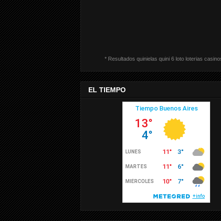
* Resultados quinielas quini 6 loto loterias casino
EL TIEMPO