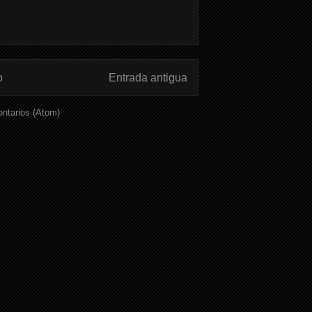
o
Entrada antigua
ntarios (Atom)