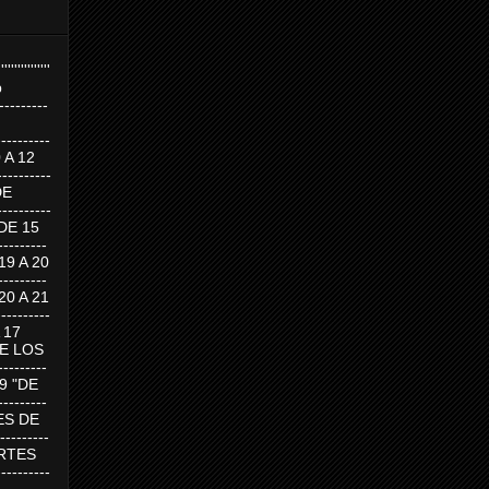
''''''''''''''''
p
---------
--------
0 A 12
---------
DE
---------
DE 15
-------
 19 A 20
-------
 20 A 21
--------
A 17
DE LOS
--------
19 "DE
-------
RTES DE
--------
 MARTES
--------