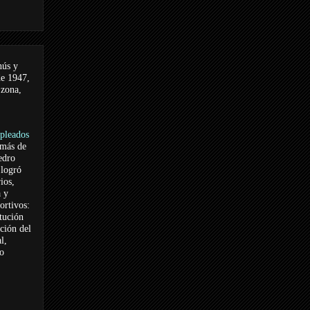
nús y
de 1947,
 zona,
pleados
 más de
edro
logró
ios,
a y
ortivos:
itución
ación del
l,
vo