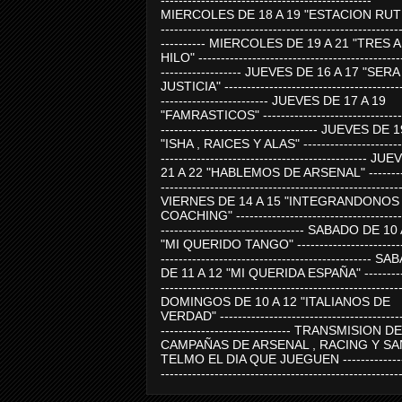
-----------------------------------------------
MIERCOLES DE 18 A 19 "ESTACION RUTE
-----------------------------------------------------
---------- MIERCOLES DE 19 A 21 "TRES 
HILO" ---------------------------------------------
------------------ JUEVES DE 16 A 17 "SER
JUSTICIA" ----------------------------------------
------------------------ JUEVES DE 17 A 19
"FAMRASTICOS" --------------------------------
----------------------------------- JUEVES DE 
"ISHA , RAICES Y ALAS" -----------------------
---------------------------------------------- J
21 A 22 "HABLEMOS DE ARSENAL" ---------
-----------------------------------------------------
VIERNES DE 14 A 15 "INTEGRANDONOS
COACHING" -------------------------------------
-------------------------------- SABADO DE 10
"MI QUERIDO TANGO" ------------------------
----------------------------------------------- 
DE 11 A 12 "MI QUERIDA ESPAÑA" ----------
-----------------------------------------------------
DOMINGOS DE 10 A 12 "ITALIANOS DE
VERDAD" -----------------------------------------
----------------------------- TRANSMISION DE
CAMPAÑAS DE ARSENAL , RACING Y SA
TELMO EL DIA QUE JUEGUEN ---------------
-----------------------------------------------------