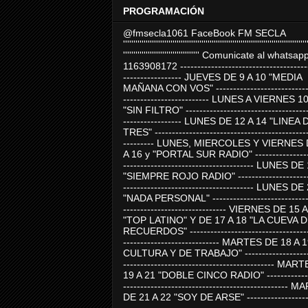
PROGRAMACIÓN
@fmsecla1061 FaceBook FM SECLA
'''''''''''''''''''''''''''''''''''''''''''''''''''''''''''''''''''''''''''''''''''''''''
''''''''''''''''''''''''''''''''''''' Comunicate al whatsap
1163908172 -------------------------------------
----------------- JUEVES DE 9 A 10 "MEDIA
MAÑANA CON VOS" ----------------------------
------------------------- LUNES A VIERNES 1
"SIN FILTRO" ------------------------------------
----------------- LUNES DE 12 A 14 "LINEA 
TRES" ---------------------------------------------
--------- LUNES, MIERCOLES Y VIERNES 
A 16 y "PORTAL SUR RADIO" -----------------
-------------------------------------- LUNES DE
"SIEMPRE ROJO RADIO" ----------------------
-------------------------------------- LUNES DE
"NADA PERSONAL" -----------------------------
------------------------------ VIERNES DE 15 
"TOP LATINO" Y DE 17 A 18 "LA CUEVA 
RECUERDOS" -----------------------------------
---------------------------- MARTES DE 18 A 
CULTURA Y DE TRABAJO" --------------------
-------------------------------------------- MA
19 A 21 "DOBLE CINCO RADIO" -------------
------------------------------------------------
DE 21 A 22 "SOY DE ARSE" -------------------