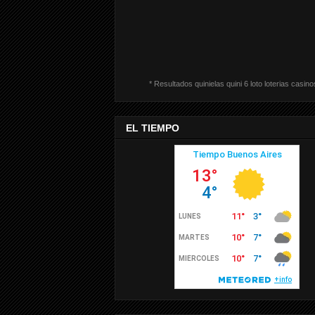
* Resultados quinielas quini 6 loto loterias casino
EL TIEMPO