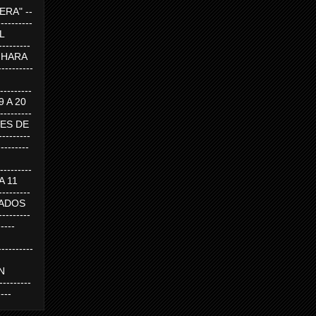
RA" --
----------
AL
---------
A HARA
---------
--------
19 A 20
--------
UEVES DE
-------
---------
---------
 A 11
--------
SABADOS
-------
-----
---------
N
-------
----