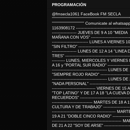
PROGRAMACIÓN
@fmsecla1061 FaceBook FM SECLA
'''''''''''''''''''''''''''''''''''''''''''''''''''''''''''''''''''''''''''''''''''''''''
''''''''''''''''''''''''''''''''''''' Comunicate al whatsap
1163908172 -------------------------------------
----------------- JUEVES DE 9 A 10 "MEDIA
MAÑANA CON VOS" ----------------------------
------------------------- LUNES A VIERNES 1
"SIN FILTRO" ------------------------------------
----------------- LUNES DE 12 A 14 "LINEA 
TRES" ---------------------------------------------
--------- LUNES, MIERCOLES Y VIERNES 
A 16 y "PORTAL SUR RADIO" -----------------
-------------------------------------- LUNES DE
"SIEMPRE ROJO RADIO" ----------------------
-------------------------------------- LUNES DE
"NADA PERSONAL" -----------------------------
------------------------------ VIERNES DE 15 
"TOP LATINO" Y DE 17 A 18 "LA CUEVA 
RECUERDOS" -----------------------------------
---------------------------- MARTES DE 18 A 
CULTURA Y DE TRABAJO" --------------------
-------------------------------------------- MA
19 A 21 "DOBLE CINCO RADIO" -------------
------------------------------------------------
DE 21 A 22 "SOY DE ARSE" -------------------