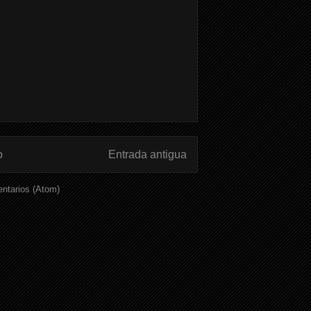
o
Entrada antigua
ntarios (Atom)