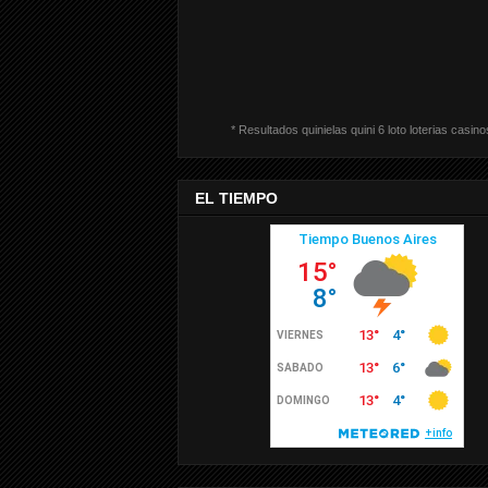
* Resultados quinielas quini 6 loto loterias casino
EL TIEMPO