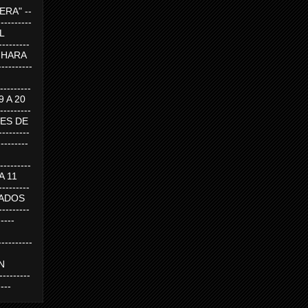
RA" --
----------
AL
---------
A HARA
---------
--------
19 A 20
--------
UEVES DE
-------
---------
---------
 A 11
--------
SABADOS
-------
-----
---------
N
-------
----