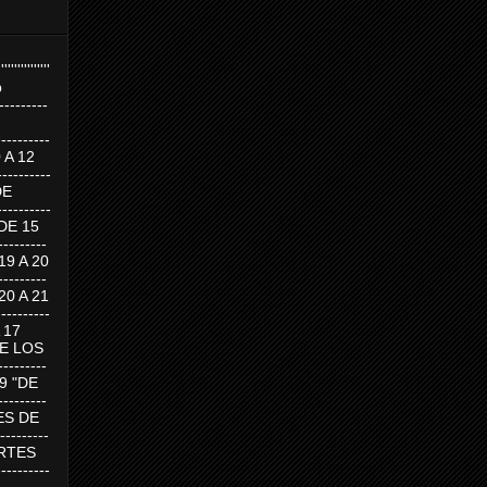
''''''''''''''''
p
---------
--------
0 A 12
---------
DE
---------
DE 15
-------
 19 A 20
-------
 20 A 21
--------
A 17
DE LOS
--------
19 "DE
-------
RTES DE
--------
 MARTES
--------