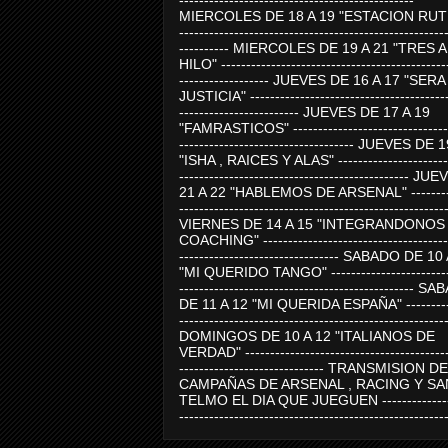
-----------------------------------------------
MIERCOLES DE 18 A 19 "ESTACION RUTE
-----------------------------------------------------
---------- MIERCOLES DE 19 A 21 "TRES 
HILO" ---------------------------------------------
------------------ JUEVES DE 16 A 17 "SER
JUSTICIA" ----------------------------------------
------------------------ JUEVES DE 17 A 19
"FAMRASTICOS" --------------------------------
----------------------------------- JUEVES DE 
"ISHA , RAICES Y ALAS" -----------------------
---------------------------------------------- J
21 A 22 "HABLEMOS DE ARSENAL" ---------
-----------------------------------------------------
VIERNES DE 14 A 15 "INTEGRANDONOS
COACHING" -------------------------------------
-------------------------------- SABADO DE 10
"MI QUERIDO TANGO" ------------------------
----------------------------------------------- 
DE 11 A 12 "MI QUERIDA ESPAÑA" ----------
-----------------------------------------------------
DOMINGOS DE 10 A 12 "ITALIANOS DE
VERDAD" -----------------------------------------
----------------------------- TRANSMISION DE
CAMPAÑAS DE ARSENAL , RACING Y SA
TELMO EL DIA QUE JUEGUEN ---------------
-----------------------------------------------------