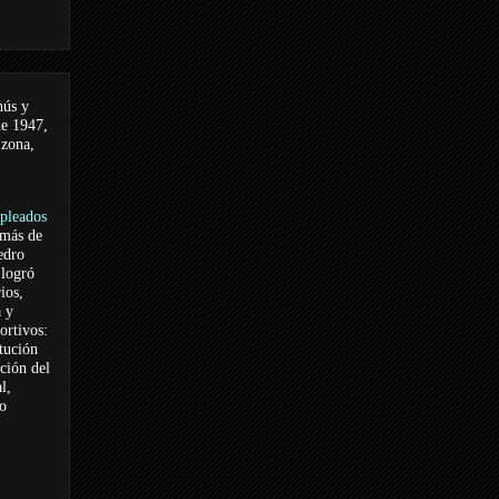
nús y
de 1947,
 zona,
pleados
 más de
edro
logró
ios,
a y
ortivos:
itución
ación del
l,
vo