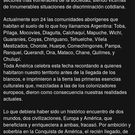
de innumerables situaciones de discriminación cotidiana.
Actualmente son 24 las comunidades aborígenes que
habitan el suelo de lo que hoy llamamos Argentina: Toba,
Pilaga, Mocovíes, Diaguita, Calchaquí, Mapuche, Wichi,
Guaraníes, Coyas, Chiriguano, Tehuelche, Vilela
Mestizados, Chorote, Huarpe, Comechingones, Pampa,
Ranquel, Querandi, Ona, Mataco, Chane, Quilmes, y
Chulupí.
Toda América celebra esta fecha recordando a quienes
habitaron nuestro territorio antes de la llegada de los
blancos, e imprimieron a la tierra las primeras esencias
culturales que, mezcladas a las de los colonizadores
europeos, dieron como consecuencia nuestras realidades
actuales.
Lo que debiera haber sido un histórico encuentro de dos
mundos, dos civilizaciones, Europa y América, que
beneficiara y enriqueciera a ambas, fracasó. Por ambición y
soberbia en la Conquista de América, el recién llegado, de