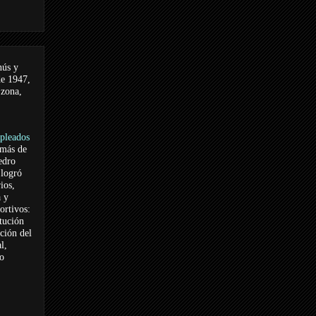
nús y
de 1947,
 zona,
pleados
 más de
edro
logró
ios,
a y
ortivos:
itución
ación del
l,
vo