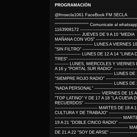
PROGRAMACIÓN
@fmsecla1061 FaceBook FM SECLA
'''''''''''''''''''''''''''''''''''''''''''''''''''''''''''''''''''''''''''''''''''''''''
''''''''''''''''''''''''''''''''''''' Comunicate al whatsap
1163908172 -------------------------------------
----------------- JUEVES DE 9 A 10 "MEDIA
MAÑANA CON VOS" ----------------------------
------------------------- LUNES A VIERNES 1
"SIN FILTRO" ------------------------------------
----------------- LUNES DE 12 A 14 "LINEA 
TRES" ---------------------------------------------
--------- LUNES, MIERCOLES Y VIERNES 
A 16 y "PORTAL SUR RADIO" -----------------
-------------------------------------- LUNES DE
"SIEMPRE ROJO RADIO" ----------------------
-------------------------------------- LUNES DE
"NADA PERSONAL" -----------------------------
------------------------------ VIERNES DE 15 
"TOP LATINO" Y DE 17 A 18 "LA CUEVA 
RECUERDOS" -----------------------------------
---------------------------- MARTES DE 18 A 
CULTURA Y DE TRABAJO" --------------------
-------------------------------------------- MA
19 A 21 "DOBLE CINCO RADIO" -------------
------------------------------------------------
DE 21 A 22 "SOY DE ARSE" -------------------