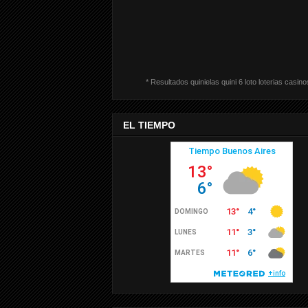
* Resultados quinielas quini 6 loto loterias casino
EL TIEMPO