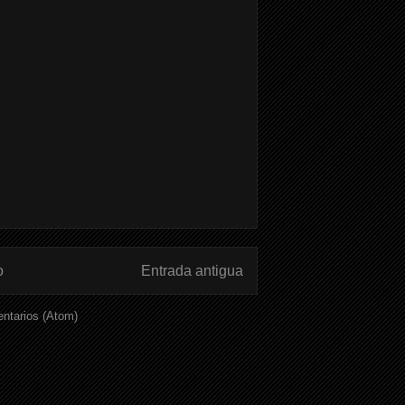
o
Entrada antigua
ntarios (Atom)