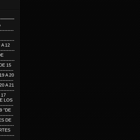
''''''''''''''''
p
---------
--------
0 A 12
---------
DE
---------
DE 15
-------
 19 A 20
-------
 20 A 21
--------
A 17
DE LOS
--------
19 "DE
-------
RTES DE
--------
 MARTES
--------