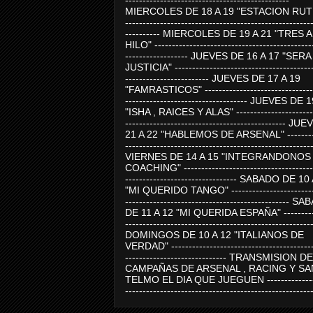
-----------------------------------------------
MIERCOLES DE 18 A 19 "ESTACION RUTE
-----------------------------------------------------
---------- MIERCOLES DE 19 A 21 "TRES 
HILO" ---------------------------------------------
------------------ JUEVES DE 16 A 17 "SER
JUSTICIA" ----------------------------------------
------------------------ JUEVES DE 17 A 19
"FAMRASTICOS" --------------------------------
----------------------------------- JUEVES DE 
"ISHA , RAICES Y ALAS" -----------------------
---------------------------------------------- J
21 A 22 "HABLEMOS DE ARSENAL" ---------
-----------------------------------------------------
VIERNES DE 14 A 15 "INTEGRANDONOS
COACHING" -------------------------------------
-------------------------------- SABADO DE 10
"MI QUERIDO TANGO" ------------------------
----------------------------------------------- 
DE 11 A 12 "MI QUERIDA ESPAÑA" ----------
-----------------------------------------------------
DOMINGOS DE 10 A 12 "ITALIANOS DE
VERDAD" -----------------------------------------
----------------------------- TRANSMISION DE
CAMPAÑAS DE ARSENAL , RACING Y SA
TELMO EL DIA QUE JUEGUEN ---------------
-----------------------------------------------------