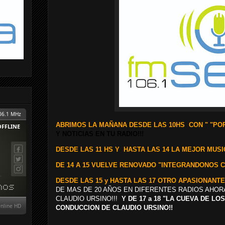
ABRIMOS LA MAÑANA DESDE LAS 10HS CON "
"POR
Y NOTICIAS EN TU RADIO!!!
D
ESDE LAS 11 HS Y
HASTA LAS 14 LA MEJOR MUSIC
DE 14 A 15 VUELVE RENOVADO "INTEGRANDONOS 
DESDE LAS 15 y HASTA LAS 17
OTRO APASIONANTE
DE MAS DE 20 AÑOS EN DIFERENTES RADIOS AHOR
CLAUDIO URSINO!!!
Y DE 17 a 18 "LA CUEVA DE L
CONDUCCION DE CLAUDIO URSINO!!