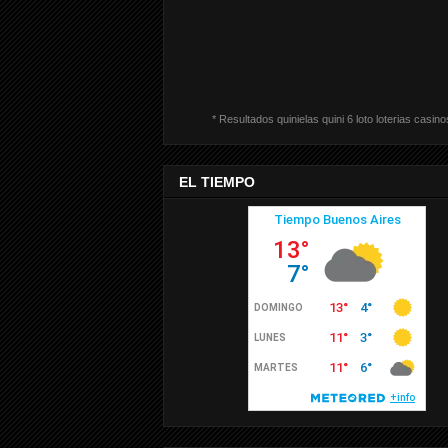
* Resultados quinielas quini 6 loto loterias casino
EL TIEMPO