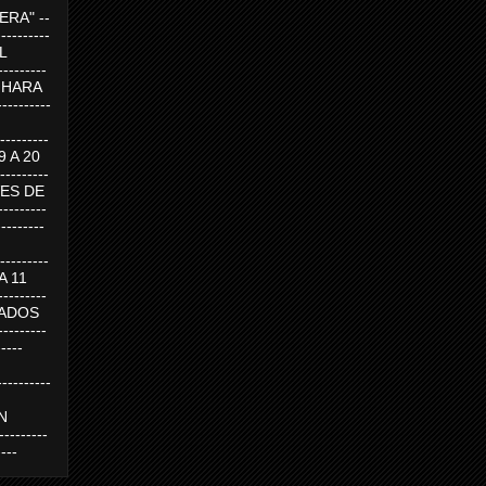
RA" --
----------
AL
---------
A HARA
---------
--------
19 A 20
--------
UEVES DE
-------
---------
---------
 A 11
--------
SABADOS
-------
-----
---------
N
-------
----