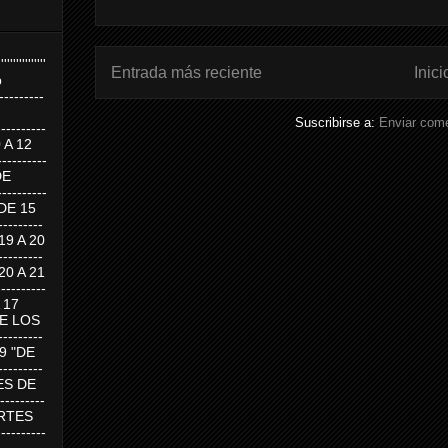
''''''''''''''''
Entrada más reciente
Inici
p
---------
Suscribirse a:
Enviar come
--------
0 A 12
---------
DE
---------
DE 15
-------
 19 A 20
-------
 20 A 21
--------
A 17
DE LOS
--------
19 "DE
-------
RTES DE
--------
 MARTES
--------