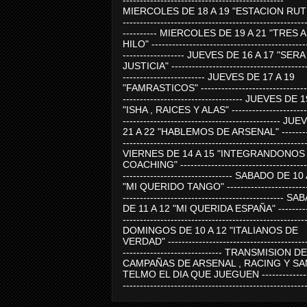
-----------------------------------------------
MIERCOLES DE 18 A 19 "ESTACION RUTE
-----------------------------------------------------
---------- MIERCOLES DE 19 A 21 "TRES 
HILO" ---------------------------------------------
------------------ JUEVES DE 16 A 17 "SER
JUSTICIA" ----------------------------------------
------------------------ JUEVES DE 17 A 19
"FAMRASTICOS" --------------------------------
----------------------------------- JUEVES DE 
"ISHA , RAICES Y ALAS" -----------------------
---------------------------------------------- J
21 A 22 "HABLEMOS DE ARSENAL" ---------
-----------------------------------------------------
VIERNES DE 14 A 15 "INTEGRANDONOS
COACHING" -------------------------------------
-------------------------------- SABADO DE 10
"MI QUERIDO TANGO" ------------------------
----------------------------------------------- 
DE 11 A 12 "MI QUERIDA ESPAÑA" ----------
-----------------------------------------------------
DOMINGOS DE 10 A 12 "ITALIANOS DE
VERDAD" -----------------------------------------
----------------------------- TRANSMISION DE
CAMPAÑAS DE ARSENAL , RACING Y SA
TELMO EL DIA QUE JUEGUEN ---------------
-----------------------------------------------------