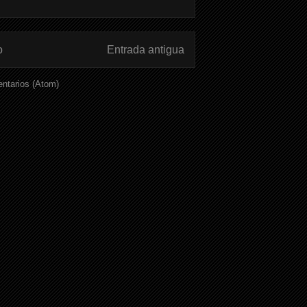
o
Entrada antigua
ntarios (Atom)