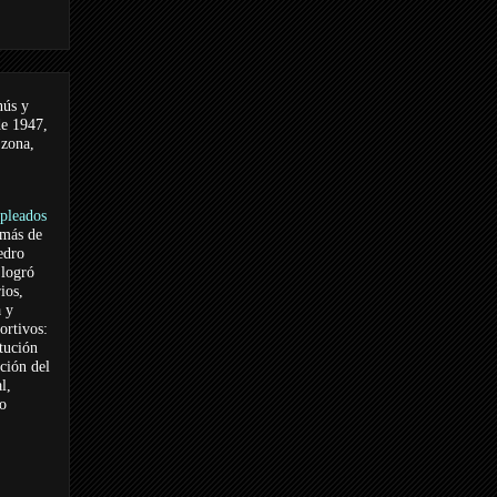
nús y
de 1947,
 zona,
pleados
 más de
edro
logró
ios,
a y
ortivos:
itución
ación del
l,
vo