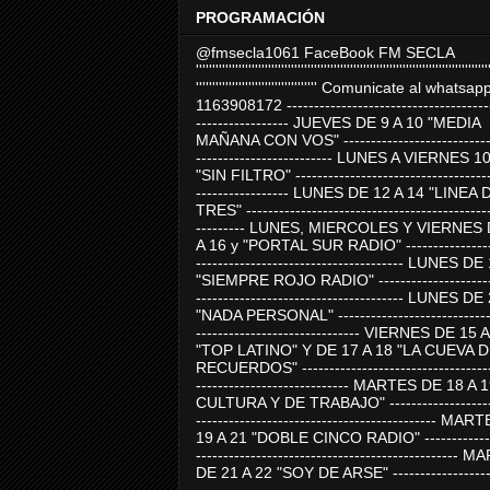
PROGRAMACIÓN
@fmsecla1061 FaceBook FM SECLA
'''''''''''''''''''''''''''''''''''''''''''''''''''''''''''''''''''''''''''''''''''''''''
''''''''''''''''''''''''''''''''''''' Comunicate al whatsap
1163908172 -------------------------------------
----------------- JUEVES DE 9 A 10 "MEDIA
MAÑANA CON VOS" ----------------------------
------------------------- LUNES A VIERNES 1
"SIN FILTRO" ------------------------------------
----------------- LUNES DE 12 A 14 "LINEA 
TRES" ---------------------------------------------
--------- LUNES, MIERCOLES Y VIERNES 
A 16 y "PORTAL SUR RADIO" -----------------
-------------------------------------- LUNES DE
"SIEMPRE ROJO RADIO" ----------------------
-------------------------------------- LUNES DE
"NADA PERSONAL" -----------------------------
------------------------------ VIERNES DE 15 
"TOP LATINO" Y DE 17 A 18 "LA CUEVA 
RECUERDOS" -----------------------------------
---------------------------- MARTES DE 18 A 
CULTURA Y DE TRABAJO" --------------------
-------------------------------------------- MA
19 A 21 "DOBLE CINCO RADIO" -------------
------------------------------------------------
DE 21 A 22 "SOY DE ARSE" -------------------