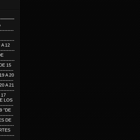
''''''''''''''''
p
---------
--------
0 A 12
---------
DE
---------
DE 15
-------
 19 A 20
-------
 20 A 21
--------
A 17
DE LOS
--------
19 "DE
-------
RTES DE
--------
 MARTES
--------