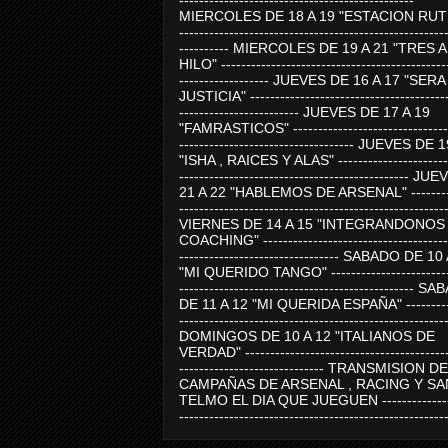
-----------------------------------------------
MIERCOLES DE 18 A 19 "ESTACION RUTE
-----------------------------------------------------
---------- MIERCOLES DE 19 A 21 "TRES 
HILO" ---------------------------------------------
------------------ JUEVES DE 16 A 17 "SER
JUSTICIA" ----------------------------------------
------------------------ JUEVES DE 17 A 19
"FAMRASTICOS" --------------------------------
----------------------------------- JUEVES DE 
"ISHA , RAICES Y ALAS" -----------------------
---------------------------------------------- J
21 A 22 "HABLEMOS DE ARSENAL" ---------
-----------------------------------------------------
VIERNES DE 14 A 15 "INTEGRANDONOS
COACHING" -------------------------------------
-------------------------------- SABADO DE 10
"MI QUERIDO TANGO" ------------------------
----------------------------------------------- 
DE 11 A 12 "MI QUERIDA ESPAÑA" ----------
-----------------------------------------------------
DOMINGOS DE 10 A 12 "ITALIANOS DE
VERDAD" -----------------------------------------
----------------------------- TRANSMISION DE
CAMPAÑAS DE ARSENAL , RACING Y SA
TELMO EL DIA QUE JUEGUEN ---------------
-----------------------------------------------------