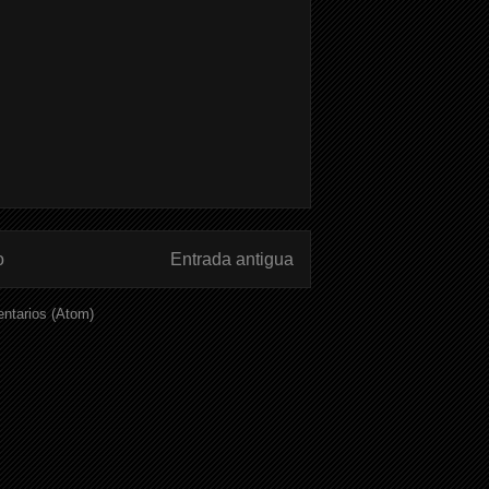
o
Entrada antigua
ntarios (Atom)