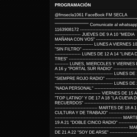
PROGRAMACIÓN
@fmsecla1061 FaceBook FM SECLA
'''''''''''''''''''''''''''''''''''''''''''''''''''''''''''''''''''''''''''''''''''''''''
''''''''''''''''''''''''''''''''''''' Comunicate al whatsap
1163908172 -------------------------------------
----------------- JUEVES DE 9 A 10 "MEDIA
MAÑANA CON VOS" ----------------------------
------------------------- LUNES A VIERNES 1
"SIN FILTRO" ------------------------------------
----------------- LUNES DE 12 A 14 "LINEA 
TRES" ---------------------------------------------
--------- LUNES, MIERCOLES Y VIERNES 
A 16 y "PORTAL SUR RADIO" -----------------
-------------------------------------- LUNES DE
"SIEMPRE ROJO RADIO" ----------------------
-------------------------------------- LUNES DE
"NADA PERSONAL" -----------------------------
------------------------------ VIERNES DE 15 
"TOP LATINO" Y DE 17 A 18 "LA CUEVA 
RECUERDOS" -----------------------------------
---------------------------- MARTES DE 18 A 
CULTURA Y DE TRABAJO" --------------------
-------------------------------------------- MA
19 A 21 "DOBLE CINCO RADIO" -------------
------------------------------------------------
DE 21 A 22 "SOY DE ARSE" -------------------