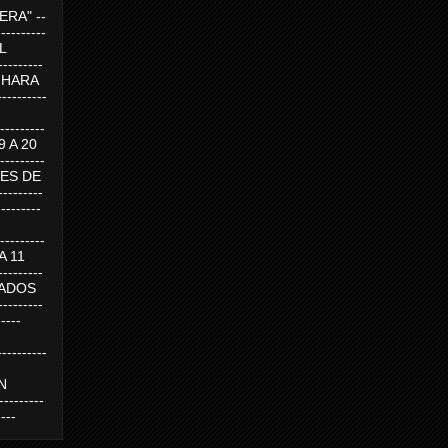
RA" --
----------
AL
---------
A HARA
---------
--------
19 A 20
--------
UEVES DE
-------
---------
---------
 A 11
--------
SABADOS
-------
-----
---------
N
-------
----