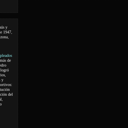
nús y
de 1947,
 zona,
pleados
 más de
edro
logró
ios,
a y
ortivos:
itución
ación del
l,
vo