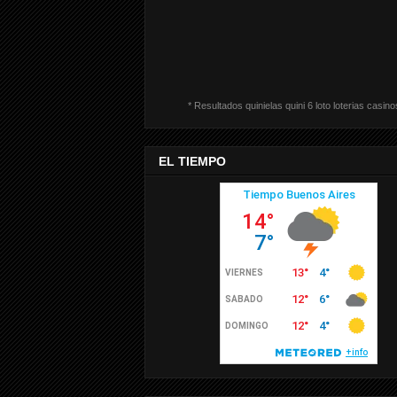
* Resultados quinielas quini 6 loto loterias casino
EL TIEMPO