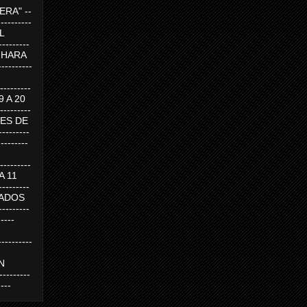
RA" --
----------
AL
---------
A HARA
---------
--------
19 A 20
--------
UEVES DE
-------
---------
---------
 A 11
--------
SABADOS
-------
-----
---------
N
-------
----