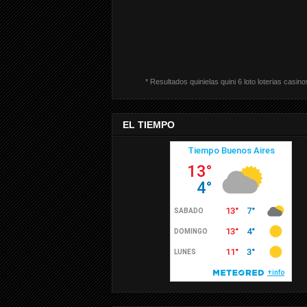
* Resultados quinielas quini 6 loto loterias casino
EL TIEMPO