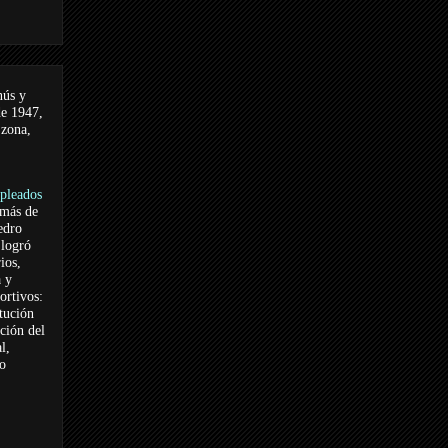
nús y
de 1947,
 zona,
pleados
 más de
edro
logró
ios,
a y
ortivos:
itución
ación del
l,
vo