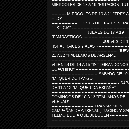
-----------------------------------------------
MIERCOLES DE 18 A 19 "ESTACION RUTE
-----------------------------------------------------
---------- MIERCOLES DE 19 A 21 "TRES 
HILO" ---------------------------------------------
------------------ JUEVES DE 16 A 17 "SER
JUSTICIA" ----------------------------------------
------------------------ JUEVES DE 17 A 19
"FAMRASTICOS" --------------------------------
----------------------------------- JUEVES DE 
"ISHA , RAICES Y ALAS" -----------------------
---------------------------------------------- J
21 A 22 "HABLEMOS DE ARSENAL" ---------
-----------------------------------------------------
VIERNES DE 14 A 15 "INTEGRANDONOS
COACHING" -------------------------------------
-------------------------------- SABADO DE 10
"MI QUERIDO TANGO" ------------------------
----------------------------------------------- 
DE 11 A 12 "MI QUERIDA ESPAÑA" ----------
-----------------------------------------------------
DOMINGOS DE 10 A 12 "ITALIANOS DE
VERDAD" -----------------------------------------
----------------------------- TRANSMISION DE
CAMPAÑAS DE ARSENAL , RACING Y SA
TELMO EL DIA QUE JUEGUEN ---------------
-----------------------------------------------------