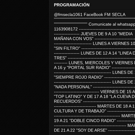
PROGRAMACIÓN
@fmsecla1061 FaceBook FM SECLA
'''''''''''''''''''''''''''''''''''''''''''''''''''''''''''''''''''''''''''''''''''''''''
''''''''''''''''''''''''''''''''''''' Comunicate al whatsap
1163908172 -------------------------------------
----------------- JUEVES DE 9 A 10 "MEDIA
MAÑANA CON VOS" ----------------------------
------------------------- LUNES A VIERNES 1
"SIN FILTRO" ------------------------------------
----------------- LUNES DE 12 A 14 "LINEA 
TRES" ---------------------------------------------
--------- LUNES, MIERCOLES Y VIERNES 
A 16 y "PORTAL SUR RADIO" -----------------
-------------------------------------- LUNES DE
"SIEMPRE ROJO RADIO" ----------------------
-------------------------------------- LUNES DE
"NADA PERSONAL" -----------------------------
------------------------------ VIERNES DE 15 
"TOP LATINO" Y DE 17 A 18 "LA CUEVA 
RECUERDOS" -----------------------------------
---------------------------- MARTES DE 18 A 
CULTURA Y DE TRABAJO" --------------------
-------------------------------------------- MA
19 A 21 "DOBLE CINCO RADIO" -------------
------------------------------------------------
DE 21 A 22 "SOY DE ARSE" -------------------