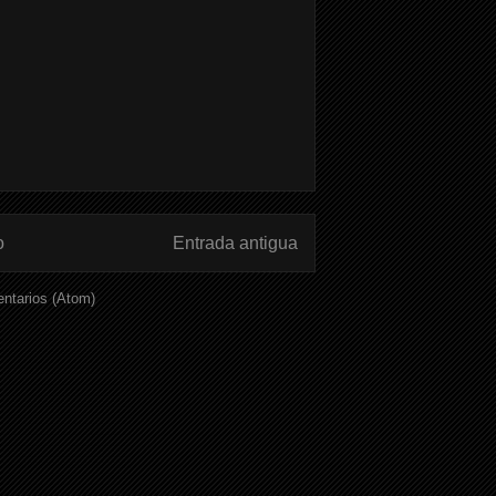
o
Entrada antigua
ntarios (Atom)