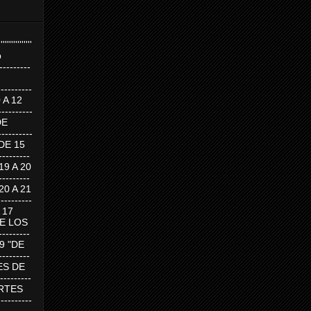
''''''''''''''''
p
---------
--------
0 A 12
---------
DE
---------
DE 15
-------
 19 A 20
-------
 20 A 21
--------
A 17
DE LOS
--------
19 "DE
-------
RTES DE
--------
 MARTES
--------