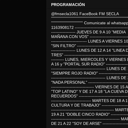
PROGRAMACIÓN
@fmsecla1061 FaceBook FM SECLA
'''''''''''''''''''''''''''''''''''''''''''''''''''''''''''''''''''''''''''''''''''''''''
''''''''''''''''''''''''''''''''''''' Comunicate al whatsap
1163908172 -------------------------------------
----------------- JUEVES DE 9 A 10 "MEDIA
MAÑANA CON VOS" ----------------------------
------------------------- LUNES A VIERNES 1
"SIN FILTRO" ------------------------------------
----------------- LUNES DE 12 A 14 "LINEA 
TRES" ---------------------------------------------
--------- LUNES, MIERCOLES Y VIERNES 
A 16 y "PORTAL SUR RADIO" -----------------
-------------------------------------- LUNES DE
"SIEMPRE ROJO RADIO" ----------------------
-------------------------------------- LUNES DE
"NADA PERSONAL" -----------------------------
------------------------------ VIERNES DE 15 
"TOP LATINO" Y DE 17 A 18 "LA CUEVA 
RECUERDOS" -----------------------------------
---------------------------- MARTES DE 18 A 
CULTURA Y DE TRABAJO" --------------------
-------------------------------------------- MA
19 A 21 "DOBLE CINCO RADIO" -------------
------------------------------------------------
DE 21 A 22 "SOY DE ARSE" -------------------