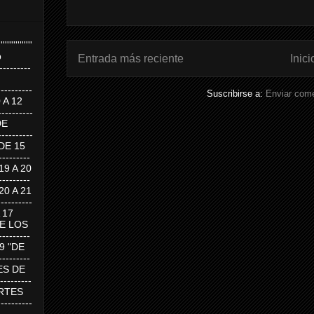
''''''''''''''''
p
Entrada más reciente
Inici
---------
--------
Suscribirse a:
Enviar come
0 A 12
---------
DE
---------
DE 15
-------
 19 A 20
-------
 20 A 21
--------
A 17
DE LOS
--------
19 "DE
-------
RTES DE
--------
 MARTES
--------