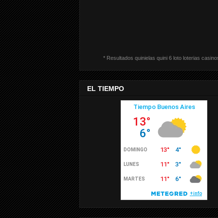
* Resultados quinielas quini 6 loto loterias casino
EL TIEMPO