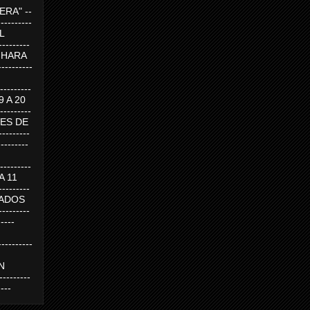
RA" --
----------
AL
---------
A HARA
---------
--------
19 A 20
--------
UEVES DE
-------
---------
---------
 A 11
--------
SABADOS
-------
-----
---------
N
-------
----