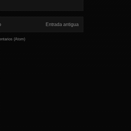
o
Entrada antigua
ntarios (Atom)