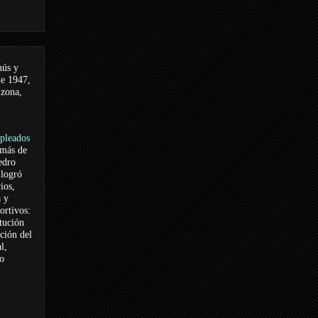
nús y
de 1947,
 zona,
pleados
 más de
edro
logró
ios,
a y
ortivos:
itución
ación del
l,
vo