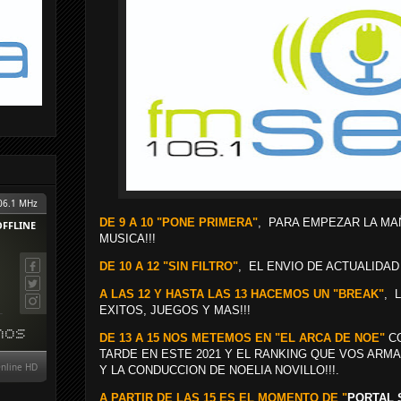
DE 9 A 10 "PONE PRIMERA"
, PARA EMPEZAR LA MA
MUSICA!!!
DE 10 A 12 "SIN FILTRO"
, EL ENVIO DE ACTUALIDAD
A LAS 12 Y HASTA LAS 13 HACEMOS UN "BREAK"
, 
EXITOS, JUEGOS Y MAS!!!
DE 13 A 15 NOS METEMOS EN "EL ARCA DE NOE"
CO
TARDE EN ESTE 2021 Y EL RANKING QUE VOS AR
Y LA CONDUCCION DE NOELIA NOVILLO!!!.
A PARTIR DE LAS 15 ES EL MOMENTO DE "
PORTAL 