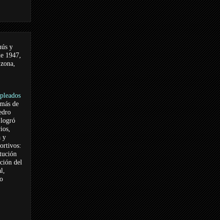
nús y
de 1947,
 zona,
pleados
 más de
edro
logró
ios,
a y
ortivos:
itución
ación del
l,
vo