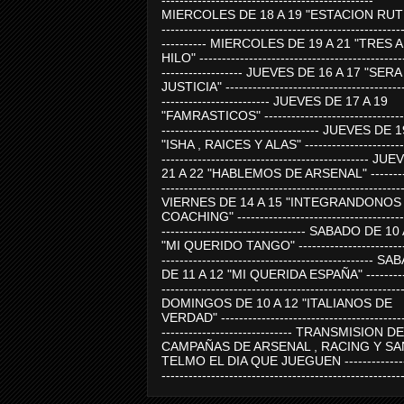
-----------------------------------------------
MIERCOLES DE 18 A 19 "ESTACION RUTE
-----------------------------------------------------
---------- MIERCOLES DE 19 A 21 "TRES 
HILO" ---------------------------------------------
------------------ JUEVES DE 16 A 17 "SER
JUSTICIA" ----------------------------------------
------------------------ JUEVES DE 17 A 19
"FAMRASTICOS" --------------------------------
----------------------------------- JUEVES DE 
"ISHA , RAICES Y ALAS" -----------------------
---------------------------------------------- J
21 A 22 "HABLEMOS DE ARSENAL" ---------
-----------------------------------------------------
VIERNES DE 14 A 15 "INTEGRANDONOS
COACHING" -------------------------------------
-------------------------------- SABADO DE 10
"MI QUERIDO TANGO" ------------------------
----------------------------------------------- 
DE 11 A 12 "MI QUERIDA ESPAÑA" ----------
-----------------------------------------------------
DOMINGOS DE 10 A 12 "ITALIANOS DE
VERDAD" -----------------------------------------
----------------------------- TRANSMISION DE
CAMPAÑAS DE ARSENAL , RACING Y SA
TELMO EL DIA QUE JUEGUEN ---------------
-----------------------------------------------------