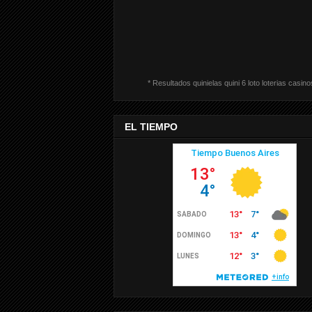
* Resultados quinielas quini 6 loto loterias casino
EL TIEMPO