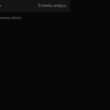
o
Entrada antigua
ntarios (Atom)