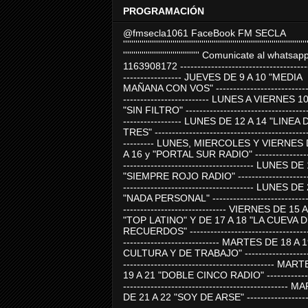
PROGRAMACIÓN
@fmsecla1061 FaceBook FM SECLA
'''''''''''''''''''''''''''''''''''''''''''''''''''''''''''''''''''''''''''''''''''''''''
''''''''''''''''''''''''''''''''''''' Comunicate al whatsap
1163908172 -------------------------------------
----------------- JUEVES DE 9 A 10 "MEDIA
MAÑANA CON VOS" ----------------------------
------------------------- LUNES A VIERNES 1
"SIN FILTRO" ------------------------------------
----------------- LUNES DE 12 A 14 "LINEA 
TRES" ---------------------------------------------
--------- LUNES, MIERCOLES Y VIERNES 
A 16 y "PORTAL SUR RADIO" -----------------
-------------------------------------- LUNES DE
"SIEMPRE ROJO RADIO" ----------------------
-------------------------------------- LUNES DE
"NADA PERSONAL" -----------------------------
------------------------------ VIERNES DE 15 
"TOP LATINO" Y DE 17 A 18 "LA CUEVA 
RECUERDOS" -----------------------------------
---------------------------- MARTES DE 18 A 
CULTURA Y DE TRABAJO" --------------------
-------------------------------------------- MA
19 A 21 "DOBLE CINCO RADIO" -------------
------------------------------------------------
DE 21 A 22 "SOY DE ARSE" -------------------