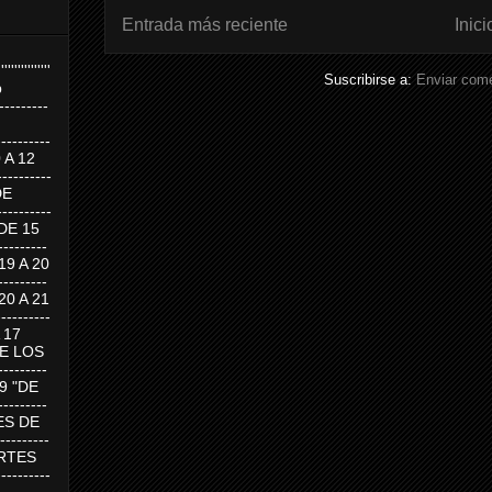
Entrada más reciente
Inici
''''''''''''''''
Suscribirse a:
Enviar come
p
---------
--------
0 A 12
---------
DE
---------
DE 15
-------
 19 A 20
-------
 20 A 21
--------
A 17
DE LOS
--------
19 "DE
-------
RTES DE
--------
 MARTES
--------