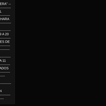
RA" --
----------
AL
---------
A HARA
---------
--------
19 A 20
--------
UEVES DE
-------
---------
---------
 A 11
--------
SABADOS
-------
-----
---------
N
-------
----