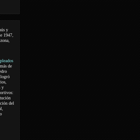
nús y
de 1947,
 zona,
pleados
 más de
edro
logró
ios,
a y
ortivos:
itución
ación del
l,
vo