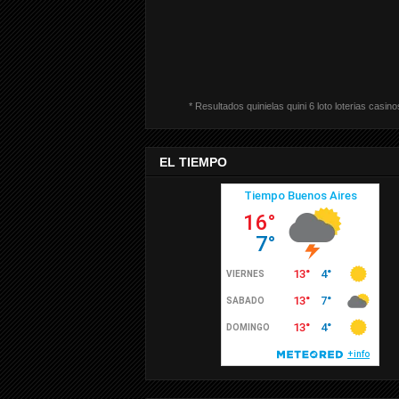
* Resultados quinielas quini 6 loto loterias casino
EL TIEMPO