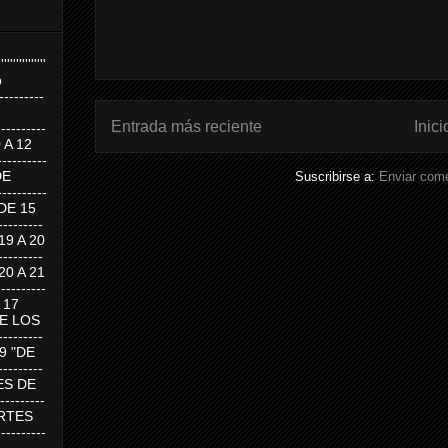
''''''''''''''''
p
---------
Entrada más reciente
Inici
--------
0 A 12
---------
DE
Suscribirse a:
Enviar come
---------
DE 15
-------
 19 A 20
-------
 20 A 21
--------
A 17
DE LOS
--------
19 "DE
-------
RTES DE
--------
 MARTES
--------