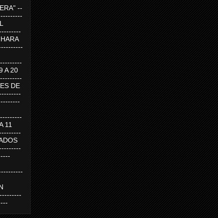
RA" --
----------
AL
---------
A HARA
---------
--------
19 A 20
--------
UEVES DE
-------
---------
---------
 A 11
--------
SABADOS
-------
-----
---------
N
-------
----