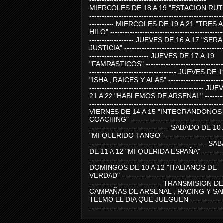
-----------------------------------------------
MIERCOLES DE 18 A 19 "ESTACION RUTE
-----------------------------------------------------
---------- MIERCOLES DE 19 A 21 "TRES 
HILO" ---------------------------------------------
------------------ JUEVES DE 16 A 17 "SER
JUSTICIA" ----------------------------------------
------------------------ JUEVES DE 17 A 19
"FAMRASTICOS" --------------------------------
----------------------------------- JUEVES DE 
"ISHA , RAICES Y ALAS" -----------------------
---------------------------------------------- J
21 A 22 "HABLEMOS DE ARSENAL" ---------
-----------------------------------------------------
VIERNES DE 14 A 15 "INTEGRANDONOS
COACHING" -------------------------------------
-------------------------------- SABADO DE 10
"MI QUERIDO TANGO" ------------------------
----------------------------------------------- 
DE 11 A 12 "MI QUERIDA ESPAÑA" ----------
-----------------------------------------------------
DOMINGOS DE 10 A 12 "ITALIANOS DE
VERDAD" -----------------------------------------
----------------------------- TRANSMISION DE
CAMPAÑAS DE ARSENAL , RACING Y SA
TELMO EL DIA QUE JUEGUEN ---------------
-----------------------------------------------------