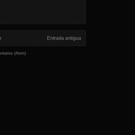
o
Entrada antigua
ntarios (Atom)