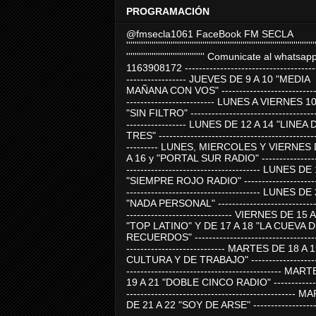
PROGRAMACIÓN
@fmsecla1061 FaceBook FM SECLA
'''''''''''''''''''''''''''''''''''''''''''''''''''''''''''''''''''''''''''''''''''''''''
''''''''''''''''''''''''''''''''''''' Comunicate al whatsap
1163908172 -------------------------------------
----------------- JUEVES DE 9 A 10 "MEDIA
MAÑANA CON VOS" ----------------------------
------------------------- LUNES A VIERNES 1
"SIN FILTRO" ------------------------------------
----------------- LUNES DE 12 A 14 "LINEA 
TRES" ---------------------------------------------
--------- LUNES, MIERCOLES Y VIERNES 
A 16 y "PORTAL SUR RADIO" -----------------
-------------------------------------- LUNES DE
"SIEMPRE ROJO RADIO" ----------------------
-------------------------------------- LUNES DE
"NADA PERSONAL" -----------------------------
------------------------------ VIERNES DE 15 
"TOP LATINO" Y DE 17 A 18 "LA CUEVA 
RECUERDOS" -----------------------------------
---------------------------- MARTES DE 18 A 
CULTURA Y DE TRABAJO" --------------------
-------------------------------------------- MA
19 A 21 "DOBLE CINCO RADIO" -------------
------------------------------------------------
DE 21 A 22 "SOY DE ARSE" -------------------