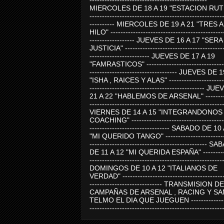
-----------------------------------------------
MIERCOLES DE 18 A 19 "ESTACION RUTE
-----------------------------------------------------
---------- MIERCOLES DE 19 A 21 "TRES 
HILO" ---------------------------------------------
------------------ JUEVES DE 16 A 17 "SER
JUSTICIA" ----------------------------------------
------------------------ JUEVES DE 17 A 19
"FAMRASTICOS" --------------------------------
----------------------------------- JUEVES DE 
"ISHA , RAICES Y ALAS" -----------------------
---------------------------------------------- J
21 A 22 "HABLEMOS DE ARSENAL" ---------
-----------------------------------------------------
VIERNES DE 14 A 15 "INTEGRANDONOS
COACHING" -------------------------------------
-------------------------------- SABADO DE 10
"MI QUERIDO TANGO" ------------------------
----------------------------------------------- 
DE 11 A 12 "MI QUERIDA ESPAÑA" ----------
-----------------------------------------------------
DOMINGOS DE 10 A 12 "ITALIANOS DE
VERDAD" -----------------------------------------
----------------------------- TRANSMISION DE
CAMPAÑAS DE ARSENAL , RACING Y SA
TELMO EL DIA QUE JUEGUEN ---------------
-----------------------------------------------------