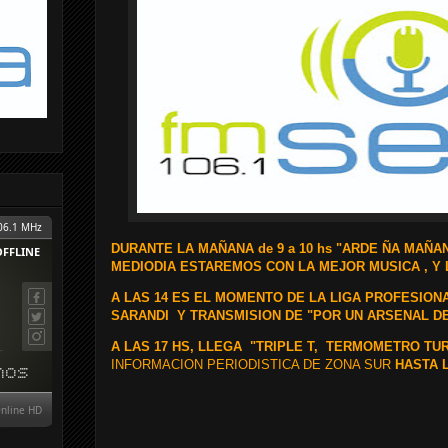
DURANTE LA MAÑANA de 9 a 10 hs "ARDE ÑA MAÑA
MEDIODIA ESTAREMOS CON LA MEJOR MUSICA , Y 
A LAS 14 ES EL MOMENTO DE LA LIGA PROFESION
SARANDI
Y TRANSMISION DE "POR UN ARSENAL D
A LAS 17 HS, LLEGA
"TRIPLE T, TERMOMETRO TU
INFORMACION PERIODISTICA DE ZONA SUR
HASTA L