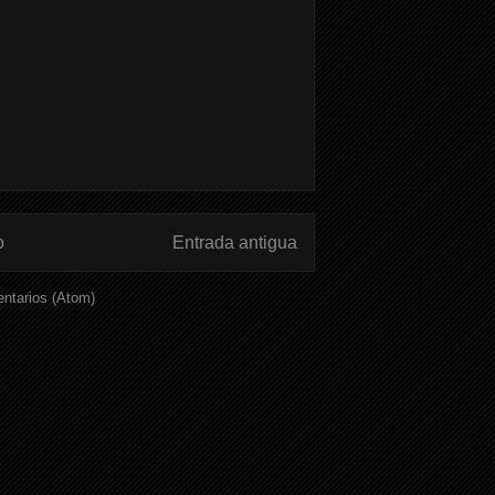
o
Entrada antigua
ntarios (Atom)