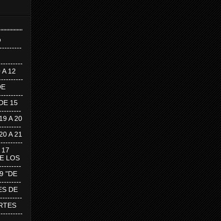
''''''''''''''''
p
---------
--------
0 A 12
---------
DE
---------
DE 15
-------
 19 A 20
-------
 20 A 21
--------
A 17
DE LOS
--------
19 "DE
-------
RTES DE
--------
 MARTES
--------