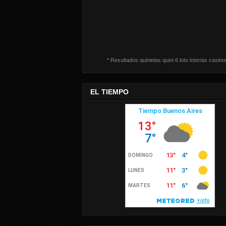
* Resultados quinielas quini 6 loto loterias casino
EL TIEMPO