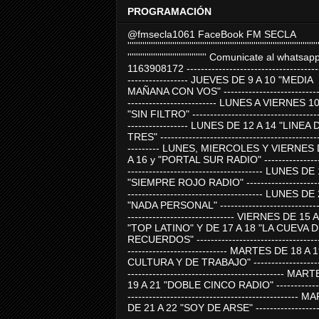
PROGRAMACIÓN
@fmsecla1061 FaceBook FM SECLA
'''''''''''''''''''''''''''''''''''''''''''''''''''''''''''''''''''''''''''''''''''''''''
''''''''''''''''''''''''''''''''''''' Comunicate al whatsap
1163908172 -------------------------------------
----------------- JUEVES DE 9 A 10 "MEDIA
MAÑANA CON VOS" ----------------------------
------------------------- LUNES A VIERNES 1
"SIN FILTRO" ------------------------------------
----------------- LUNES DE 12 A 14 "LINEA 
TRES" ---------------------------------------------
--------- LUNES, MIERCOLES Y VIERNES 
A 16 y "PORTAL SUR RADIO" -----------------
-------------------------------------- LUNES DE
"SIEMPRE ROJO RADIO" ----------------------
-------------------------------------- LUNES DE
"NADA PERSONAL" -----------------------------
------------------------------ VIERNES DE 15 
"TOP LATINO" Y DE 17 A 18 "LA CUEVA 
RECUERDOS" -----------------------------------
---------------------------- MARTES DE 18 A 
CULTURA Y DE TRABAJO" --------------------
-------------------------------------------- MA
19 A 21 "DOBLE CINCO RADIO" -------------
------------------------------------------------
DE 21 A 22 "SOY DE ARSE" -------------------