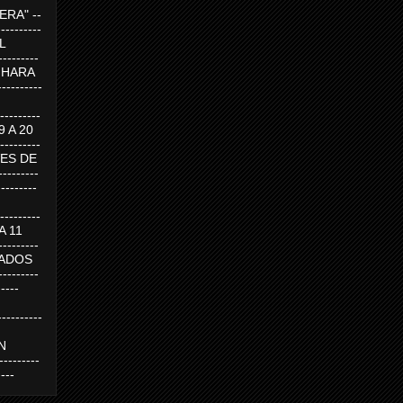
RA" --
----------
AL
---------
A HARA
---------
--------
19 A 20
--------
UEVES DE
-------
---------
---------
 A 11
--------
SABADOS
-------
-----
---------
N
-------
----