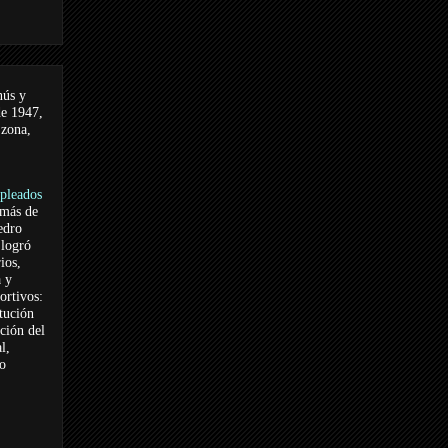
nús y
de 1947,
 zona,
pleados
 más de
edro
logró
ios,
a y
ortivos:
itución
ación del
l,
vo