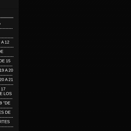
''''''''''''''''
p
---------
--------
0 A 12
---------
DE
---------
DE 15
-------
 19 A 20
-------
 20 A 21
--------
A 17
DE LOS
--------
19 "DE
-------
RTES DE
--------
 MARTES
--------