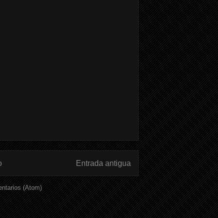
o
Entrada antigua
ntarios (Atom)