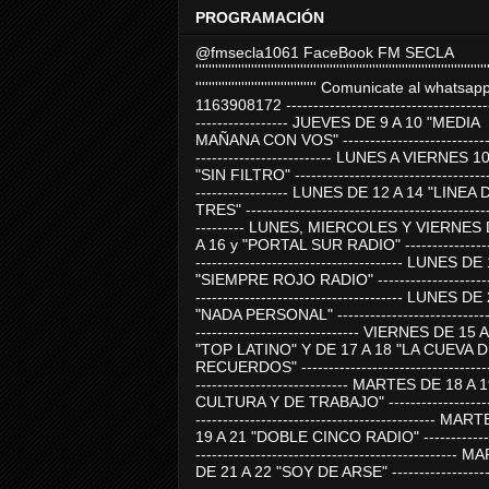
PROGRAMACIÓN
@fmsecla1061 FaceBook FM SECLA
'''''''''''''''''''''''''''''''''''''''''''''''''''''''''''''''''''''''''''''''''''''''''
''''''''''''''''''''''''''''''''''''' Comunicate al whatsap
1163908172 -------------------------------------
----------------- JUEVES DE 9 A 10 "MEDIA
MAÑANA CON VOS" ----------------------------
------------------------- LUNES A VIERNES 1
"SIN FILTRO" ------------------------------------
----------------- LUNES DE 12 A 14 "LINEA 
TRES" ---------------------------------------------
--------- LUNES, MIERCOLES Y VIERNES 
A 16 y "PORTAL SUR RADIO" -----------------
-------------------------------------- LUNES DE
"SIEMPRE ROJO RADIO" ----------------------
-------------------------------------- LUNES DE
"NADA PERSONAL" -----------------------------
------------------------------ VIERNES DE 15 
"TOP LATINO" Y DE 17 A 18 "LA CUEVA 
RECUERDOS" -----------------------------------
---------------------------- MARTES DE 18 A 
CULTURA Y DE TRABAJO" --------------------
-------------------------------------------- MA
19 A 21 "DOBLE CINCO RADIO" -------------
------------------------------------------------
DE 21 A 22 "SOY DE ARSE" -------------------