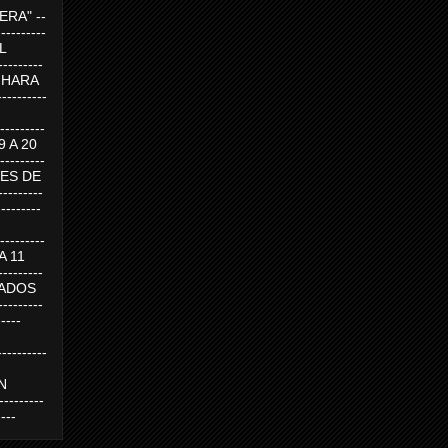
RA" --
----------
AL
---------
A HARA
---------
--------
19 A 20
--------
UEVES DE
-------
---------
---------
 A 11
--------
SABADOS
-------
-----
---------
N
-------
----