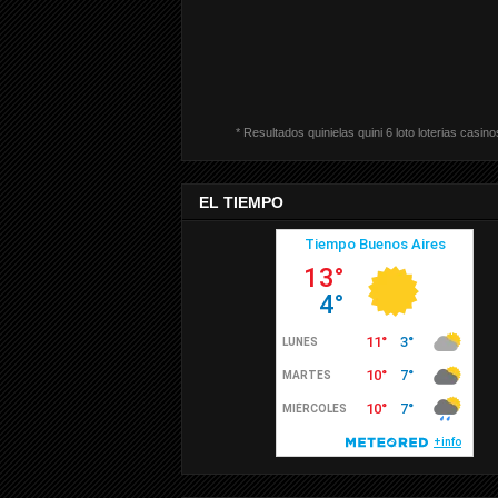
* Resultados quinielas quini 6 loto loterias casino
EL TIEMPO