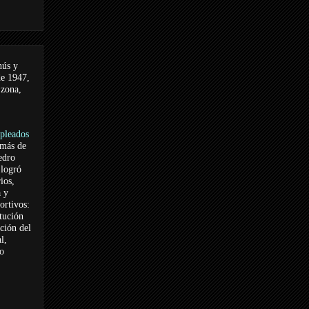
nús y
de 1947,
 zona,
pleados
 más de
edro
logró
ios,
a y
ortivos:
itución
ación del
l,
vo