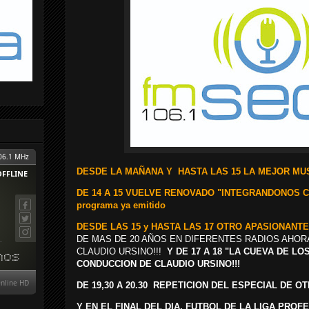
D
ESDE LA MAÑANA Y
HASTA LAS 15 LA MEJOR MUS
DE 14 A 15 VUELVE RENOVADO "INTEGRANDONOS 
programa ya emitido
DESDE LAS 15 y HASTA LAS 17 OTRO APASIONANT
DE MAS DE 20 AÑOS EN DIFERENTES RADIOS AHOR
CLAUDIO URSINO!!!
Y DE 17 A 18 "LA CUEVA DE L
CONDUCCION DE CLAUDIO URSINO!!!
DE 19,30 A 20.30 REPETICION DEL ESPECIAL DE 
Y EN EL FINAL DEL DIA, FUTBOL DE LA LIGA PRO