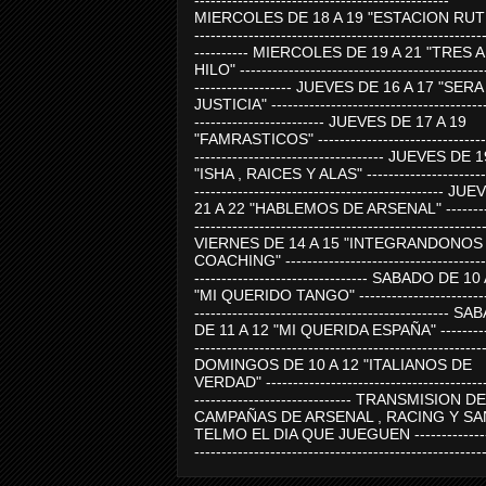
-----------------------------------------------
MIERCOLES DE 18 A 19 "ESTACION RUTE
-----------------------------------------------------
---------- MIERCOLES DE 19 A 21 "TRES 
HILO" ---------------------------------------------
------------------ JUEVES DE 16 A 17 "SER
JUSTICIA" ----------------------------------------
------------------------ JUEVES DE 17 A 19
"FAMRASTICOS" --------------------------------
----------------------------------- JUEVES DE 
"ISHA , RAICES Y ALAS" -----------------------
---------------------------------------------- J
21 A 22 "HABLEMOS DE ARSENAL" ---------
-----------------------------------------------------
VIERNES DE 14 A 15 "INTEGRANDONOS
COACHING" -------------------------------------
-------------------------------- SABADO DE 10
"MI QUERIDO TANGO" ------------------------
----------------------------------------------- 
DE 11 A 12 "MI QUERIDA ESPAÑA" ----------
-----------------------------------------------------
DOMINGOS DE 10 A 12 "ITALIANOS DE
VERDAD" -----------------------------------------
----------------------------- TRANSMISION DE
CAMPAÑAS DE ARSENAL , RACING Y SA
TELMO EL DIA QUE JUEGUEN ---------------
-----------------------------------------------------