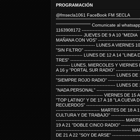
PROGRAMACIÓN
@fmsecla1061 FaceBook FM SECLA
'''''''''''''''''''''''''''''''''''''''''''''''''''''''''''''''''''''''''''''''''''''''''
''''''''''''''''''''''''''''''''''''' Comunicate al whatsap
1163908172 -------------------------------------
----------------- JUEVES DE 9 A 10 "MEDIA
MAÑANA CON VOS" ----------------------------
------------------------- LUNES A VIERNES 1
"SIN FILTRO" ------------------------------------
----------------- LUNES DE 12 A 14 "LINEA 
TRES" ---------------------------------------------
--------- LUNES, MIERCOLES Y VIERNES 
A 16 y "PORTAL SUR RADIO" -----------------
-------------------------------------- LUNES DE
"SIEMPRE ROJO RADIO" ----------------------
-------------------------------------- LUNES DE
"NADA PERSONAL" -----------------------------
------------------------------ VIERNES DE 15 
"TOP LATINO" Y DE 17 A 18 "LA CUEVA 
RECUERDOS" -----------------------------------
---------------------------- MARTES DE 18 A 
CULTURA Y DE TRABAJO" --------------------
-------------------------------------------- MA
19 A 21 "DOBLE CINCO RADIO" -------------
------------------------------------------------
DE 21 A 22 "SOY DE ARSE" -------------------