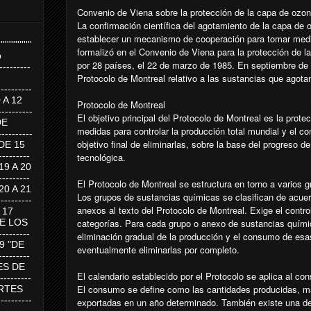
Convenio de Viena sobre la protección de la capa de ozo
La confirmación científica del agotamiento de la capa de 
establecer un mecanismo de cooperación para tomar medi
''''''''''''''''
formalizó en el Convenio de Viena para la protección de 
p
por 28 países, el 22 de marzo de 1985. En septiembre de 
---------
Protocolo de Montreal relativo a las sustancias que agota
--------
0 A 12
Protocolo de Montreal
---------
El objetivo principal del Protocolo de Montreal es la prot
DE
medidas para controlar la producción total mundial y el c
---------
objetivo final de eliminarlas, sobre la base del progreso d
DE 15
-------
tecnológica.
 19 A 20
-------
El Protocolo de Montreal se estructura en torno a varios 
 20 A 21
Los grupos de sustancias químicas se clasifican de acuer
--------
anexos al texto del Protocolo de Montreal. Exige el contr
A 17
categorías. Para cada grupo o anexo de sustancias químic
DE LOS
--------
eliminación gradual de la producción y el consumo de esas
19 "DE
eventualmente eliminarlas por completo.
-------
RTES DE
El calendario establecido por el Protocolo se aplica al c
--------
El consumo se define como las cantidades producidas, m
 MARTES
--------
exportadas en un año determinado. También existe una ded