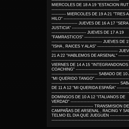
-----------------------------------------------
MIERCOLES DE 18 A 19 "ESTACION RUTE
-----------------------------------------------------
---------- MIERCOLES DE 19 A 21 "TRES 
HILO" ---------------------------------------------
------------------ JUEVES DE 16 A 17 "SER
JUSTICIA" ----------------------------------------
------------------------ JUEVES DE 17 A 19
"FAMRASTICOS" --------------------------------
----------------------------------- JUEVES DE 
"ISHA , RAICES Y ALAS" -----------------------
---------------------------------------------- J
21 A 22 "HABLEMOS DE ARSENAL" ---------
-----------------------------------------------------
VIERNES DE 14 A 15 "INTEGRANDONOS
COACHING" -------------------------------------
-------------------------------- SABADO DE 10
"MI QUERIDO TANGO" ------------------------
----------------------------------------------- 
DE 11 A 12 "MI QUERIDA ESPAÑA" ----------
-----------------------------------------------------
DOMINGOS DE 10 A 12 "ITALIANOS DE
VERDAD" -----------------------------------------
----------------------------- TRANSMISION DE
CAMPAÑAS DE ARSENAL , RACING Y SA
TELMO EL DIA QUE JUEGUEN ---------------
-----------------------------------------------------