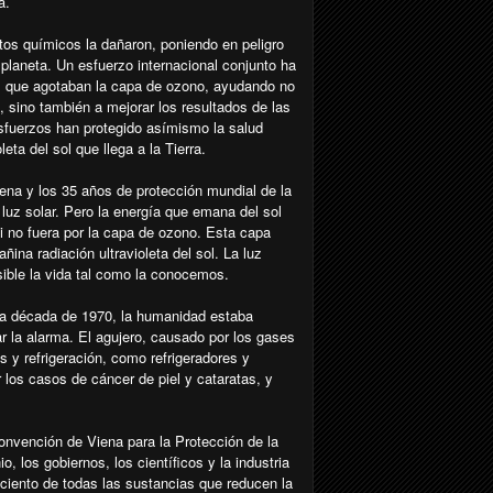
a.
ctos químicos la dañaron, poniendo en peligro
l planeta. Un esfuerzo internacional conjunto ha
as que agotaban la capa de ozono, ayudando no
s, sino también a mejorar los resultados de las
 esfuerzos han protegido asímismo la salud
eta del sol que llega a la Tierra.
ena y los 35 años de protección mundial de la
 luz solar. Pero la energía que emana del sol
si no fuera por la capa de ozono. Esta capa
añina radiación ultravioleta del sol. La luz
sible la vida tal como la conocemos.
 la década de 1970, la humanidad estaba
ar la alarma. El agujero, causado por los gases
 y refrigeración, como refrigeradores y
los casos de cáncer de piel y cataratas, y
onvención de Viena para la Protección de la
 los gobiernos, los científicos y la industria
 ciento de todas las sustancias que reducen la