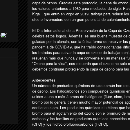
capa de ozono. Gracias este protocolo, la capa de ozono
los valores anteriores a 1980 para mediados de siglo. Par
Kigali, que entró en vigor en 2019, trabaja para reducir lo
efecto invernadero con un gran potencial de calentamiento
El Día Internacional de la Preservación de la Capa de Ozo
s
celebra estos logros. Además, es una buena muestra de q
guiadas por la ciencia, son la única forma de resolver las
pandemia de COVID-19, que ha traído consigo tantas difi
los tratados para salvar la capa de ozono de trabajar co
resuenan más que nunca y se convierte en un mensaje fun
"Ozono para la vida", nos recuerda que el ozono no solo es
debemos continuar protegiendo la capa de ozono para las 
Antecedentes
Un número de productos químicos de uso común han resu
de ozono. Los halocarbonos son compuestos químicos en
unidos a uno o más átomos de halógenos (flúor, cloro, b
bromo por lo general tienen mucho mayor potencial de ag
contienen cloro. Los productos químicos sintéticos que ha
bromo para el agotamiento del ozono son el bromuro de meti
carbono y las familias de productos químicos conocidos c
(CFC) y los hidroclorofluorocarbonos (HCFC).