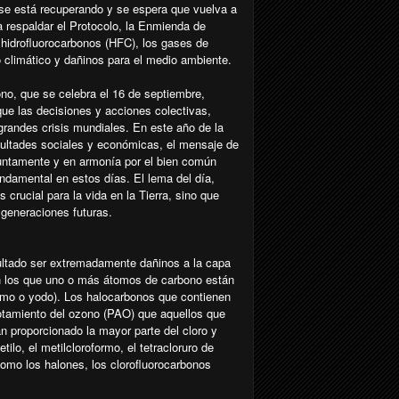
 se está recuperando y se espera que vuelva a
a respaldar el Protocolo, la Enmienda de
s hidrofluorocarbonos (HFC), los gases de
 climático y dañinos para el medio ambiente.
no, que se celebra el 16 de septiembre,
ue las decisiones y acciones colectivas,
 grandes crisis mundiales. En este año de la
cultades sociales y económicas, el mensaje de
njuntamente y en armonía por el bien común
damental en estos días. El lema del día,
 crucial para la vida en la Tierra, sino que
generaciones futuras.
ltado ser extremadamente dañinos a la capa
 los que uno o más átomos de carbono están
romo o yodo). Los halocarbonos que contienen
otamiento del ozono (PAO) que aquellos que
n proporcionado la mayor parte del cloro y
lo, el metilcloroformo, el tetracloruro de
omo los halones, los clorofluorocarbonos