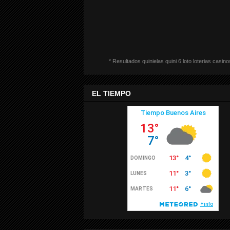
* Resultados quinielas quini 6 loto loterias casino
EL TIEMPO