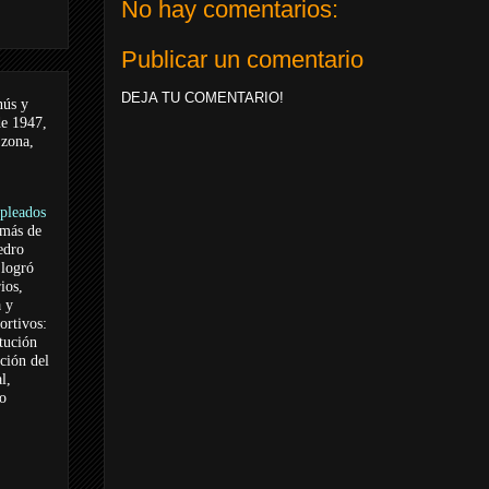
No hay comentarios:
Publicar un comentario
DEJA TU COMENTARIO!
nús y
de 1947,
 zona,
pleados
 más de
edro
logró
ios,
a y
ortivos:
itución
ación del
l,
vo