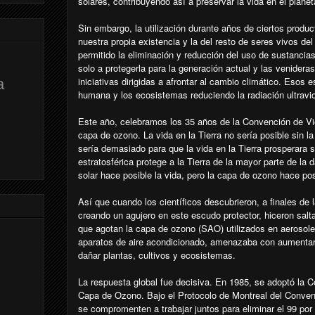
solares, contribuyendo así a preservar la vida en el planet
Sin embargo, la utilización durante años de ciertos produ
nuestra propia existencia y la del resto de seres vivos de
permitido la eliminación y reducción del uso de sustanci
solo a protegerla para la generación actual y las venidera
iniciativas dirigidas a afrontar al cambio climático. Esos
a
humana y los ecosistemas reduciendo la radiación ultraviol
Este año, celebramos los 35 años de la Convención de Vi
capa de ozono. La vida en la Tierra no sería posible sin la
sería demasiado para que la vida en la Tierra prosperara 
estratosférica protege a la Tierra de la mayor parte de la d
solar hace posible la vida, pero la capa de ozono hace po
Así que cuando los científicos descubrieron, a finales de
creando un agujero en este escudo protector, hiceron salt
que agotan la capa de ozono (SAO) utilizados en aerosoles
aparatos de aire acondicionado, amenazaba con aumentar 
dañar plantas, cultivos y ecosistemas.
La respuesta global fue decisiva. En 1985, se adoptó la C
Capa de Ozono. Bajo el Protocolo de Montreal del Convenio,
se compromenten a trabajar juntos para eliminar el 99 por