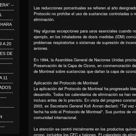
RA" --
Las reducciones porcentuales se refieren al año designado
----------
Protocolo no prohíbe el uso de sustancias controladas o r
AL
eliminación.
---------
A HARA
---------
Hay algunas excepciones para usos esenciales cuando no 
ejemplo, en los inhaladores de dosis medidas (IDM) común
--------
problemas respiratorios o sistemas de supresión de incend
19 A 20
aviones.
--------
UEVES DE
-------
En 1994, la Asamblea General de Naciones Unidas proclam
---------
Preservación de la Capa de Ozono, en conmemoración de l
de Montreal sobre sustancias que dañan la capa de ozono 
---------
 A 11
Aplicación del Protocolo de Montreal
--------
SABADOS
La aplicación del Protocolo de Montreal ha progresado bie
-------
desarrollo. Todos los calendarios de eliminación se han r
-----
incluso antes de lo previsto. En vista del progreso consta
2003, ex Secretario General Kofi Annan declaró: "Tal vez 
---------
fecha ha sido el Protocolo de Montreal". Sus puntos de v
N
comunidad internacional.
-------
----
La atención se centró inicialmente en los productos quím
ozono, incluidos los CFC y halones. El calendario de eli