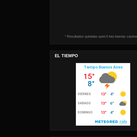
* Resultados quinielas quini 6 loto loterias casino
EL TIEMPO