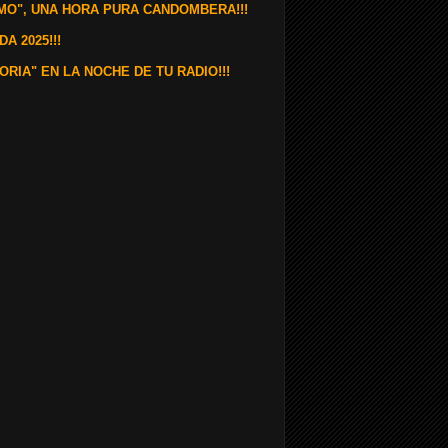
LMO", UNA HORA PURA CANDOMBERA!!!
A 2025!!!
ORIA" EN LA NOCHE DE TU RADIO!!!