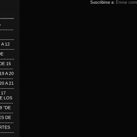
Suscribirse a:
Enviar come
''''''''''''''''
p
---------
--------
0 A 12
---------
DE
---------
DE 15
-------
 19 A 20
-------
 20 A 21
--------
A 17
DE LOS
--------
19 "DE
-------
RTES DE
--------
 MARTES
--------