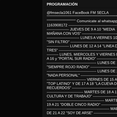
PROGRAMACIÓN
@fmsecla1061 FaceBook FM SECLA
'''''''''''''''''''''''''''''''''''''''''''''''''''''''''''''''''''''''''''''''''''''''''
''''''''''''''''''''''''''''''''''''' Comunicate al whatsap
1163908172 -------------------------------------
----------------- JUEVES DE 9 A 10 "MEDIA
MAÑANA CON VOS" ----------------------------
------------------------- LUNES A VIERNES 1
"SIN FILTRO" ------------------------------------
----------------- LUNES DE 12 A 14 "LINEA 
TRES" ---------------------------------------------
--------- LUNES, MIERCOLES Y VIERNES 
A 16 y "PORTAL SUR RADIO" -----------------
-------------------------------------- LUNES DE
"SIEMPRE ROJO RADIO" ----------------------
-------------------------------------- LUNES DE
"NADA PERSONAL" -----------------------------
------------------------------ VIERNES DE 15 
"TOP LATINO" Y DE 17 A 18 "LA CUEVA 
RECUERDOS" -----------------------------------
---------------------------- MARTES DE 18 A 
CULTURA Y DE TRABAJO" --------------------
-------------------------------------------- MA
19 A 21 "DOBLE CINCO RADIO" -------------
------------------------------------------------
DE 21 A 22 "SOY DE ARSE" -------------------