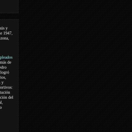
nús y
de 1947,
 zona,
pleados
 más de
edro
logró
ios,
a y
ortivos:
itución
ación del
l,
vo