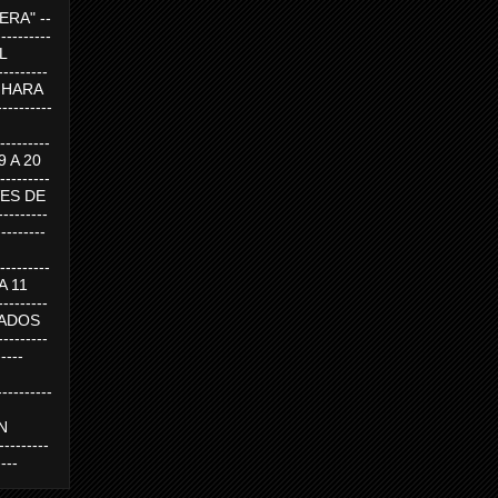
RA" --
----------
AL
---------
A HARA
---------
--------
19 A 20
--------
UEVES DE
-------
---------
---------
 A 11
--------
SABADOS
-------
-----
---------
N
-------
----