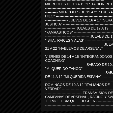
-----------------------------------------------
MIERCOLES DE 18 A 19 "ESTACION RUTE
-----------------------------------------------------
---------- MIERCOLES DE 19 A 21 "TRES 
HILO" ---------------------------------------------
------------------ JUEVES DE 16 A 17 "SER
JUSTICIA" ----------------------------------------
------------------------ JUEVES DE 17 A 19
"FAMRASTICOS" --------------------------------
----------------------------------- JUEVES DE 
"ISHA , RAICES Y ALAS" -----------------------
---------------------------------------------- J
21 A 22 "HABLEMOS DE ARSENAL" ---------
-----------------------------------------------------
VIERNES DE 14 A 15 "INTEGRANDONOS
COACHING" -------------------------------------
-------------------------------- SABADO DE 10
"MI QUERIDO TANGO" ------------------------
----------------------------------------------- 
DE 11 A 12 "MI QUERIDA ESPAÑA" ----------
-----------------------------------------------------
DOMINGOS DE 10 A 12 "ITALIANOS DE
VERDAD" -----------------------------------------
----------------------------- TRANSMISION DE
CAMPAÑAS DE ARSENAL , RACING Y SA
TELMO EL DIA QUE JUEGUEN ---------------
-----------------------------------------------------