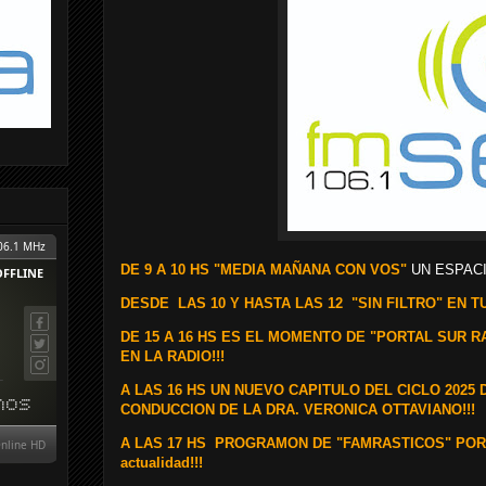
DE 9 A 10 HS "MEDIA MAÑANA CON VOS"
UN ESPACI
DESDE
LAS 10 Y HASTA LAS 12 "SIN FILTRO" EN TU
DE 15 A 16 HS ES EL MOMENTO DE "PORTAL SUR 
EN LA RADIO!!!
A LAS 16 HS UN NUEVO CAPITULO DEL CICLO 2025 
CONDUCCION DE LA DRA. VERONICA OTTAVIANO!!!
A LAS 17 HS PROGRAMON DE "FAMRASTICOS" POR TU 
actualidad!!!