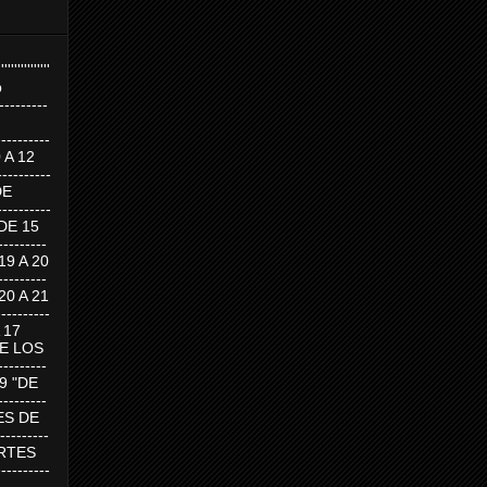
''''''''''''''''
p
---------
--------
0 A 12
---------
DE
---------
DE 15
-------
 19 A 20
-------
 20 A 21
--------
A 17
DE LOS
--------
19 "DE
-------
RTES DE
--------
 MARTES
--------