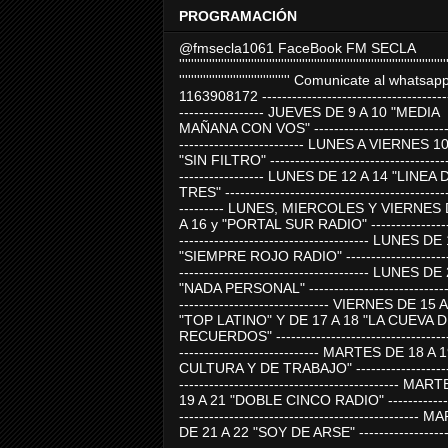
PROGRAMACIÓN
@fmsecla1061 FaceBook FM SECLA
'''''''''''''''''''''''''''''''''''''''''''''''''''''''''''''''''''''''''''''''''''''''''
''''''''''''''''''''''''''''''''''''' Comunicate al whatsap
1163908172 -------------------------------------
----------------- JUEVES DE 9 A 10 "MEDIA
MAÑANA CON VOS" ----------------------------
------------------------- LUNES A VIERNES 1
"SIN FILTRO" ------------------------------------
----------------- LUNES DE 12 A 14 "LINEA 
TRES" ---------------------------------------------
--------- LUNES, MIERCOLES Y VIERNES 
A 16 y "PORTAL SUR RADIO" -----------------
-------------------------------------- LUNES DE
"SIEMPRE ROJO RADIO" ----------------------
-------------------------------------- LUNES DE
"NADA PERSONAL" -----------------------------
------------------------------ VIERNES DE 15 
"TOP LATINO" Y DE 17 A 18 "LA CUEVA 
RECUERDOS" -----------------------------------
---------------------------- MARTES DE 18 A 
CULTURA Y DE TRABAJO" --------------------
-------------------------------------------- MA
19 A 21 "DOBLE CINCO RADIO" -------------
------------------------------------------------
DE 21 A 22 "SOY DE ARSE" -------------------