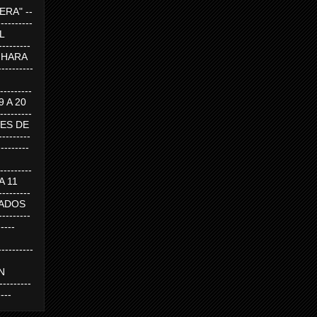
RA" --
----------
AL
---------
A HARA
---------
--------
19 A 20
--------
UEVES DE
-------
---------
---------
 A 11
--------
SABADOS
-------
-----
---------
N
-------
----