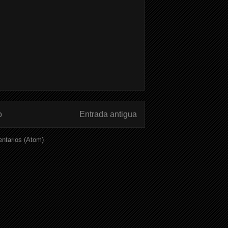
o
Entrada antigua
ntarios (Atom)