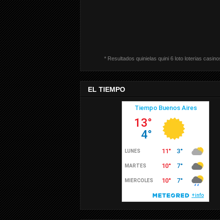
* Resultados quinielas quini 6 loto loterias casino
EL TIEMPO