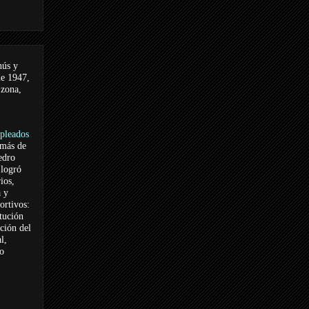
nús y
de 1947,
 zona,
pleados
 más de
edro
logró
ios,
a y
ortivos:
itución
ación del
l,
vo