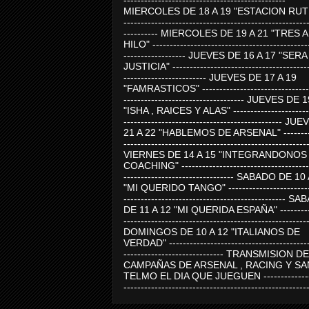
-----------------------------------------------
MIERCOLES DE 18 A 19 "ESTACION RUTE
-----------------------------------------------------
---------- MIERCOLES DE 19 A 21 "TRES 
HILO" ---------------------------------------------
------------------ JUEVES DE 16 A 17 "SER
JUSTICIA" ----------------------------------------
------------------------ JUEVES DE 17 A 19
"FAMRASTICOS" --------------------------------
----------------------------------- JUEVES DE 
"ISHA , RAICES Y ALAS" -----------------------
---------------------------------------------- J
21 A 22 "HABLEMOS DE ARSENAL" ---------
-----------------------------------------------------
VIERNES DE 14 A 15 "INTEGRANDONOS
COACHING" -------------------------------------
-------------------------------- SABADO DE 10
"MI QUERIDO TANGO" ------------------------
----------------------------------------------- 
DE 11 A 12 "MI QUERIDA ESPAÑA" ----------
-----------------------------------------------------
DOMINGOS DE 10 A 12 "ITALIANOS DE
VERDAD" -----------------------------------------
----------------------------- TRANSMISION DE
CAMPAÑAS DE ARSENAL , RACING Y SA
TELMO EL DIA QUE JUEGUEN ---------------
-----------------------------------------------------