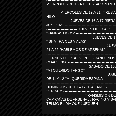
-----------------------------------------------
MIERCOLES DE 18 A 19 "ESTACION RUTE
-----------------------------------------------------
---------- MIERCOLES DE 19 A 21 "TRES 
HILO" ---------------------------------------------
------------------ JUEVES DE 16 A 17 "SER
JUSTICIA" ----------------------------------------
------------------------ JUEVES DE 17 A 19
"FAMRASTICOS" --------------------------------
----------------------------------- JUEVES DE 
"ISHA , RAICES Y ALAS" -----------------------
---------------------------------------------- J
21 A 22 "HABLEMOS DE ARSENAL" ---------
-----------------------------------------------------
VIERNES DE 14 A 15 "INTEGRANDONOS
COACHING" -------------------------------------
-------------------------------- SABADO DE 10
"MI QUERIDO TANGO" ------------------------
----------------------------------------------- 
DE 11 A 12 "MI QUERIDA ESPAÑA" ----------
-----------------------------------------------------
DOMINGOS DE 10 A 12 "ITALIANOS DE
VERDAD" -----------------------------------------
----------------------------- TRANSMISION DE
CAMPAÑAS DE ARSENAL , RACING Y SA
TELMO EL DIA QUE JUEGUEN ---------------
-----------------------------------------------------