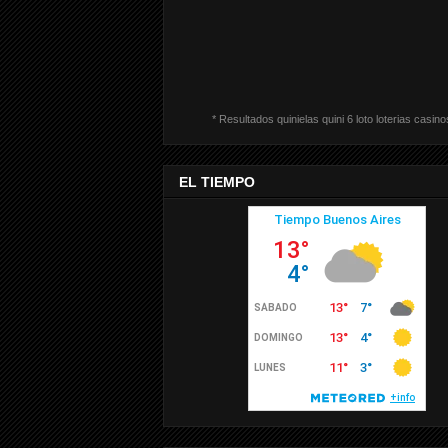
* Resultados quinielas quini 6 loto loterias casino
EL TIEMPO