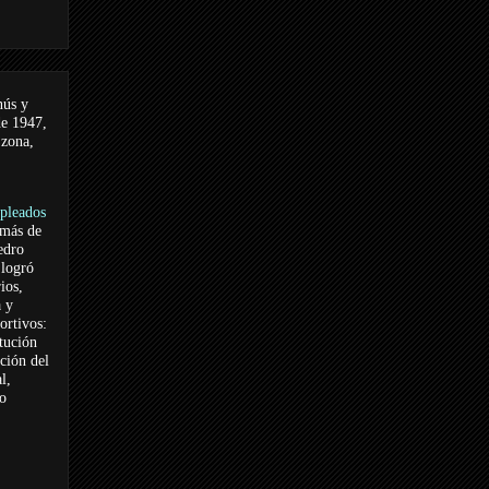
nús y
de 1947,
 zona,
pleados
 más de
edro
logró
ios,
a y
ortivos:
itución
ación del
l,
vo