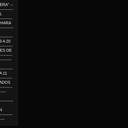
RA" --
----------
AL
---------
A HARA
---------
--------
19 A 20
--------
UEVES DE
-------
---------
---------
 A 11
--------
SABADOS
-------
-----
---------
N
-------
----