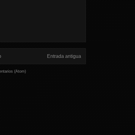
o
Entrada antigua
ntarios (Atom)