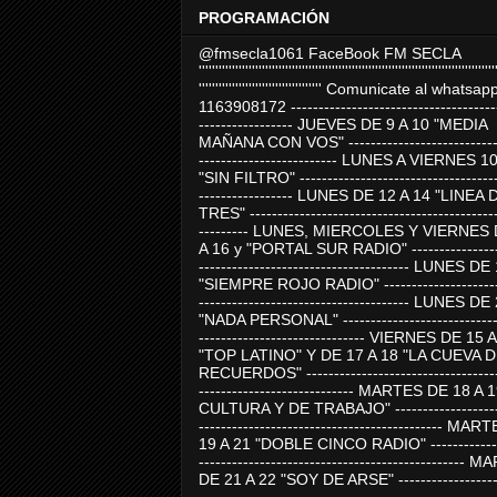
PROGRAMACIÓN
@fmsecla1061 FaceBook FM SECLA
'''''''''''''''''''''''''''''''''''''''''''''''''''''''''''''''''''''''''''''''''''''''''
''''''''''''''''''''''''''''''''''''' Comunicate al whatsap
1163908172 -------------------------------------
----------------- JUEVES DE 9 A 10 "MEDIA
MAÑANA CON VOS" ----------------------------
------------------------- LUNES A VIERNES 1
"SIN FILTRO" ------------------------------------
----------------- LUNES DE 12 A 14 "LINEA 
TRES" ---------------------------------------------
--------- LUNES, MIERCOLES Y VIERNES 
A 16 y "PORTAL SUR RADIO" -----------------
-------------------------------------- LUNES DE
"SIEMPRE ROJO RADIO" ----------------------
-------------------------------------- LUNES DE
"NADA PERSONAL" -----------------------------
------------------------------ VIERNES DE 15 
"TOP LATINO" Y DE 17 A 18 "LA CUEVA 
RECUERDOS" -----------------------------------
---------------------------- MARTES DE 18 A 
CULTURA Y DE TRABAJO" --------------------
-------------------------------------------- MA
19 A 21 "DOBLE CINCO RADIO" -------------
------------------------------------------------
DE 21 A 22 "SOY DE ARSE" -------------------