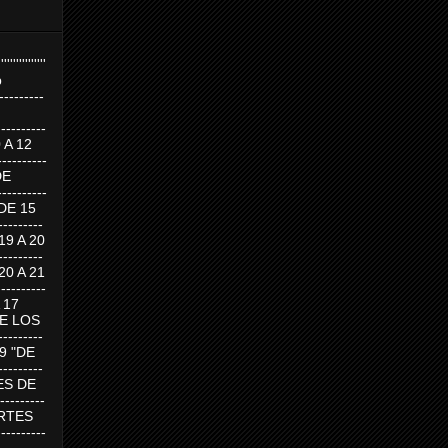
''''''''''''''''
p
---------
--------
0 A 12
---------
DE
---------
DE 15
-------
 19 A 20
-------
 20 A 21
--------
A 17
DE LOS
--------
19 "DE
-------
RTES DE
--------
 MARTES
--------