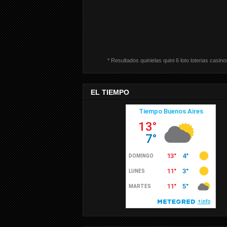
* Resultados quinielas quini 6 loto loterias casino
EL TIEMPO