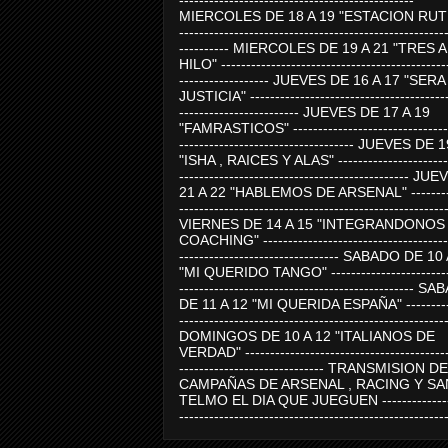
-----------------------------------------------
MIERCOLES DE 18 A 19 "ESTACION RUTE
-----------------------------------------------------
---------- MIERCOLES DE 19 A 21 "TRES 
HILO" ---------------------------------------------
------------------ JUEVES DE 16 A 17 "SER
JUSTICIA" ----------------------------------------
------------------------ JUEVES DE 17 A 19
"FAMRASTICOS" --------------------------------
----------------------------------- JUEVES DE 
"ISHA , RAICES Y ALAS" -----------------------
---------------------------------------------- J
21 A 22 "HABLEMOS DE ARSENAL" ---------
-----------------------------------------------------
VIERNES DE 14 A 15 "INTEGRANDONOS
COACHING" -------------------------------------
-------------------------------- SABADO DE 10
"MI QUERIDO TANGO" ------------------------
----------------------------------------------- 
DE 11 A 12 "MI QUERIDA ESPAÑA" ----------
-----------------------------------------------------
DOMINGOS DE 10 A 12 "ITALIANOS DE
VERDAD" -----------------------------------------
----------------------------- TRANSMISION DE
CAMPAÑAS DE ARSENAL , RACING Y SA
TELMO EL DIA QUE JUEGUEN ---------------
-----------------------------------------------------