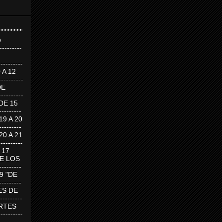
''''''''''''''''
p
---------
--------
0 A 12
---------
DE
---------
DE 15
-------
 19 A 20
-------
 20 A 21
--------
A 17
DE LOS
--------
19 "DE
-------
RTES DE
--------
 MARTES
--------