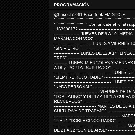
PROGRAMACIÓN
@fmsecla1061 FaceBook FM SECLA
'''''''''''''''''''''''''''''''''''''''''''''''''''''''''''''''''''''''''''''''''''''''''
''''''''''''''''''''''''''''''''''''' Comunicate al whatsap
1163908172 -------------------------------------
----------------- JUEVES DE 9 A 10 "MEDIA
MAÑANA CON VOS" ----------------------------
------------------------- LUNES A VIERNES 1
"SIN FILTRO" ------------------------------------
----------------- LUNES DE 12 A 14 "LINEA 
TRES" ---------------------------------------------
--------- LUNES, MIERCOLES Y VIERNES 
A 16 y "PORTAL SUR RADIO" -----------------
-------------------------------------- LUNES DE
"SIEMPRE ROJO RADIO" ----------------------
-------------------------------------- LUNES DE
"NADA PERSONAL" -----------------------------
------------------------------ VIERNES DE 15 
"TOP LATINO" Y DE 17 A 18 "LA CUEVA 
RECUERDOS" -----------------------------------
---------------------------- MARTES DE 18 A 
CULTURA Y DE TRABAJO" --------------------
-------------------------------------------- MA
19 A 21 "DOBLE CINCO RADIO" -------------
------------------------------------------------
DE 21 A 22 "SOY DE ARSE" -------------------