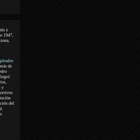
nús y
de 1947,
 zona,
pleados
 más de
edro
logró
ios,
a y
ortivos:
itución
ación del
l,
vo