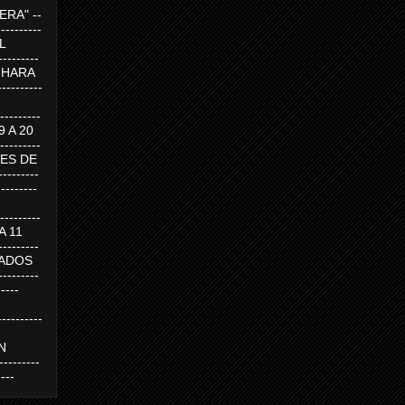
RA" --
----------
AL
---------
A HARA
---------
--------
19 A 20
--------
UEVES DE
-------
---------
---------
 A 11
--------
SABADOS
-------
-----
---------
N
-------
----