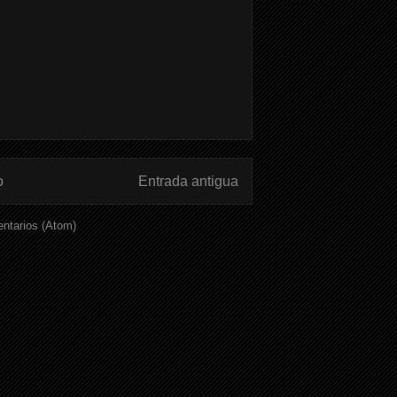
o
Entrada antigua
ntarios (Atom)