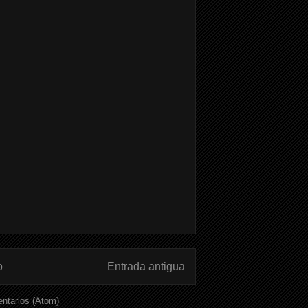
o
Entrada antigua
ntarios (Atom)