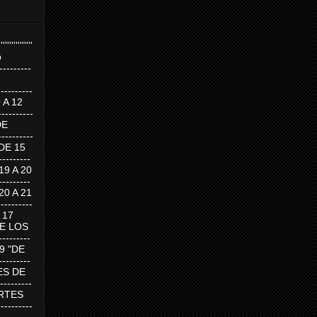
''''''''''''''''
p
---------
--------
0 A 12
---------
DE
---------
DE 15
-------
 19 A 20
-------
 20 A 21
--------
A 17
DE LOS
--------
19 "DE
-------
RTES DE
--------
 MARTES
--------