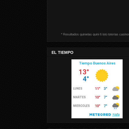
* Resultados quinielas quini 6 loto loterias casino
EL TIEMPO