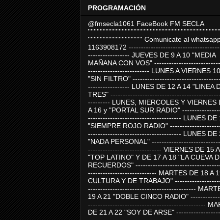
PROGRAMACIÓN
@fmsecla1061 FaceBook FM SECLA
'''''''''''''''''''''''''''''''''''''''''''''''''''''''''''''''''''''''''''''''''''''''''
''''''''''''''''''''''''''''''''''''' Comunicate al whatsap
1163908172 -------------------------------------
----------------- JUEVES DE 9 A 10 "MEDIA
MAÑANA CON VOS" ----------------------------
------------------------- LUNES A VIERNES 1
"SIN FILTRO" ------------------------------------
----------------- LUNES DE 12 A 14 "LINEA 
TRES" ---------------------------------------------
--------- LUNES, MIERCOLES Y VIERNES 
A 16 y "PORTAL SUR RADIO" -----------------
-------------------------------------- LUNES DE
"SIEMPRE ROJO RADIO" ----------------------
-------------------------------------- LUNES DE
"NADA PERSONAL" -----------------------------
------------------------------ VIERNES DE 15 
"TOP LATINO" Y DE 17 A 18 "LA CUEVA 
RECUERDOS" -----------------------------------
---------------------------- MARTES DE 18 A 
CULTURA Y DE TRABAJO" --------------------
-------------------------------------------- MA
19 A 21 "DOBLE CINCO RADIO" -------------
------------------------------------------------
DE 21 A 22 "SOY DE ARSE" -------------------