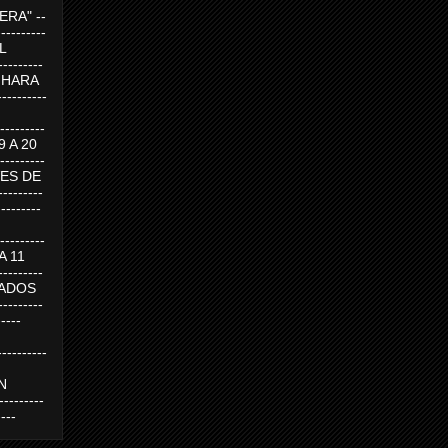
RA" --
----------
AL
---------
A HARA
---------
--------
19 A 20
--------
UEVES DE
-------
---------
---------
 A 11
--------
SABADOS
-------
-----
---------
N
-------
----