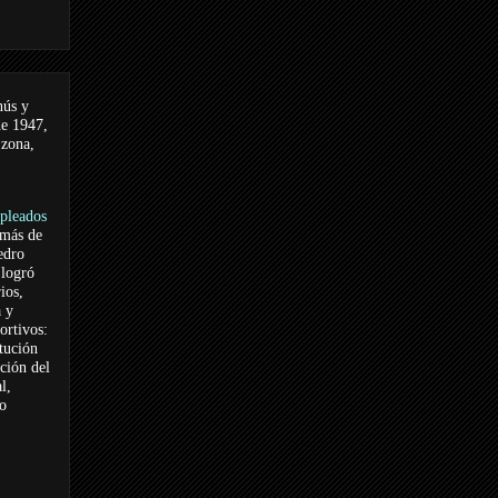
nús y
de 1947,
 zona,
pleados
 más de
edro
logró
ios,
a y
ortivos:
itución
ación del
l,
vo