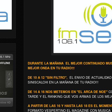
DURANTE LA MAÑANA EL MEJOR CONTINUADO MUSI
MEJOR ONDA EN TU RADIO!!!
DE 10 A 12 "SIN FILTRO",
EL ENVIO DE ACTUALIDA
SINISCALCHI EN LA MAÑANA DE TU RADIO!!!
DE 14 A 16 NOS METEMOS EN "EL ARCA DE NOE"
C
TARDE Y EL RANKING QUE VOS ARMAS DE LOS MEJ
A PARTIR DE LAS 16 Y HASTA LAS 18 ES EL MOME
FORMATO VESPERTINO EL MAGAZINE CON MUSICA 