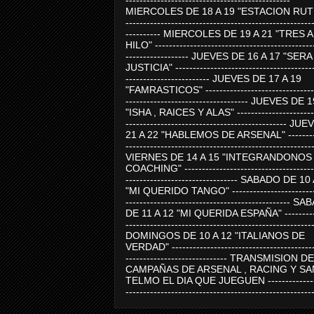
-----------------------------------------------
MIERCOLES DE 18 A 19 "ESTACION RUTE
-----------------------------------------------------
---------- MIERCOLES DE 19 A 21 "TRES 
HILO" ---------------------------------------------
------------------ JUEVES DE 16 A 17 "SER
JUSTICIA" ----------------------------------------
------------------------ JUEVES DE 17 A 19
"FAMRASTICOS" --------------------------------
----------------------------------- JUEVES DE 
"ISHA , RAICES Y ALAS" -----------------------
---------------------------------------------- J
21 A 22 "HABLEMOS DE ARSENAL" ---------
-----------------------------------------------------
VIERNES DE 14 A 15 "INTEGRANDONOS
COACHING" -------------------------------------
-------------------------------- SABADO DE 10
"MI QUERIDO TANGO" ------------------------
----------------------------------------------- 
DE 11 A 12 "MI QUERIDA ESPAÑA" ----------
-----------------------------------------------------
DOMINGOS DE 10 A 12 "ITALIANOS DE
VERDAD" -----------------------------------------
----------------------------- TRANSMISION DE
CAMPAÑAS DE ARSENAL , RACING Y SA
TELMO EL DIA QUE JUEGUEN ---------------
-----------------------------------------------------