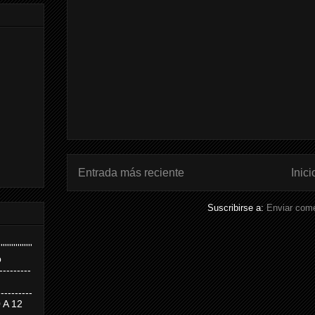
Entrada más reciente
Inici
Suscribirse a:
Enviar come
''''''''''''''''
p
---------
--------
0 A 12