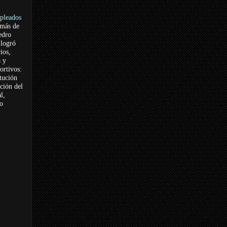
pleados
 más de
edro
logró
ios,
a y
ortivos:
itución
ación del
l,
vo