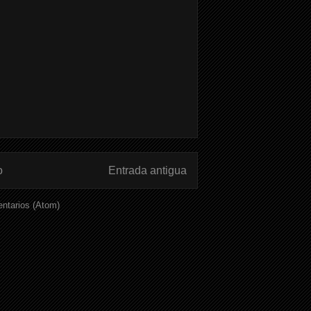
o
Entrada antigua
ntarios (Atom)