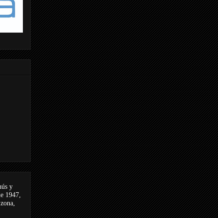
nús y
de 1947,
 zona,