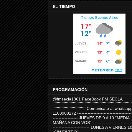
EL TIEMPO
PROGRAMACIÓN
@fmsecla1061 FaceBook FM SECLA
'''''''''''''''''''''''''''''''''''''''''''''''''''''''''''''''''''''''''''''''''''''''''
''''''''''''''''''''''''''''''''''''' Comunicate al whatsap
1163908172 -------------------------------------
----------------- JUEVES DE 9 A 10 "MEDIA
MAÑANA CON VOS" ----------------------------
------------------------- LUNES A VIERNES 1