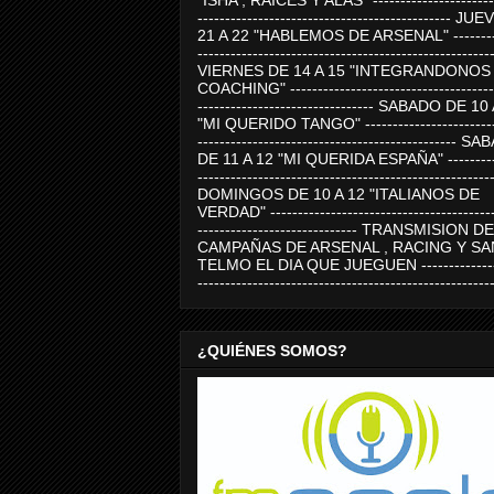
"ISHA , RAICES Y ALAS" -----------------------
---------------------------------------------- J
21 A 22 "HABLEMOS DE ARSENAL" ---------
-----------------------------------------------------
VIERNES DE 14 A 15 "INTEGRANDONOS
COACHING" -------------------------------------
-------------------------------- SABADO DE 10
"MI QUERIDO TANGO" ------------------------
----------------------------------------------- 
DE 11 A 12 "MI QUERIDA ESPAÑA" ----------
-----------------------------------------------------
DOMINGOS DE 10 A 12 "ITALIANOS DE
VERDAD" -----------------------------------------
----------------------------- TRANSMISION DE
CAMPAÑAS DE ARSENAL , RACING Y SA
TELMO EL DIA QUE JUEGUEN ---------------
-----------------------------------------------------
¿QUIÉNES SOMOS?