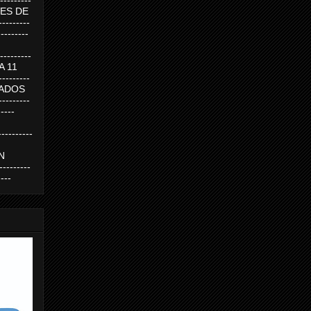
--------
UEVES DE
-------
---------
---------
 A 11
--------
SABADOS
-------
-----
---------
N
-------
----