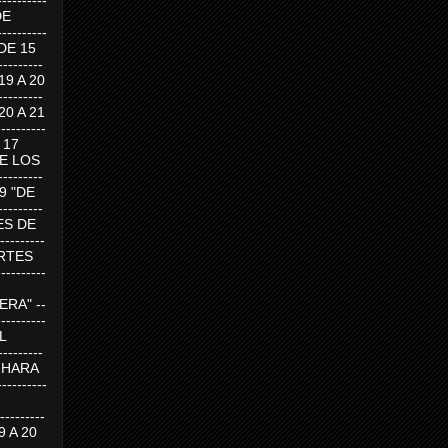
---------
DE
---------
DE 15
-------
 19 A 20
-------
 20 A 21
--------
A 17
DE LOS
--------
19 "DE
-------
RTES DE
--------
 MARTES
--------
RA" --
----------
AL
---------
A HARA
---------
--------
19 A 20