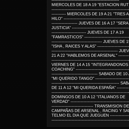
-----------------------------------------------
MIERCOLES DE 18 A 19 "ESTACION RUTE
-----------------------------------------------------
---------- MIERCOLES DE 19 A 21 "TRES 
HILO" ---------------------------------------------
------------------ JUEVES DE 16 A 17 "SER
JUSTICIA" ----------------------------------------
------------------------ JUEVES DE 17 A 19
"FAMRASTICOS" --------------------------------
----------------------------------- JUEVES DE 
"ISHA , RAICES Y ALAS" -----------------------
---------------------------------------------- J
21 A 22 "HABLEMOS DE ARSENAL" ---------
-----------------------------------------------------
VIERNES DE 14 A 15 "INTEGRANDONOS
COACHING" -------------------------------------
-------------------------------- SABADO DE 10
"MI QUERIDO TANGO" ------------------------
----------------------------------------------- 
DE 11 A 12 "MI QUERIDA ESPAÑA" ----------
-----------------------------------------------------
DOMINGOS DE 10 A 12 "ITALIANOS DE
VERDAD" -----------------------------------------
----------------------------- TRANSMISION DE
CAMPAÑAS DE ARSENAL , RACING Y SA
TELMO EL DIA QUE JUEGUEN ---------------
-----------------------------------------------------