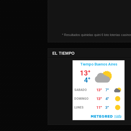
* Resultados quinielas quini 6 loto loterias casino
EL TIEMPO