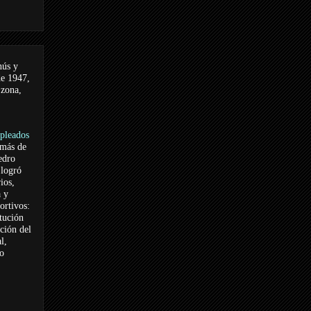
nús y
de 1947,
 zona,
pleados
 más de
edro
logró
ios,
a y
ortivos:
itución
ación del
l,
vo