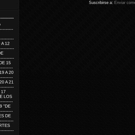
Suscribirse a:
Enviar come
''''''''''''''''
p
---------
--------
0 A 12
---------
DE
---------
DE 15
-------
 19 A 20
-------
 20 A 21
--------
A 17
DE LOS
--------
19 "DE
-------
RTES DE
--------
 MARTES
--------