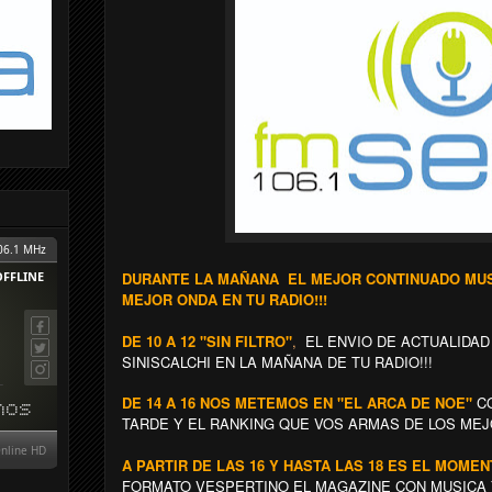
DURANTE LA MAÑANA EL MEJOR CONTINUADO MUSI
MEJOR ONDA EN TU RADIO!!!
DE 10 A 12 "SIN FILTRO"
,
EL ENVIO DE ACTUALIDAD
SINISCALCHI EN LA MAÑANA DE TU RADIO!!!
DE 14 A 16 NOS METEMOS EN "EL ARCA DE NOE"
C
TARDE Y EL RANKING QUE VOS ARMAS DE LOS MEJ
A PARTIR DE LAS 16 Y HASTA LAS 18 ES EL MOME
FORMATO VESPERTINO EL MAGAZINE CON MUSICA 