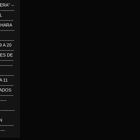
RA" --
----------
AL
---------
A HARA
---------
--------
19 A 20
--------
UEVES DE
-------
---------
---------
 A 11
--------
SABADOS
-------
-----
---------
N
-------
----