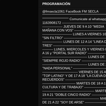
PROGRAMACIÓN
@fmsecla1061 FaceBook FM SECLA
'''''''''''''''''''''''''''''''''''''''''''''''''''''''''''''''''''''''''''''''''''''''''
''''''''''''''''''''''''''''''''''''' Comunicate al whatsap
1163908172 -------------------------------------
----------------- JUEVES DE 9 A 10 "MEDIA
MAÑANA CON VOS" ----------------------------
------------------------- LUNES A VIERNES 1
"SIN FILTRO" ------------------------------------
----------------- LUNES DE 12 A 14 "LINEA 
TRES" ---------------------------------------------
--------- LUNES, MIERCOLES Y VIERNES 
A 16 y "PORTAL SUR RADIO" -----------------
-------------------------------------- LUNES DE
"SIEMPRE ROJO RADIO" ----------------------
-------------------------------------- LUNES DE
"NADA PERSONAL" -----------------------------
------------------------------ VIERNES DE 15 
"TOP LATINO" Y DE 17 A 18 "LA CUEVA 
RECUERDOS" -----------------------------------
---------------------------- MARTES DE 18 A 
CULTURA Y DE TRABAJO" --------------------
-------------------------------------------- MA
19 A 21 "DOBLE CINCO RADIO" -------------
------------------------------------------------
DE 21 A 22 "SOY DE ARSE" -------------------