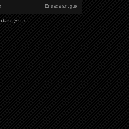
o
Entrada antigua
ntarios (Atom)