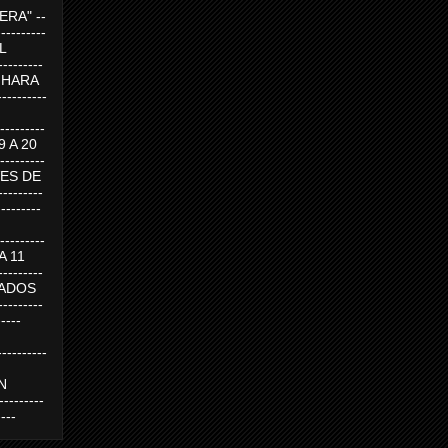
RA" --
----------
AL
---------
A HARA
---------
--------
19 A 20
--------
UEVES DE
-------
---------
---------
 A 11
--------
SABADOS
-------
-----
---------
N
-------
----