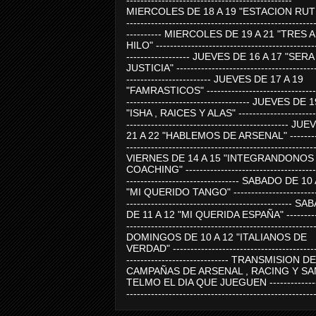
-----------------------------------------------
MIERCOLES DE 18 A 19 "ESTACION RUTE
-----------------------------------------------------
---------- MIERCOLES DE 19 A 21 "TRES 
HILO" ---------------------------------------------
------------------ JUEVES DE 16 A 17 "SER
JUSTICIA" ----------------------------------------
------------------------ JUEVES DE 17 A 19
"FAMRASTICOS" --------------------------------
----------------------------------- JUEVES DE 
"ISHA , RAICES Y ALAS" -----------------------
---------------------------------------------- J
21 A 22 "HABLEMOS DE ARSENAL" ---------
-----------------------------------------------------
VIERNES DE 14 A 15 "INTEGRANDONOS
COACHING" -------------------------------------
-------------------------------- SABADO DE 10
"MI QUERIDO TANGO" ------------------------
----------------------------------------------- 
DE 11 A 12 "MI QUERIDA ESPAÑA" ----------
-----------------------------------------------------
DOMINGOS DE 10 A 12 "ITALIANOS DE
VERDAD" -----------------------------------------
----------------------------- TRANSMISION DE
CAMPAÑAS DE ARSENAL , RACING Y SA
TELMO EL DIA QUE JUEGUEN ---------------
-----------------------------------------------------