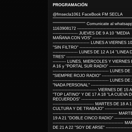
PROGRAMACIÓN
@fmsecla1061 FaceBook FM SECLA
'''''''''''''''''''''''''''''''''''''''''''''''''''''''''''''''''''''''''''''''''''''''''
''''''''''''''''''''''''''''''''''''' Comunicate al whatsap
1163908172 -------------------------------------
----------------- JUEVES DE 9 A 10 "MEDIA
MAÑANA CON VOS" ----------------------------
------------------------- LUNES A VIERNES 1
"SIN FILTRO" ------------------------------------
----------------- LUNES DE 12 A 14 "LINEA 
TRES" ---------------------------------------------
--------- LUNES, MIERCOLES Y VIERNES 
A 16 y "PORTAL SUR RADIO" -----------------
-------------------------------------- LUNES DE
"SIEMPRE ROJO RADIO" ----------------------
-------------------------------------- LUNES DE
"NADA PERSONAL" -----------------------------
------------------------------ VIERNES DE 15 
"TOP LATINO" Y DE 17 A 18 "LA CUEVA 
RECUERDOS" -----------------------------------
---------------------------- MARTES DE 18 A 
CULTURA Y DE TRABAJO" --------------------
-------------------------------------------- MA
19 A 21 "DOBLE CINCO RADIO" -------------
------------------------------------------------
DE 21 A 22 "SOY DE ARSE" -------------------