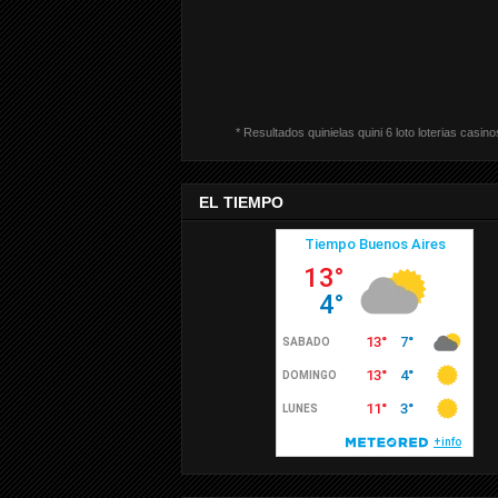
* Resultados quinielas quini 6 loto loterias casino
EL TIEMPO