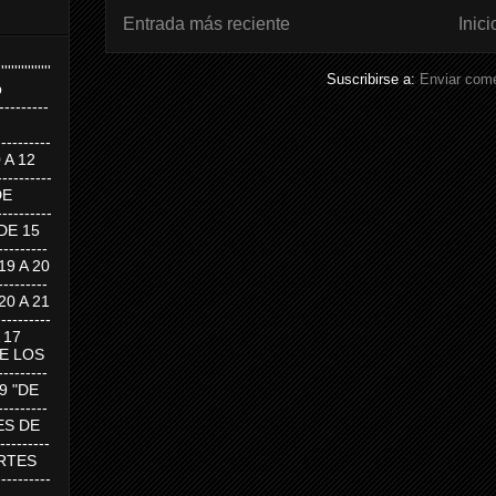
Entrada más reciente
Inici
''''''''''''''''
Suscribirse a:
Enviar come
p
---------
--------
0 A 12
---------
DE
---------
DE 15
-------
 19 A 20
-------
 20 A 21
--------
A 17
DE LOS
--------
19 "DE
-------
RTES DE
--------
 MARTES
--------