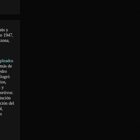
nús y
de 1947,
 zona,
pleados
 más de
edro
logró
ios,
a y
ortivos:
itución
ación del
l,
vo