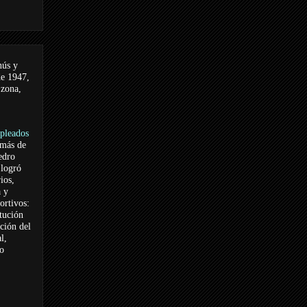
nús y
de 1947,
 zona,
pleados
 más de
edro
logró
ios,
a y
ortivos:
itución
ación del
l,
vo