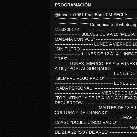
PROGRAMACIÓN
@fmsecla1061 FaceBook FM SECLA
'''''''''''''''''''''''''''''''''''''''''''''''''''''''''''''''''''''''''''''''''''''''''
''''''''''''''''''''''''''''''''''''' Comunicate al whatsap
1163908172 -------------------------------------
----------------- JUEVES DE 9 A 10 "MEDIA
MAÑANA CON VOS" ----------------------------
------------------------- LUNES A VIERNES 1
"SIN FILTRO" ------------------------------------
----------------- LUNES DE 12 A 14 "LINEA 
TRES" ---------------------------------------------
--------- LUNES, MIERCOLES Y VIERNES 
A 16 y "PORTAL SUR RADIO" -----------------
-------------------------------------- LUNES DE
"SIEMPRE ROJO RADIO" ----------------------
-------------------------------------- LUNES DE
"NADA PERSONAL" -----------------------------
------------------------------ VIERNES DE 15 
"TOP LATINO" Y DE 17 A 18 "LA CUEVA 
RECUERDOS" -----------------------------------
---------------------------- MARTES DE 18 A 
CULTURA Y DE TRABAJO" --------------------
-------------------------------------------- MA
19 A 21 "DOBLE CINCO RADIO" -------------
------------------------------------------------
DE 21 A 22 "SOY DE ARSE" -------------------