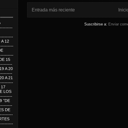
Entrada más reciente
Inici
''''''''''''''''
p
Suscribirse a:
Enviar come
---------
--------
0 A 12
---------
DE
---------
DE 15
-------
 19 A 20
-------
 20 A 21
--------
A 17
DE LOS
--------
19 "DE
-------
RTES DE
--------
 MARTES
--------