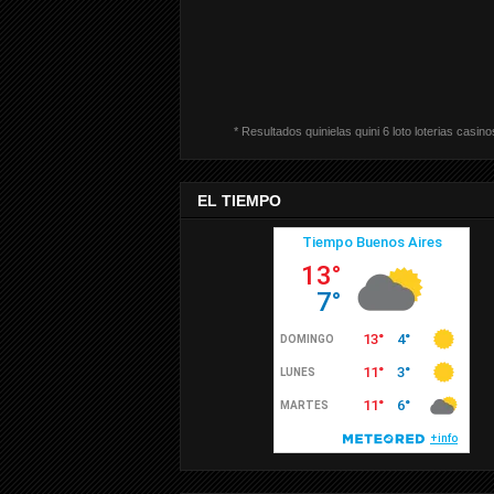
* Resultados quinielas quini 6 loto loterias casino
EL TIEMPO