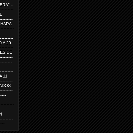
RA" --
----------
AL
---------
A HARA
---------
--------
19 A 20
--------
UEVES DE
-------
---------
---------
 A 11
--------
SABADOS
-------
-----
---------
N
-------
----