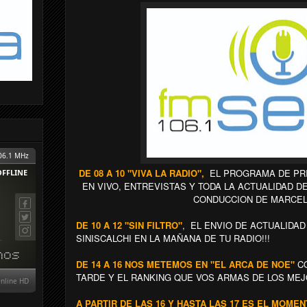
DE 08 A 10 "VIVA LA RADIO",
EL PROGRAMA DE PRI
EN VIVO, ENTREVISTAS Y TODA LA ACTUALIDAD 
CONDUCCION DE MARCEL
DE 10 A 12 "SIN FILTRO"
, EL ENVIO DE ACTUALIDA
SINISCALCHI EN LA MAÑANA DE TU RADIO!!!
DE 14 A 16 NOS METEMOS EN "EL ARCA DE NOE"
CO
TARDE Y EL RANKING QUE VOS ARMAS DE LOS MEJ
A PARTIR DE LAS 16 Y HASTA LAS 17 ES EL MOME