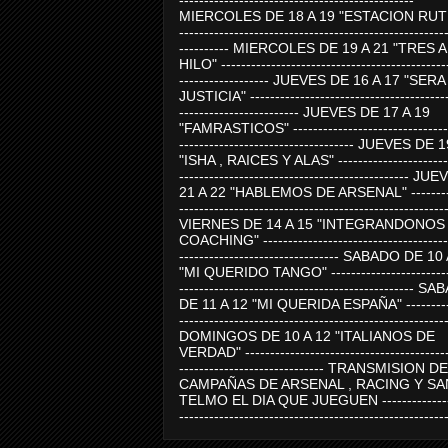
-----------------------------------------------
MIERCOLES DE 18 A 19 "ESTACION RUTE
-----------------------------------------------------
---------- MIERCOLES DE 19 A 21 "TRES 
HILO" ---------------------------------------------
------------------ JUEVES DE 16 A 17 "SER
JUSTICIA" ----------------------------------------
------------------------ JUEVES DE 17 A 19
"FAMRASTICOS" --------------------------------
----------------------------------- JUEVES DE 
"ISHA , RAICES Y ALAS" -----------------------
---------------------------------------------- J
21 A 22 "HABLEMOS DE ARSENAL" ---------
-----------------------------------------------------
VIERNES DE 14 A 15 "INTEGRANDONOS
COACHING" -------------------------------------
-------------------------------- SABADO DE 10
"MI QUERIDO TANGO" ------------------------
----------------------------------------------- 
DE 11 A 12 "MI QUERIDA ESPAÑA" ----------
-----------------------------------------------------
DOMINGOS DE 10 A 12 "ITALIANOS DE
VERDAD" -----------------------------------------
----------------------------- TRANSMISION DE
CAMPAÑAS DE ARSENAL , RACING Y SA
TELMO EL DIA QUE JUEGUEN ---------------
-----------------------------------------------------