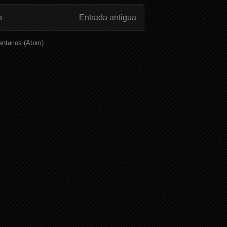
o
Entrada antigua
ntarios (Atom)