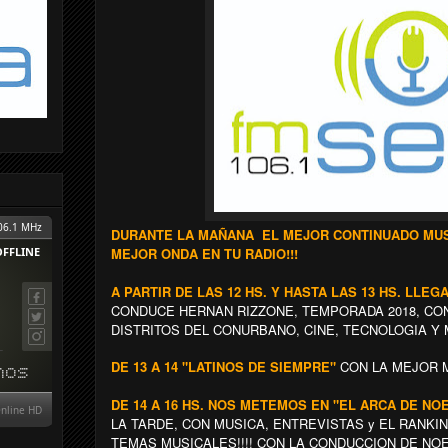
DURANTE LA MAÑANA EL MEJOR CONTINUADO MUSI
MEJOR ONDA EN TU RADIO!!!
A PARTIR DE LAS 12 HS. Y HASTA LAS 13 HS. LLE
CONDUCE HERNAN RIZZONE, TEMPORADA 2018, CON
DISTRITOS DEL CONURBANO, CINE, TECNOLOGIA Y M
DE 13 A 14 "LATINOS DE SIEMPRE"
CON LA MEJOR M
DE 14 A 16 HS. NOS METEMOS EN "EL ARCA DE NO
LA TARDE, CON MUSICA, ENTREVISTAS y EL RANK
TEMAS MUSICALES!!!! CON LA CONDUCCION DE NOE 