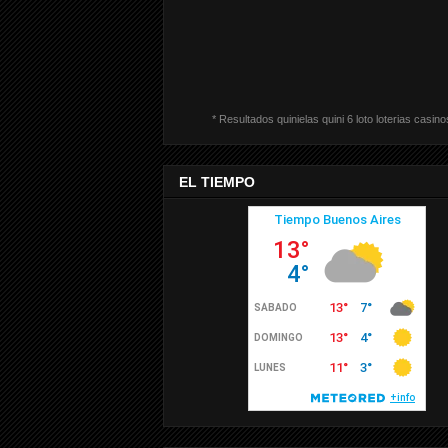
* Resultados quinielas quini 6 loto loterias casino
EL TIEMPO