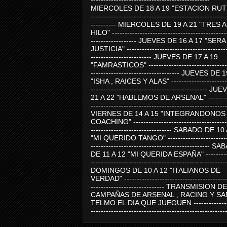
-----------------------------------------------
MIERCOLES DE 18 A 19 "ESTACION RUTE
-----------------------------------------------------
---------- MIERCOLES DE 19 A 21 "TRES 
HILO" ---------------------------------------------
------------------ JUEVES DE 16 A 17 "SER
JUSTICIA" ----------------------------------------
------------------------ JUEVES DE 17 A 19
"FAMRASTICOS" --------------------------------
----------------------------------- JUEVES DE 
"ISHA , RAICES Y ALAS" -----------------------
---------------------------------------------- J
21 A 22 "HABLEMOS DE ARSENAL" ---------
-----------------------------------------------------
VIERNES DE 14 A 15 "INTEGRANDONOS
COACHING" -------------------------------------
-------------------------------- SABADO DE 10
"MI QUERIDO TANGO" ------------------------
----------------------------------------------- 
DE 11 A 12 "MI QUERIDA ESPAÑA" ----------
-----------------------------------------------------
DOMINGOS DE 10 A 12 "ITALIANOS DE
VERDAD" -----------------------------------------
----------------------------- TRANSMISION DE
CAMPAÑAS DE ARSENAL , RACING Y SA
TELMO EL DIA QUE JUEGUEN ---------------
-----------------------------------------------------