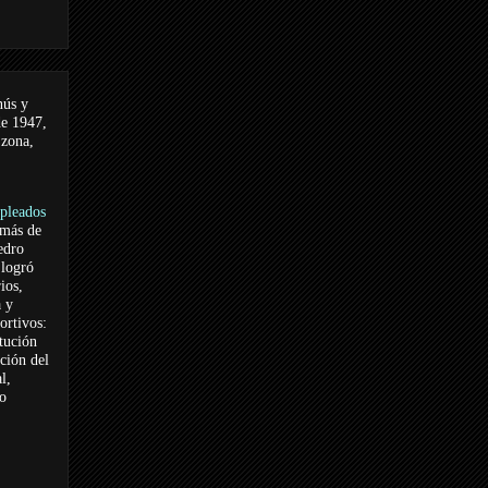
nús y
de 1947,
 zona,
pleados
 más de
edro
logró
ios,
a y
ortivos:
itución
ación del
l,
vo