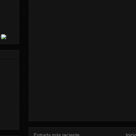
s
Entrada más reciente
Inici