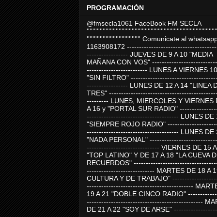
PROGRAMACIÓN
@fmsecla1061 FaceBook FM SECLA
'''''''''''''''''''''''''''''''''''''''''''''''''''''''''''''''''''''''''''''''''''''''''
''''''''''''''''''''''''''''''''''''' Comunicate al whatsap
1163908172 -------------------------------------
----------------- JUEVES DE 9 A 10 "MEDIA
MAÑANA CON VOS" ----------------------------
------------------------- LUNES A VIERNES 1
"SIN FILTRO" ------------------------------------
----------------- LUNES DE 12 A 14 "LINEA 
TRES" ---------------------------------------------
--------- LUNES, MIERCOLES Y VIERNES 
A 16 y "PORTAL SUR RADIO" -----------------
-------------------------------------- LUNES DE
"SIEMPRE ROJO RADIO" ----------------------
-------------------------------------- LUNES DE
"NADA PERSONAL" -----------------------------
------------------------------ VIERNES DE 15 
"TOP LATINO" Y DE 17 A 18 "LA CUEVA 
RECUERDOS" -----------------------------------
---------------------------- MARTES DE 18 A 
CULTURA Y DE TRABAJO" --------------------
-------------------------------------------- MA
19 A 21 "DOBLE CINCO RADIO" -------------
------------------------------------------------
DE 21 A 22 "SOY DE ARSE" -------------------