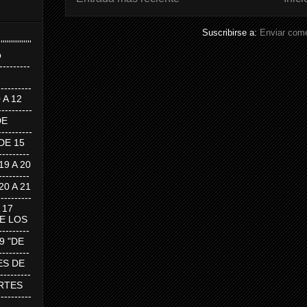
Suscribirse a:
Enviar come
''''''''''''''''
p
---------
--------
0 A 12
---------
DE
---------
DE 15
-------
 19 A 20
-------
 20 A 21
--------
A 17
DE LOS
--------
19 "DE
-------
RTES DE
--------
 MARTES
--------