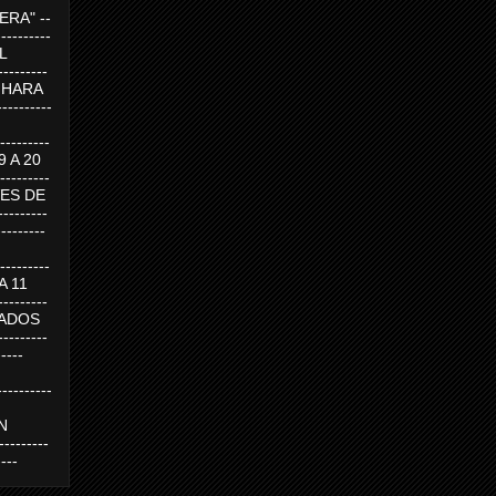
RA" --
----------
AL
---------
A HARA
---------
--------
19 A 20
--------
UEVES DE
-------
---------
---------
 A 11
--------
SABADOS
-------
-----
---------
N
-------
----