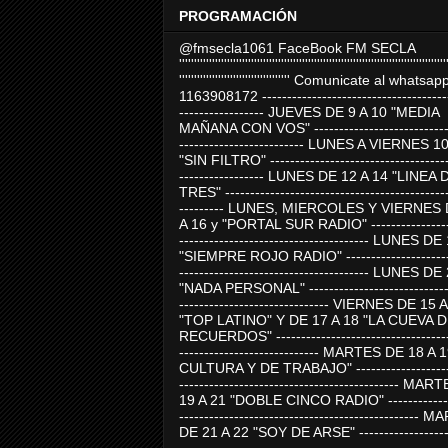
PROGRAMACIÓN
@fmsecla1061 FaceBook FM SECLA
'''''''''''''''''''''''''''''''''''''''''''''''''''''''''''''''''''''''''''''''''''''''''
''''''''''''''''''''''''''''''''''''' Comunicate al whatsap
1163908172 -------------------------------------
----------------- JUEVES DE 9 A 10 "MEDIA
MAÑANA CON VOS" ----------------------------
------------------------- LUNES A VIERNES 1
"SIN FILTRO" ------------------------------------
----------------- LUNES DE 12 A 14 "LINEA 
TRES" ---------------------------------------------
--------- LUNES, MIERCOLES Y VIERNES 
A 16 y "PORTAL SUR RADIO" -----------------
-------------------------------------- LUNES DE
"SIEMPRE ROJO RADIO" ----------------------
-------------------------------------- LUNES DE
"NADA PERSONAL" -----------------------------
------------------------------ VIERNES DE 15 
"TOP LATINO" Y DE 17 A 18 "LA CUEVA 
RECUERDOS" -----------------------------------
---------------------------- MARTES DE 18 A 
CULTURA Y DE TRABAJO" --------------------
-------------------------------------------- MA
19 A 21 "DOBLE CINCO RADIO" -------------
------------------------------------------------
DE 21 A 22 "SOY DE ARSE" -------------------