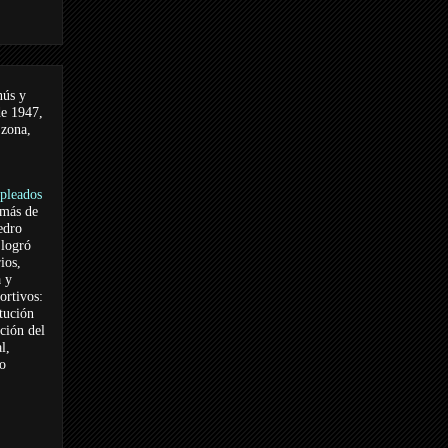
nús y
de 1947,
 zona,
pleados
 más de
edro
logró
ios,
a y
ortivos:
itución
ación del
l,
vo