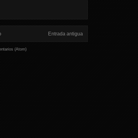
o
Entrada antigua
ntarios (Atom)