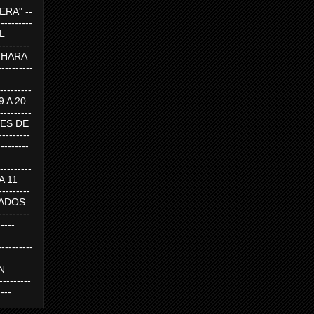
RA" --
----------
AL
---------
A HARA
---------
--------
19 A 20
--------
UEVES DE
-------
---------
---------
 A 11
--------
SABADOS
-------
-----
---------
N
-------
----