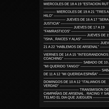
-----------------------------------------------
MIERCOLES DE 18 A 19 "ESTACION RUTE
-----------------------------------------------------
---------- MIERCOLES DE 19 A 21 "TRES 
HILO" ---------------------------------------------
------------------ JUEVES DE 16 A 17 "SER
JUSTICIA" ----------------------------------------
------------------------ JUEVES DE 17 A 19
"FAMRASTICOS" --------------------------------
----------------------------------- JUEVES DE 
"ISHA , RAICES Y ALAS" -----------------------
---------------------------------------------- J
21 A 22 "HABLEMOS DE ARSENAL" ---------
-----------------------------------------------------
VIERNES DE 14 A 15 "INTEGRANDONOS
COACHING" -------------------------------------
-------------------------------- SABADO DE 10
"MI QUERIDO TANGO" ------------------------
----------------------------------------------- 
DE 11 A 12 "MI QUERIDA ESPAÑA" ----------
-----------------------------------------------------
DOMINGOS DE 10 A 12 "ITALIANOS DE
VERDAD" -----------------------------------------
----------------------------- TRANSMISION DE
CAMPAÑAS DE ARSENAL , RACING Y SA
TELMO EL DIA QUE JUEGUEN ---------------
-----------------------------------------------------