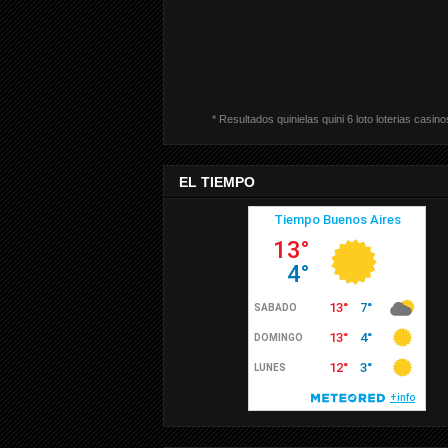
* Resultados quinielas quini 6 loto loterias casino
EL TIEMPO