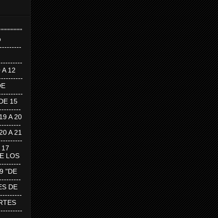
''''''''''''''''
p
---------
--------
0 A 12
---------
DE
---------
DE 15
-------
 19 A 20
-------
 20 A 21
--------
A 17
DE LOS
--------
19 "DE
-------
RTES DE
--------
 MARTES
--------