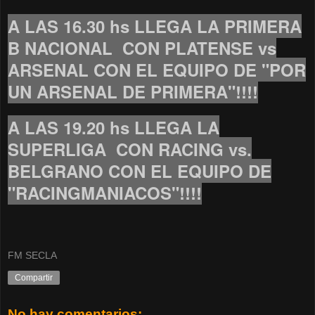
A LAS 16.30 hs LLEGA LA PRIMERA
B NACIONAL CON PLATENSE vs
ARSENAL CON EL EQUIPO DE "POR
UN ARSENAL DE PRIMERA"!!!!
A LAS 19.20 hs LLEGA LA
SUPERLIGA CON RACING vs.
BELGRANO CON EL EQUIPO DE
"RACINGMANIACOS"!!!!
FM SECLA
Compartir
No hay comentarios: