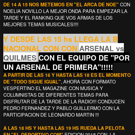
DE 14 A 15 NOS METEMOS EN "EL ARCA DE NOE"
CON
NOELIA NOVILLO LA MEJOR ONDA PARA EMPEZAR LA
TARDE Y EL RANKING QUE VOS ARMAS DE LOS
MEJORES TEMAS MUSICALES!!!!
Y DESDE LAS 15 hs LLEGA LA B
NACIONAL CON CON
ARSENAL vs
QUILMES
CON EL EQUIPO DE "POR
UN ARSENAL DE PRIMERA"!!!
!!
A PARTIR DE LAS 16 Y HASTA LAS 18 ES EL MOMENTO
DE "TODO SIGUE IGUAL"
, AHORA CON FORMATO
VESPERTINO EL MAGAZINE CON MUSICA Y
COLUMNISTAS DE DIFERENTES TEMAS PARA
DISFRUTAR DE LA TARDE DE LA RADIO!!! CONDUCEN
PEDRO FERNANDEZ Y PABLO GUILLERMO CON LA
PARTICIPACION DE LEONARDO MARTIN !!!
A LAS 18 HS Y HASTA LAS 19 HS RUEDA LA PELOTA
EN "EL DEPORTIVO.COM"
EDICION 2018 CON LA