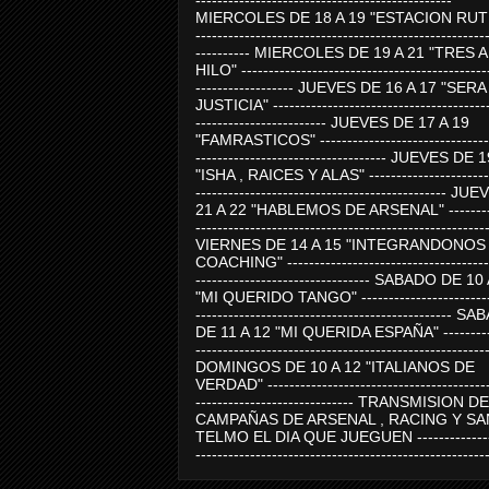
-----------------------------------------------
MIERCOLES DE 18 A 19 "ESTACION RUTE
-----------------------------------------------------
---------- MIERCOLES DE 19 A 21 "TRES 
HILO" ---------------------------------------------
------------------ JUEVES DE 16 A 17 "SER
JUSTICIA" ----------------------------------------
------------------------ JUEVES DE 17 A 19
"FAMRASTICOS" --------------------------------
----------------------------------- JUEVES DE 
"ISHA , RAICES Y ALAS" -----------------------
---------------------------------------------- J
21 A 22 "HABLEMOS DE ARSENAL" ---------
-----------------------------------------------------
VIERNES DE 14 A 15 "INTEGRANDONOS
COACHING" -------------------------------------
-------------------------------- SABADO DE 10
"MI QUERIDO TANGO" ------------------------
----------------------------------------------- 
DE 11 A 12 "MI QUERIDA ESPAÑA" ----------
-----------------------------------------------------
DOMINGOS DE 10 A 12 "ITALIANOS DE
VERDAD" -----------------------------------------
----------------------------- TRANSMISION DE
CAMPAÑAS DE ARSENAL , RACING Y SA
TELMO EL DIA QUE JUEGUEN ---------------
-----------------------------------------------------