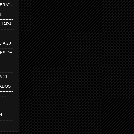
RA" --
----------
AL
---------
A HARA
---------
--------
19 A 20
--------
UEVES DE
-------
---------
---------
 A 11
--------
SABADOS
-------
-----
---------
N
-------
----