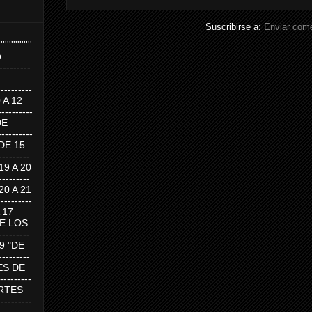
Suscribirse a:
Enviar come
''''''''''''''''
p
---------
--------
0 A 12
---------
DE
---------
DE 15
-------
 19 A 20
-------
 20 A 21
--------
A 17
DE LOS
--------
19 "DE
-------
RTES DE
--------
 MARTES
--------