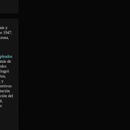
nús y
de 1947,
 zona,
pleados
 más de
edro
logró
ios,
a y
ortivos:
itución
ación del
l,
vo