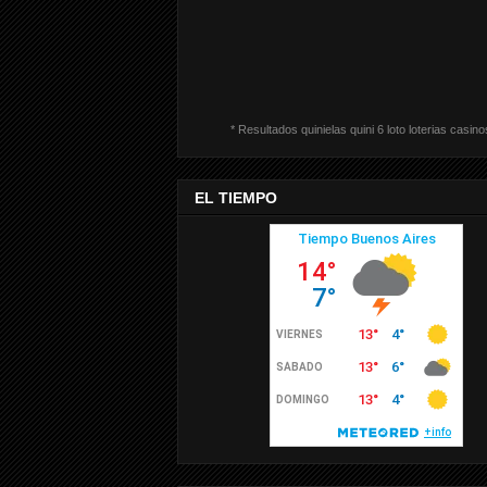
* Resultados quinielas quini 6 loto loterias casino
EL TIEMPO