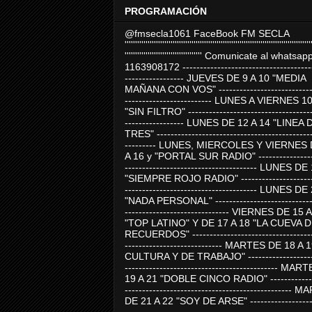
PROGRAMACIÓN
@fmsecla1061 FaceBook FM SECLA
'''''''''''''''''''''''''''''''''''''''''''''''''''''''''''''''''''''''''''''''''''''''''
''''''''''''''''''''''''''''''''''''' Comunicate al whatsap
1163908172 -------------------------------------
----------------- JUEVES DE 9 A 10 "MEDIA
MAÑANA CON VOS" ----------------------------
------------------------- LUNES A VIERNES 1
"SIN FILTRO" ------------------------------------
----------------- LUNES DE 12 A 14 "LINEA 
TRES" ---------------------------------------------
--------- LUNES, MIERCOLES Y VIERNES 
A 16 y "PORTAL SUR RADIO" -----------------
-------------------------------------- LUNES DE
"SIEMPRE ROJO RADIO" ----------------------
-------------------------------------- LUNES DE
"NADA PERSONAL" -----------------------------
------------------------------ VIERNES DE 15 
"TOP LATINO" Y DE 17 A 18 "LA CUEVA 
RECUERDOS" -----------------------------------
---------------------------- MARTES DE 18 A 
CULTURA Y DE TRABAJO" --------------------
-------------------------------------------- MA
19 A 21 "DOBLE CINCO RADIO" -------------
------------------------------------------------
DE 21 A 22 "SOY DE ARSE" -------------------