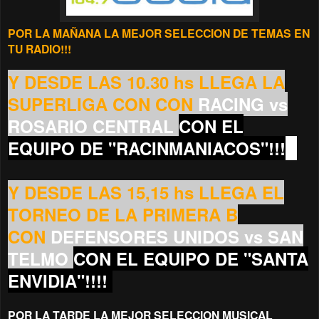
POR LA MAÑANA LA MEJOR SELECCION DE TEMAS EN
TU RADIO!!!
Y DESDE LAS 10.30 hs LLEGA LA
SUPERLIGA CON CON
RACING vs
ROSARIO CENTRAL
CON EL
EQUIPO DE "RACINMANIACOS"!!!
!!
Y DESDE LAS 15,15 hs
LLEGA EL
TORNEO DE LA PRIMERA B
CON
DEFENSORES UNIDOS vs SAN
TELMO
CON EL EQUIPO DE "SANTA
ENVIDIA"!!!
!
POR LA TARDE LA MEJOR SELECCION MUSICAL