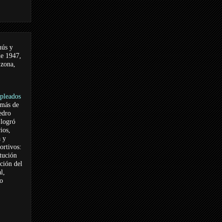
nús y
de 1947,
 zona,
pleados
 más de
edro
logró
ios,
a y
ortivos:
itución
ación del
l,
vo