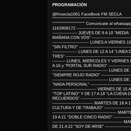
PROGRAMACIÓN
@fmsecla1061 FaceBook FM SECLA
'''''''''''''''''''''''''''''''''''''''''''''''''''''''''''''''''''''''''''''''''''''''''
''''''''''''''''''''''''''''''''''''' Comunicate al whatsap
1163908172 -------------------------------------
----------------- JUEVES DE 9 A 10 "MEDIA
MAÑANA CON VOS" ----------------------------
------------------------- LUNES A VIERNES 1
"SIN FILTRO" ------------------------------------
----------------- LUNES DE 12 A 14 "LINEA 
TRES" ---------------------------------------------
--------- LUNES, MIERCOLES Y VIERNES 
A 16 y "PORTAL SUR RADIO" -----------------
-------------------------------------- LUNES DE
"SIEMPRE ROJO RADIO" ----------------------
-------------------------------------- LUNES DE
"NADA PERSONAL" -----------------------------
------------------------------ VIERNES DE 15 
"TOP LATINO" Y DE 17 A 18 "LA CUEVA 
RECUERDOS" -----------------------------------
---------------------------- MARTES DE 18 A 
CULTURA Y DE TRABAJO" --------------------
-------------------------------------------- MA
19 A 21 "DOBLE CINCO RADIO" -------------
------------------------------------------------
DE 21 A 22 "SOY DE ARSE" -------------------