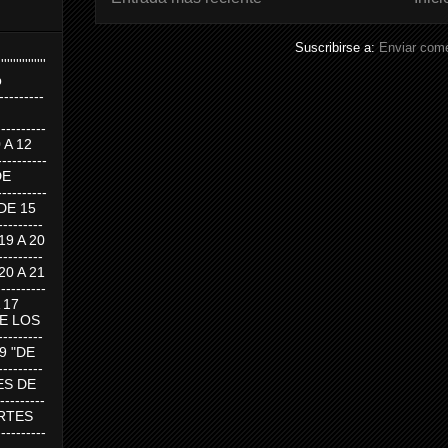
Suscribirse a:
Enviar come
''''''''''''''''
p
---------
--------
0 A 12
---------
DE
---------
DE 15
-------
 19 A 20
-------
 20 A 21
--------
A 17
DE LOS
--------
19 "DE
-------
RTES DE
--------
 MARTES
--------