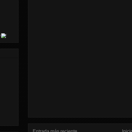
s
Entrada más reciente
Inici