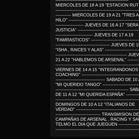
-----------------------------------------------
MIERCOLES DE 18 A 19 "ESTACION RUTE
-----------------------------------------------------
---------- MIERCOLES DE 19 A 21 "TRES 
HILO" ---------------------------------------------
------------------ JUEVES DE 16 A 17 "SER
JUSTICIA" ----------------------------------------
------------------------ JUEVES DE 17 A 19
"FAMRASTICOS" --------------------------------
----------------------------------- JUEVES DE 
"ISHA , RAICES Y ALAS" -----------------------
---------------------------------------------- J
21 A 22 "HABLEMOS DE ARSENAL" ---------
-----------------------------------------------------
VIERNES DE 14 A 15 "INTEGRANDONOS
COACHING" -------------------------------------
-------------------------------- SABADO DE 10
"MI QUERIDO TANGO" ------------------------
----------------------------------------------- 
DE 11 A 12 "MI QUERIDA ESPAÑA" ----------
-----------------------------------------------------
DOMINGOS DE 10 A 12 "ITALIANOS DE
VERDAD" -----------------------------------------
----------------------------- TRANSMISION DE
CAMPAÑAS DE ARSENAL , RACING Y SA
TELMO EL DIA QUE JUEGUEN ---------------
-----------------------------------------------------