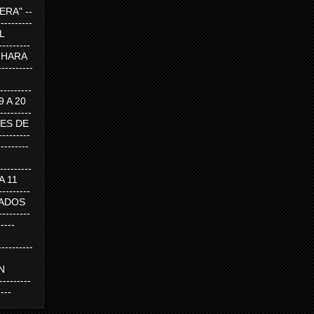
RA" --
----------
AL
---------
A HARA
---------
--------
19 A 20
--------
UEVES DE
-------
---------
---------
 A 11
--------
SABADOS
-------
-----
---------
N
-------
----