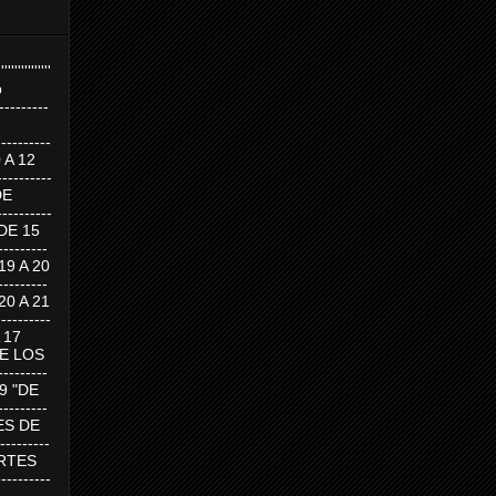
''''''''''''''''
p
---------
--------
0 A 12
---------
DE
---------
DE 15
-------
 19 A 20
-------
 20 A 21
--------
A 17
DE LOS
--------
19 "DE
-------
RTES DE
--------
 MARTES
--------