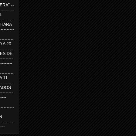
RA" --
----------
AL
---------
A HARA
---------
--------
19 A 20
--------
UEVES DE
-------
---------
---------
 A 11
--------
SABADOS
-------
-----
---------
N
-------
----