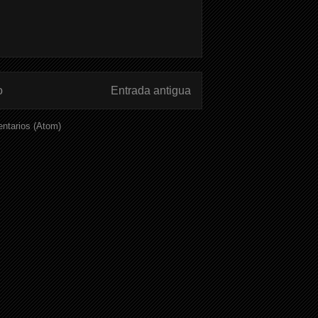
o
Entrada antigua
ntarios (Atom)