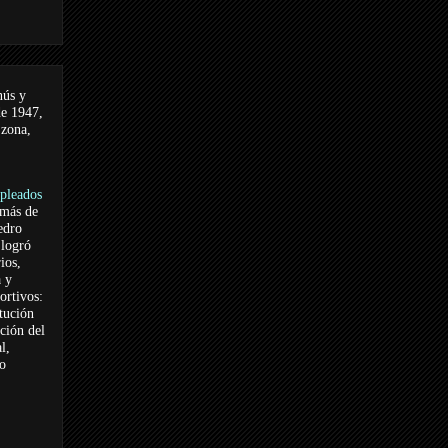
nús y
de 1947,
 zona,
pleados
 más de
edro
logró
ios,
a y
ortivos:
itución
ación del
l,
vo