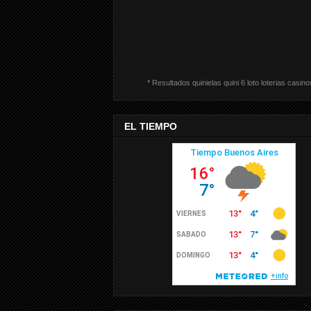
* Resultados quinielas quini 6 loto loterias casino
EL TIEMPO