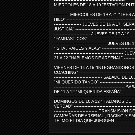
-----------------------------------------------
MIERCOLES DE 18 A 19 "ESTACION RUTE
-----------------------------------------------------
---------- MIERCOLES DE 19 A 21 "TRES 
HILO" ---------------------------------------------
------------------ JUEVES DE 16 A 17 "SER
JUSTICIA" ----------------------------------------
------------------------ JUEVES DE 17 A 19
"FAMRASTICOS" --------------------------------
----------------------------------- JUEVES DE 
"ISHA , RAICES Y ALAS" -----------------------
---------------------------------------------- J
21 A 22 "HABLEMOS DE ARSENAL" ---------
-----------------------------------------------------
VIERNES DE 14 A 15 "INTEGRANDONOS
COACHING" -------------------------------------
-------------------------------- SABADO DE 10
"MI QUERIDO TANGO" ------------------------
----------------------------------------------- 
DE 11 A 12 "MI QUERIDA ESPAÑA" ----------
-----------------------------------------------------
DOMINGOS DE 10 A 12 "ITALIANOS DE
VERDAD" -----------------------------------------
----------------------------- TRANSMISION DE
CAMPAÑAS DE ARSENAL , RACING Y SA
TELMO EL DIA QUE JUEGUEN ---------------
-----------------------------------------------------