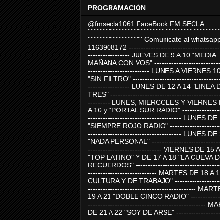
PROGRAMACIÓN
@fmsecla1061 FaceBook FM SECLA
'''''''''''''''''''''''''''''''''''''''''''''''''''''''''''''''''''''''''''''''''''''''''
''''''''''''''''''''''''''''''''''''' Comunicate al whatsap
1163908172 -------------------------------------
----------------- JUEVES DE 9 A 10 "MEDIA
MAÑANA CON VOS" ----------------------------
------------------------- LUNES A VIERNES 1
"SIN FILTRO" ------------------------------------
----------------- LUNES DE 12 A 14 "LINEA 
TRES" ---------------------------------------------
--------- LUNES, MIERCOLES Y VIERNES 
A 16 y "PORTAL SUR RADIO" -----------------
-------------------------------------- LUNES DE
"SIEMPRE ROJO RADIO" ----------------------
-------------------------------------- LUNES DE
"NADA PERSONAL" -----------------------------
------------------------------ VIERNES DE 15 
"TOP LATINO" Y DE 17 A 18 "LA CUEVA 
RECUERDOS" -----------------------------------
---------------------------- MARTES DE 18 A 
CULTURA Y DE TRABAJO" --------------------
-------------------------------------------- MA
19 A 21 "DOBLE CINCO RADIO" -------------
------------------------------------------------
DE 21 A 22 "SOY DE ARSE" -------------------