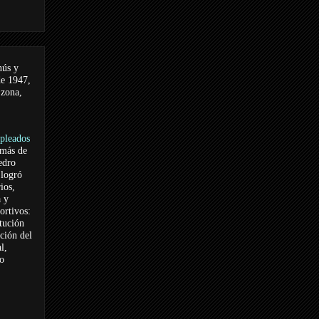
nús y
de 1947,
 zona,
pleados
 más de
edro
logró
ios,
a y
ortivos:
itución
ación del
l,
vo