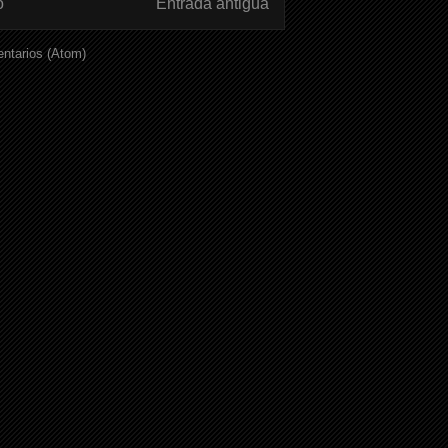
o
Entrada antigua
ntarios (Atom)