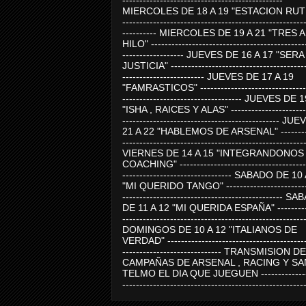
-----------------------------------------------
MIERCOLES DE 18 A 19 "ESTACION RUTE
-----------------------------------------------------
---------- MIERCOLES DE 19 A 21 "TRES 
HILO" ---------------------------------------------
------------------ JUEVES DE 16 A 17 "SER
JUSTICIA" ----------------------------------------
------------------------ JUEVES DE 17 A 19
"FAMRASTICOS" --------------------------------
----------------------------------- JUEVES DE 
"ISHA , RAICES Y ALAS" -----------------------
---------------------------------------------- J
21 A 22 "HABLEMOS DE ARSENAL" ---------
-----------------------------------------------------
VIERNES DE 14 A 15 "INTEGRANDONOS
COACHING" -------------------------------------
-------------------------------- SABADO DE 10
"MI QUERIDO TANGO" ------------------------
----------------------------------------------- 
DE 11 A 12 "MI QUERIDA ESPAÑA" ----------
-----------------------------------------------------
DOMINGOS DE 10 A 12 "ITALIANOS DE
VERDAD" -----------------------------------------
----------------------------- TRANSMISION DE
CAMPAÑAS DE ARSENAL , RACING Y SA
TELMO EL DIA QUE JUEGUEN ---------------
-----------------------------------------------------