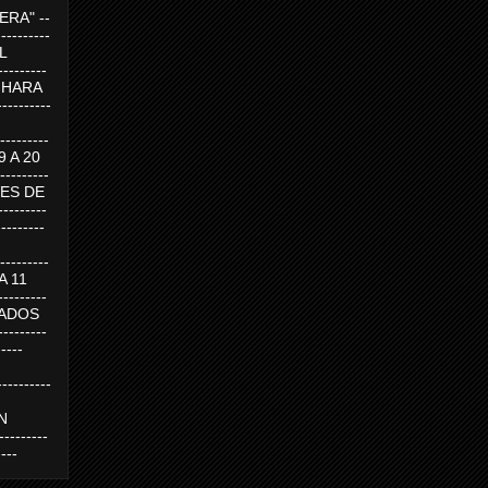
RA" --
----------
AL
---------
A HARA
---------
--------
19 A 20
--------
UEVES DE
-------
---------
---------
 A 11
--------
SABADOS
-------
-----
---------
N
-------
----