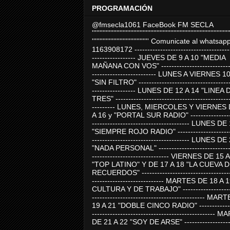
PROGRAMACIÓN
@fmsecla1061 FaceBook FM SECLA
'''''''''''''''''''''''''''''''''''''''''''''''''''''''''''''''''''''''''''''''''''''''''
''''''''''''''''''''''''''''''''''''' Comunicate al whatsap
1163908172 -------------------------------------
----------------- JUEVES DE 9 A 10 "MEDIA
MAÑANA CON VOS" ----------------------------
------------------------- LUNES A VIERNES 1
"SIN FILTRO" ------------------------------------
----------------- LUNES DE 12 A 14 "LINEA 
TRES" ---------------------------------------------
--------- LUNES, MIERCOLES Y VIERNES 
A 16 y "PORTAL SUR RADIO" -----------------
-------------------------------------- LUNES DE
"SIEMPRE ROJO RADIO" ----------------------
-------------------------------------- LUNES DE
"NADA PERSONAL" -----------------------------
------------------------------ VIERNES DE 15 
"TOP LATINO" Y DE 17 A 18 "LA CUEVA 
RECUERDOS" -----------------------------------
---------------------------- MARTES DE 18 A 
CULTURA Y DE TRABAJO" --------------------
-------------------------------------------- MA
19 A 21 "DOBLE CINCO RADIO" -------------
------------------------------------------------
DE 21 A 22 "SOY DE ARSE" -------------------