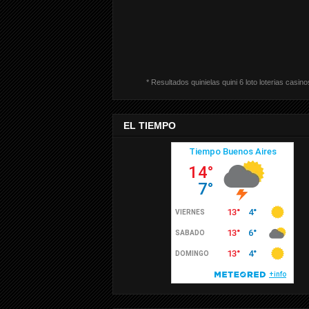
* Resultados quinielas quini 6 loto loterias casino
EL TIEMPO