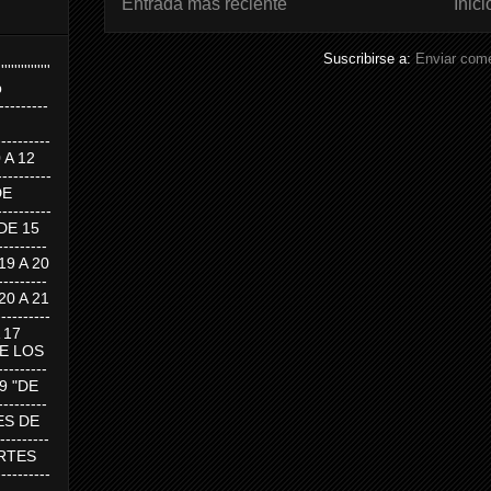
Entrada más reciente
Inici
Suscribirse a:
Enviar come
''''''''''''''''
p
---------
--------
0 A 12
---------
DE
---------
DE 15
-------
 19 A 20
-------
 20 A 21
--------
A 17
DE LOS
--------
19 "DE
-------
RTES DE
--------
 MARTES
--------