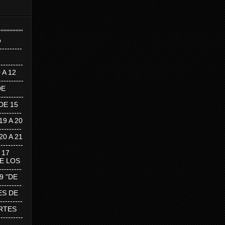
''''''''''''''''
p
---------
--------
0 A 12
---------
DE
---------
DE 15
-------
 19 A 20
-------
 20 A 21
--------
A 17
DE LOS
--------
19 "DE
-------
RTES DE
--------
 MARTES
--------