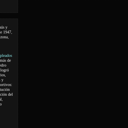
nús y
de 1947,
 zona,
pleados
 más de
edro
logró
ios,
a y
ortivos:
itución
ación del
l,
vo