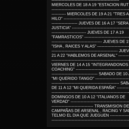
-----------------------------------------------
MIERCOLES DE 18 A 19 "ESTACION RUTE
-----------------------------------------------------
---------- MIERCOLES DE 19 A 21 "TRES 
HILO" ---------------------------------------------
------------------ JUEVES DE 16 A 17 "SER
JUSTICIA" ----------------------------------------
------------------------ JUEVES DE 17 A 19
"FAMRASTICOS" --------------------------------
----------------------------------- JUEVES DE 
"ISHA , RAICES Y ALAS" -----------------------
---------------------------------------------- J
21 A 22 "HABLEMOS DE ARSENAL" ---------
-----------------------------------------------------
VIERNES DE 14 A 15 "INTEGRANDONOS
COACHING" -------------------------------------
-------------------------------- SABADO DE 10
"MI QUERIDO TANGO" ------------------------
----------------------------------------------- 
DE 11 A 12 "MI QUERIDA ESPAÑA" ----------
-----------------------------------------------------
DOMINGOS DE 10 A 12 "ITALIANOS DE
VERDAD" -----------------------------------------
----------------------------- TRANSMISION DE
CAMPAÑAS DE ARSENAL , RACING Y SA
TELMO EL DIA QUE JUEGUEN ---------------
-----------------------------------------------------