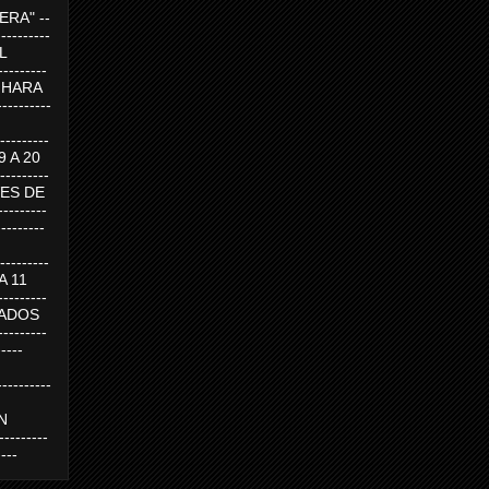
RA" --
----------
AL
---------
A HARA
---------
--------
19 A 20
--------
UEVES DE
-------
---------
---------
 A 11
--------
SABADOS
-------
-----
---------
N
-------
----