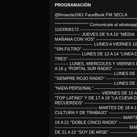
PROGRAMACIÓN
@fmsecla1061 FaceBook FM SECLA
'''''''''''''''''''''''''''''''''''''''''''''''''''''''''''''''''''''''''''''''''''''''''
''''''''''''''''''''''''''''''''''''' Comunicate al whatsap
1163908172 -------------------------------------
----------------- JUEVES DE 9 A 10 "MEDIA
MAÑANA CON VOS" ----------------------------
------------------------- LUNES A VIERNES 1
"SIN FILTRO" ------------------------------------
----------------- LUNES DE 12 A 14 "LINEA 
TRES" ---------------------------------------------
--------- LUNES, MIERCOLES Y VIERNES 
A 16 y "PORTAL SUR RADIO" -----------------
-------------------------------------- LUNES DE
"SIEMPRE ROJO RADIO" ----------------------
-------------------------------------- LUNES DE
"NADA PERSONAL" -----------------------------
------------------------------ VIERNES DE 15 
"TOP LATINO" Y DE 17 A 18 "LA CUEVA 
RECUERDOS" -----------------------------------
---------------------------- MARTES DE 18 A 
CULTURA Y DE TRABAJO" --------------------
-------------------------------------------- MA
19 A 21 "DOBLE CINCO RADIO" -------------
------------------------------------------------
DE 21 A 22 "SOY DE ARSE" -------------------