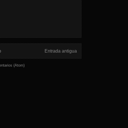
o
Entrada antigua
ntarios (Atom)