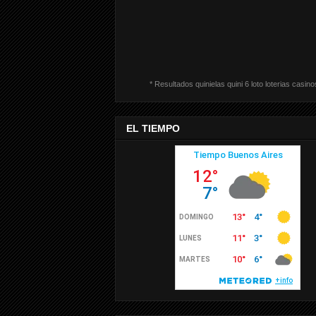
* Resultados quinielas quini 6 loto loterias casino
EL TIEMPO