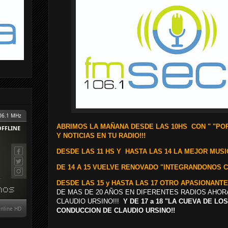
ABRIMOS LA MAÑANA DESDE LAS 10HS CON "
"POR
Y NOTICIAS EN TU RADIO!!!
D
ESDE LAS 11 HS Y
HASTA LAS 14 LA MEJOR MUSIC
DE 14 A 15 VUELVE RENOVADO "INTEGRANDONOS 
DESDE LAS 15 y HASTA LAS 17
OTRO APASIONANTE
DE MAS DE 20 AÑOS EN DIFERENTES RADIOS AHOR
CLAUDIO URSINO!!!
Y DE 17 a 18 "LA CUEVA DE L
CONDUCCION DE CLAUDIO URSINO!!