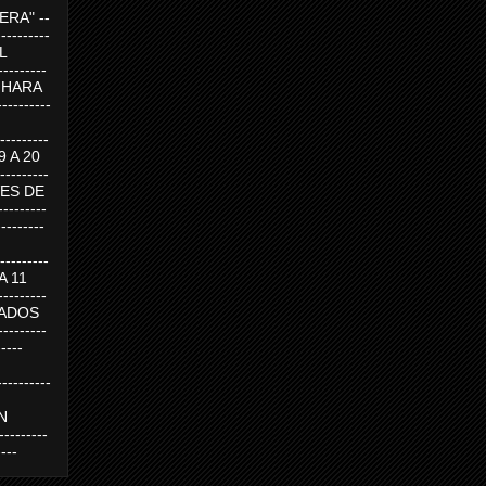
RA" --
----------
AL
---------
A HARA
---------
--------
19 A 20
--------
UEVES DE
-------
---------
---------
 A 11
--------
SABADOS
-------
-----
---------
N
-------
----