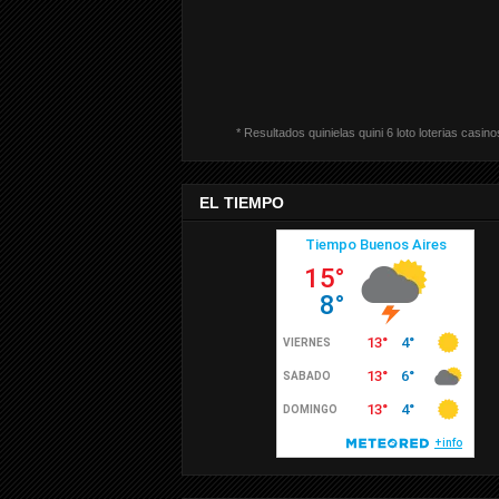
* Resultados quinielas quini 6 loto loterias casino
EL TIEMPO