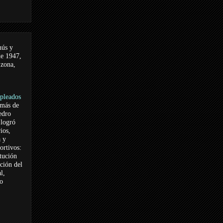
nús y
de 1947,
 zona,
pleados
 más de
edro
logró
ios,
a y
ortivos:
itución
ación del
l,
vo