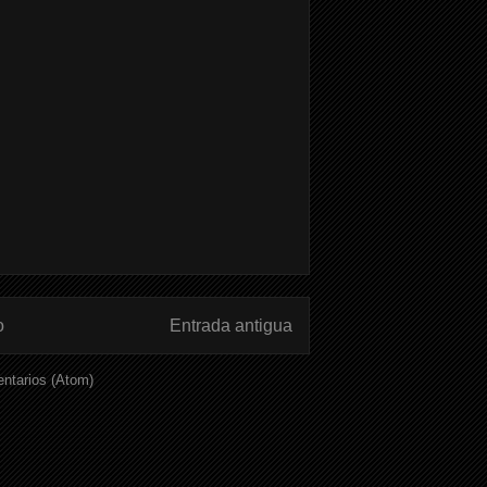
o
Entrada antigua
ntarios (Atom)