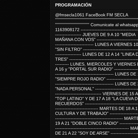
PROGRAMACIÓN
@fmsecla1061 FaceBook FM SECLA
'''''''''''''''''''''''''''''''''''''''''''''''''''''''''''''''''''''''''''''''''''''''''
''''''''''''''''''''''''''''''''''''' Comunicate al whatsap
1163908172 -------------------------------------
----------------- JUEVES DE 9 A 10 "MEDIA
MAÑANA CON VOS" ----------------------------
------------------------- LUNES A VIERNES 1
"SIN FILTRO" ------------------------------------
----------------- LUNES DE 12 A 14 "LINEA 
TRES" ---------------------------------------------
--------- LUNES, MIERCOLES Y VIERNES 
A 16 y "PORTAL SUR RADIO" -----------------
-------------------------------------- LUNES DE
"SIEMPRE ROJO RADIO" ----------------------
-------------------------------------- LUNES DE
"NADA PERSONAL" -----------------------------
------------------------------ VIERNES DE 15 
"TOP LATINO" Y DE 17 A 18 "LA CUEVA 
RECUERDOS" -----------------------------------
---------------------------- MARTES DE 18 A 
CULTURA Y DE TRABAJO" --------------------
-------------------------------------------- MA
19 A 21 "DOBLE CINCO RADIO" -------------
------------------------------------------------
DE 21 A 22 "SOY DE ARSE" -------------------