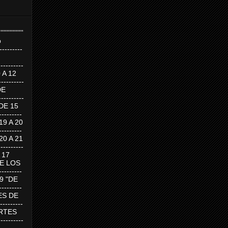
''''''''''''''''
p
---------
--------
0 A 12
---------
DE
---------
DE 15
-------
 19 A 20
-------
 20 A 21
--------
A 17
DE LOS
--------
19 "DE
-------
RTES DE
--------
 MARTES
--------