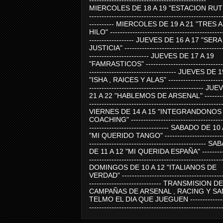
-----------------------------------------------
MIERCOLES DE 18 A 19 "ESTACION RUTE
-----------------------------------------------------
---------- MIERCOLES DE 19 A 21 "TRES 
HILO" ---------------------------------------------
------------------ JUEVES DE 16 A 17 "SER
JUSTICIA" ----------------------------------------
------------------------ JUEVES DE 17 A 19
"FAMRASTICOS" --------------------------------
----------------------------------- JUEVES DE 
"ISHA , RAICES Y ALAS" -----------------------
---------------------------------------------- J
21 A 22 "HABLEMOS DE ARSENAL" ---------
-----------------------------------------------------
VIERNES DE 14 A 15 "INTEGRANDONOS
COACHING" -------------------------------------
-------------------------------- SABADO DE 10
"MI QUERIDO TANGO" ------------------------
----------------------------------------------- 
DE 11 A 12 "MI QUERIDA ESPAÑA" ----------
-----------------------------------------------------
DOMINGOS DE 10 A 12 "ITALIANOS DE
VERDAD" -----------------------------------------
----------------------------- TRANSMISION DE
CAMPAÑAS DE ARSENAL , RACING Y SA
TELMO EL DIA QUE JUEGUEN ---------------
-----------------------------------------------------