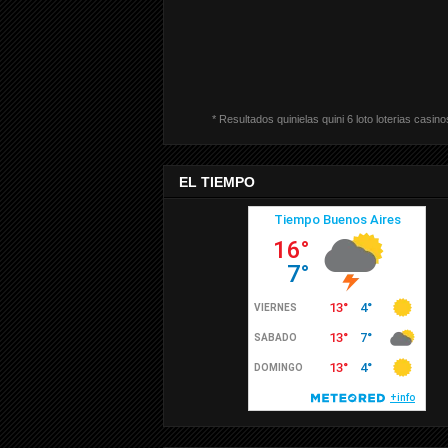
* Resultados quinielas quini 6 loto loterias casino
EL TIEMPO