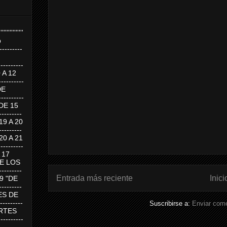
''''''''''''''''
p
---------
--------
0 A 12
---------
DE
---------
DE 15
-------
 19 A 20
-------
 20 A 21
--------
A 17
DE LOS
--------
Entrada más reciente
Inici
19 "DE
-------
RTES DE
--------
Suscribirse a:
Enviar come
 MARTES
--------