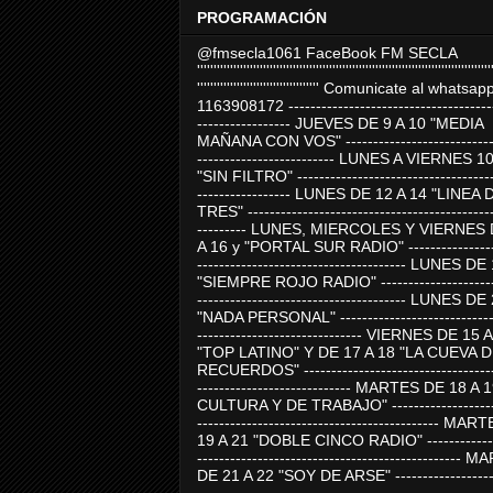
PROGRAMACIÓN
@fmsecla1061 FaceBook FM SECLA
'''''''''''''''''''''''''''''''''''''''''''''''''''''''''''''''''''''''''''''''''''''''''
''''''''''''''''''''''''''''''''''''' Comunicate al whatsap
1163908172 -------------------------------------
----------------- JUEVES DE 9 A 10 "MEDIA
MAÑANA CON VOS" ----------------------------
------------------------- LUNES A VIERNES 1
"SIN FILTRO" ------------------------------------
----------------- LUNES DE 12 A 14 "LINEA 
TRES" ---------------------------------------------
--------- LUNES, MIERCOLES Y VIERNES 
A 16 y "PORTAL SUR RADIO" -----------------
-------------------------------------- LUNES DE
"SIEMPRE ROJO RADIO" ----------------------
-------------------------------------- LUNES DE
"NADA PERSONAL" -----------------------------
------------------------------ VIERNES DE 15 
"TOP LATINO" Y DE 17 A 18 "LA CUEVA 
RECUERDOS" -----------------------------------
---------------------------- MARTES DE 18 A 
CULTURA Y DE TRABAJO" --------------------
-------------------------------------------- MA
19 A 21 "DOBLE CINCO RADIO" -------------
------------------------------------------------
DE 21 A 22 "SOY DE ARSE" -------------------