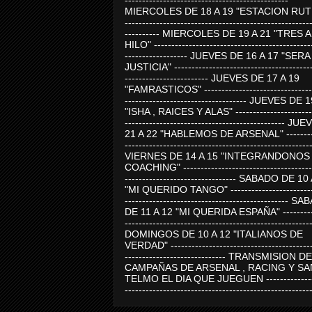
-----------------------------------------------
MIERCOLES DE 18 A 19 "ESTACION RUTE
-----------------------------------------------------
---------- MIERCOLES DE 19 A 21 "TRES 
HILO" ---------------------------------------------
------------------ JUEVES DE 16 A 17 "SER
JUSTICIA" ----------------------------------------
------------------------ JUEVES DE 17 A 19
"FAMRASTICOS" --------------------------------
----------------------------------- JUEVES DE 
"ISHA , RAICES Y ALAS" -----------------------
---------------------------------------------- J
21 A 22 "HABLEMOS DE ARSENAL" ---------
-----------------------------------------------------
VIERNES DE 14 A 15 "INTEGRANDONOS
COACHING" -------------------------------------
-------------------------------- SABADO DE 10
"MI QUERIDO TANGO" ------------------------
----------------------------------------------- 
DE 11 A 12 "MI QUERIDA ESPAÑA" ----------
-----------------------------------------------------
DOMINGOS DE 10 A 12 "ITALIANOS DE
VERDAD" -----------------------------------------
----------------------------- TRANSMISION DE
CAMPAÑAS DE ARSENAL , RACING Y SA
TELMO EL DIA QUE JUEGUEN ---------------
-----------------------------------------------------