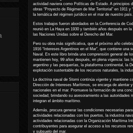
actividad naviera como Políticas de Estado. A principios 
obras “Proyecto de Régimen de Mar Territorial” en 1911 y “
la temática del régimen jurídico en el mar de nuestro país.
Estos trabajos fueron abordados en la Conferencia de Cod
reunió en La Haya en 1930 y también años después en la
a
las Naciones Unidas sobre el Derecho del Mar.
Pero su obra más significativa, que el próximo año celebra
1916 “Intereses Argentinos en el Mar”, que contiene una s
Naval. En este libro brinda una comprensión general de l
mantienen hoy, 99 años después, en plena vigencia: las Is
argentino y las pesquerías, la plataforma continental, la D
explotación sustentable de los recursos naturales, la indu
La doctrina naval de Storni continúa vigente y mantiene c
Dirección de Intereses Marítimos, se encarga de alentar y c
nacionales en el mar. Promueve la formación de una concie
sociedad, brindando su asesoramiento a las autoridades n
integran el ámbito marítimo.
Además, procura generar las condiciones necesarias para
actividades relacionadas con los puertos, la industria nav
actividades relacionadas con la Organización Marítima Int
contribuyentes para asegurar el acceso a los recursos re
y subsuelo del mar.