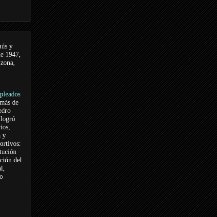
nús y
de 1947,
 zona,
pleados
 más de
edro
logró
ios,
a y
ortivos:
itución
ación del
l,
vo