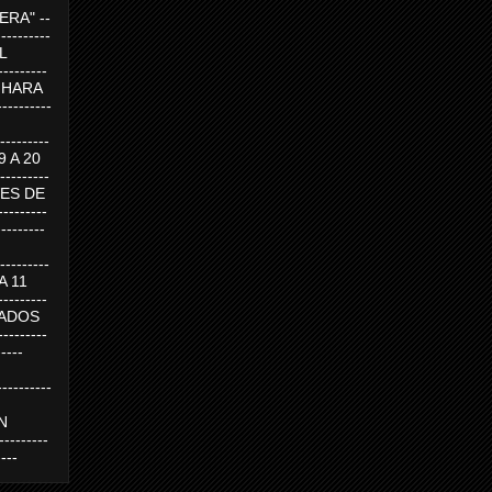
RA" --
----------
AL
---------
A HARA
---------
--------
19 A 20
--------
UEVES DE
-------
---------
---------
 A 11
--------
SABADOS
-------
-----
---------
N
-------
----