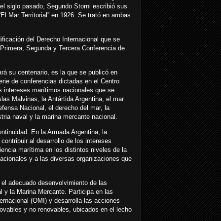
del siglo pasado, Segundo Storni escribió sus
El Mar Territorial” en 1926. Se trató en ambas
ificación del Derecho Internacional que se
 Primera, Segunda y Tercera Conferencia de
rá su centenario, es la que se publicó en
erie de conferencias dictadas en el Centro
os intereses marítimos nacionales que se
las Malvinas, la Antártida Argentina, el mar
efensa Nacional, el derecho del mar, la
stria naval y la marina mercante nacional.
ontinuidad. En la Armada Argentina, la
ontribuir al desarrollo de los intereses
ncia marítima en los distintos niveles de la
acionales y a las diversas organizaciones que
 el adecuado desenvolvimiento de las
al y la Marina Mercante. Participa en las
ernacional (OMI) y desarrolla las acciones
novables y no renovables, ubicados en el lecho