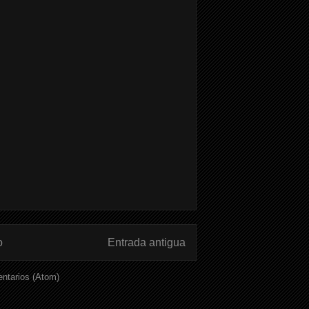
o
Entrada antigua
ntarios (Atom)