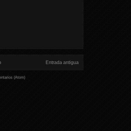
o
Entrada antigua
ntarios (Atom)