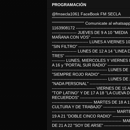
PROGRAMACIÓN
@fmsecla1061 FaceBook FM SECLA
'''''''''''''''''''''''''''''''''''''''''''''''''''''''''''''''''''''''''''''''''''''''''
''''''''''''''''''''''''''''''''''''' Comunicate al whatsap
1163908172 -------------------------------------
----------------- JUEVES DE 9 A 10 "MEDIA
MAÑANA CON VOS" ----------------------------
------------------------- LUNES A VIERNES 1
"SIN FILTRO" ------------------------------------
----------------- LUNES DE 12 A 14 "LINEA 
TRES" ---------------------------------------------
--------- LUNES, MIERCOLES Y VIERNES 
A 16 y "PORTAL SUR RADIO" -----------------
-------------------------------------- LUNES DE
"SIEMPRE ROJO RADIO" ----------------------
-------------------------------------- LUNES DE
"NADA PERSONAL" -----------------------------
------------------------------ VIERNES DE 15 
"TOP LATINO" Y DE 17 A 18 "LA CUEVA 
RECUERDOS" -----------------------------------
---------------------------- MARTES DE 18 A 
CULTURA Y DE TRABAJO" --------------------
-------------------------------------------- MA
19 A 21 "DOBLE CINCO RADIO" -------------
------------------------------------------------
DE 21 A 22 "SOY DE ARSE" -------------------