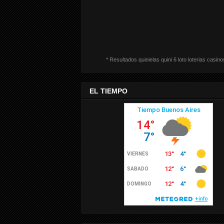
* Resultados quinielas quini 6 loto loterias casino
EL TIEMPO