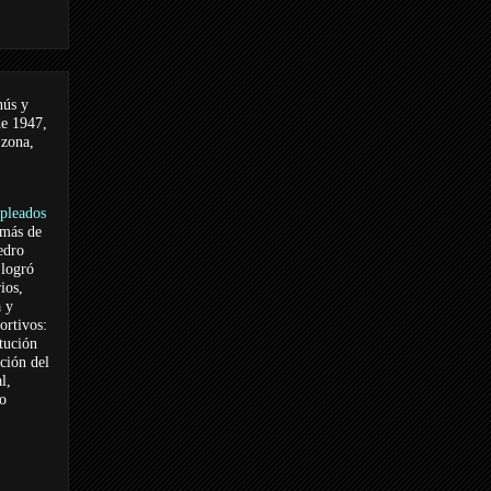
nús y
de 1947,
 zona,
pleados
 más de
edro
logró
ios,
a y
ortivos:
itución
ación del
l,
vo