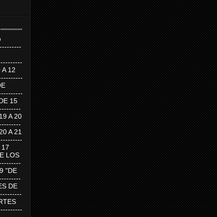
''''''''''''''''
p
---------
--------
0 A 12
---------
DE
---------
DE 15
-------
 19 A 20
-------
 20 A 21
--------
A 17
DE LOS
--------
19 "DE
-------
RTES DE
--------
 MARTES
--------