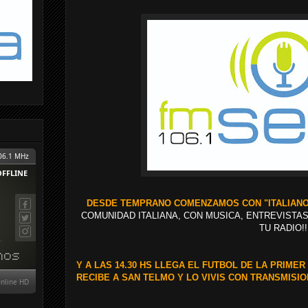
DESDE TEMPRANO COMENZAMOS CON "ITALIAN
COMUNIDAD ITALIANA, CON MUSICA, ENTREVISTAS, 
TU RADIO!!
Y A LAS 14.30 HS LLEGA EL FUTBOL DE LA PRIME
RECIBE A SAN TELMO Y LO VIVIS CON TRANSMISI