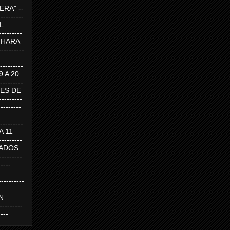
RA" --
----------
AL
---------
A HARA
---------
--------
19 A 20
--------
UEVES DE
-------
---------
---------
 A 11
--------
SABADOS
-------
-----
---------
N
-------
----