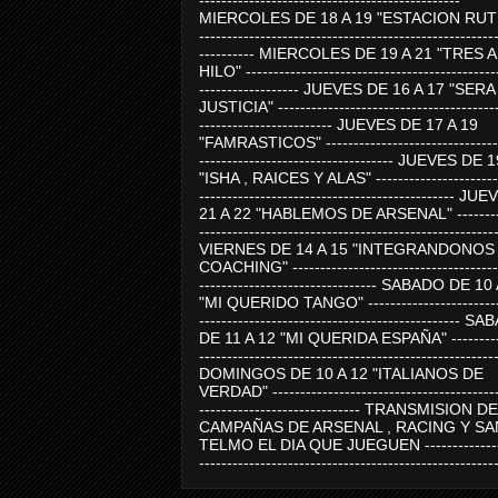
-----------------------------------------------
MIERCOLES DE 18 A 19 "ESTACION RUTE
-----------------------------------------------------
---------- MIERCOLES DE 19 A 21 "TRES 
HILO" ---------------------------------------------
------------------ JUEVES DE 16 A 17 "SER
JUSTICIA" ----------------------------------------
------------------------ JUEVES DE 17 A 19
"FAMRASTICOS" --------------------------------
----------------------------------- JUEVES DE 
"ISHA , RAICES Y ALAS" -----------------------
---------------------------------------------- J
21 A 22 "HABLEMOS DE ARSENAL" ---------
-----------------------------------------------------
VIERNES DE 14 A 15 "INTEGRANDONOS
COACHING" -------------------------------------
-------------------------------- SABADO DE 10
"MI QUERIDO TANGO" ------------------------
----------------------------------------------- 
DE 11 A 12 "MI QUERIDA ESPAÑA" ----------
-----------------------------------------------------
DOMINGOS DE 10 A 12 "ITALIANOS DE
VERDAD" -----------------------------------------
----------------------------- TRANSMISION DE
CAMPAÑAS DE ARSENAL , RACING Y SA
TELMO EL DIA QUE JUEGUEN ---------------
-----------------------------------------------------