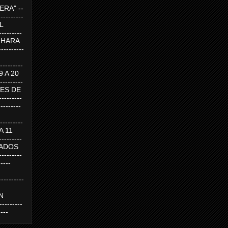
RA" --
----------
AL
---------
A HARA
---------
--------
19 A 20
--------
UEVES DE
-------
---------
---------
 A 11
--------
SABADOS
-------
-----
---------
N
-------
----