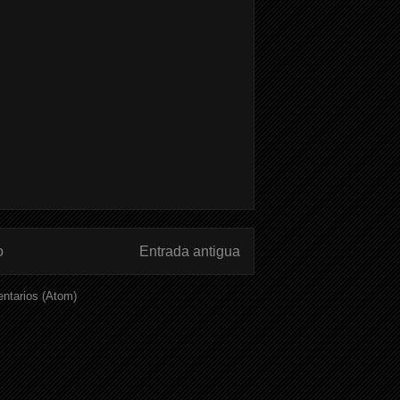
o
Entrada antigua
ntarios (Atom)