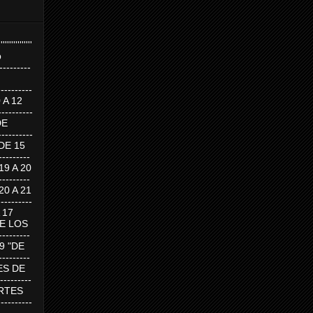
''''''''''''''''
p
---------
--------
0 A 12
---------
DE
---------
DE 15
-------
 19 A 20
-------
 20 A 21
--------
A 17
DE LOS
--------
19 "DE
-------
RTES DE
--------
 MARTES
--------