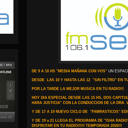
DE 9 A 10 HS "MEDIA MAÑANA CON VOS"
UN ESPACI
DESDE
LAS 10 Y HASTA LAS 12 "SIN FILTRO" EN TU
POR LA TARDE LA MEJOR MUSICA EN TU RADIO!!!
HOY DIA ESPECIAL DESDE LAS 15 HS, DOS CAPITU
HARA JUSTICIA" CON LA CONDUCCION DE LA DRA. 
Y DE 17 A 19 NUEVO CICLO DE "FAMRASTICOS" EDIC
Y
DE 19 a 21 LLEGA EL PROGRAMA DE "ISHA RAD
DISFRUTAR EN TU RADIO!!!!!! TEMPORADA 2026!!!