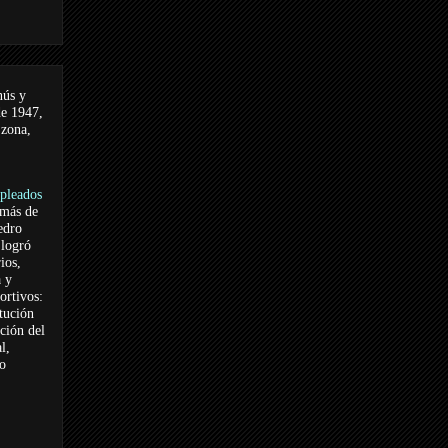
nús y
de 1947,
 zona,
pleados
 más de
edro
logró
ios,
a y
ortivos:
itución
ación del
l,
vo