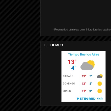
* Resultados quinielas quini 6 loto loterias casino
EL TIEMPO