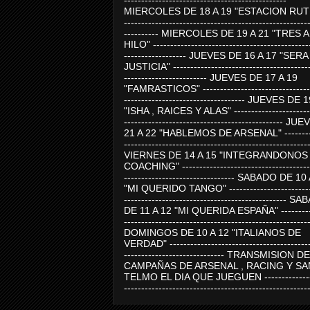
-----------------------------------------------
MIERCOLES DE 18 A 19 "ESTACION RUTE
-----------------------------------------------------
---------- MIERCOLES DE 19 A 21 "TRES 
HILO" ---------------------------------------------
------------------ JUEVES DE 16 A 17 "SER
JUSTICIA" ----------------------------------------
------------------------ JUEVES DE 17 A 19
"FAMRASTICOS" --------------------------------
----------------------------------- JUEVES DE 
"ISHA , RAICES Y ALAS" -----------------------
---------------------------------------------- J
21 A 22 "HABLEMOS DE ARSENAL" ---------
-----------------------------------------------------
VIERNES DE 14 A 15 "INTEGRANDONOS
COACHING" -------------------------------------
-------------------------------- SABADO DE 10
"MI QUERIDO TANGO" ------------------------
----------------------------------------------- 
DE 11 A 12 "MI QUERIDA ESPAÑA" ----------
-----------------------------------------------------
DOMINGOS DE 10 A 12 "ITALIANOS DE
VERDAD" -----------------------------------------
----------------------------- TRANSMISION DE
CAMPAÑAS DE ARSENAL , RACING Y SA
TELMO EL DIA QUE JUEGUEN ---------------
-----------------------------------------------------