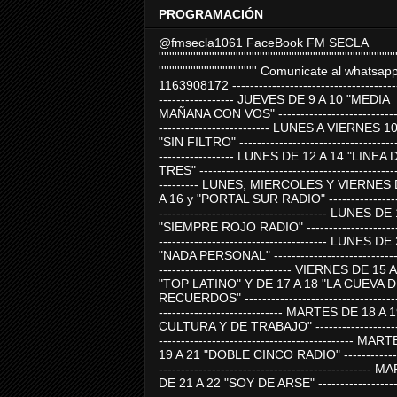
PROGRAMACIÓN
@fmsecla1061 FaceBook FM SECLA
'''''''''''''''''''''''''''''''''''''''''''''''''''''''''''''''''''''''''''''''''''''''''
''''''''''''''''''''''''''''''''''''' Comunicate al whatsap
1163908172 -------------------------------------
----------------- JUEVES DE 9 A 10 "MEDIA
MAÑANA CON VOS" ----------------------------
------------------------- LUNES A VIERNES 1
"SIN FILTRO" ------------------------------------
----------------- LUNES DE 12 A 14 "LINEA 
TRES" ---------------------------------------------
--------- LUNES, MIERCOLES Y VIERNES 
A 16 y "PORTAL SUR RADIO" -----------------
-------------------------------------- LUNES DE
"SIEMPRE ROJO RADIO" ----------------------
-------------------------------------- LUNES DE
"NADA PERSONAL" -----------------------------
------------------------------ VIERNES DE 15 
"TOP LATINO" Y DE 17 A 18 "LA CUEVA 
RECUERDOS" -----------------------------------
---------------------------- MARTES DE 18 A 
CULTURA Y DE TRABAJO" --------------------
-------------------------------------------- MA
19 A 21 "DOBLE CINCO RADIO" -------------
------------------------------------------------
DE 21 A 22 "SOY DE ARSE" -------------------