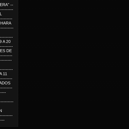
RA" --
----------
AL
---------
A HARA
---------
--------
19 A 20
--------
UEVES DE
-------
---------
---------
 A 11
--------
SABADOS
-------
-----
---------
N
-------
----