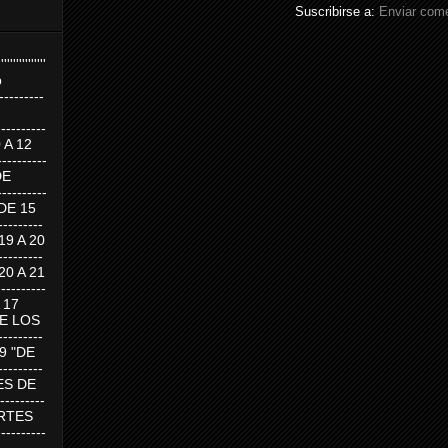
Suscribirse a:
Enviar come
''''''''''''''''
p
---------
--------
0 A 12
---------
DE
---------
DE 15
-------
 19 A 20
-------
 20 A 21
--------
A 17
DE LOS
--------
19 "DE
-------
RTES DE
--------
 MARTES
--------