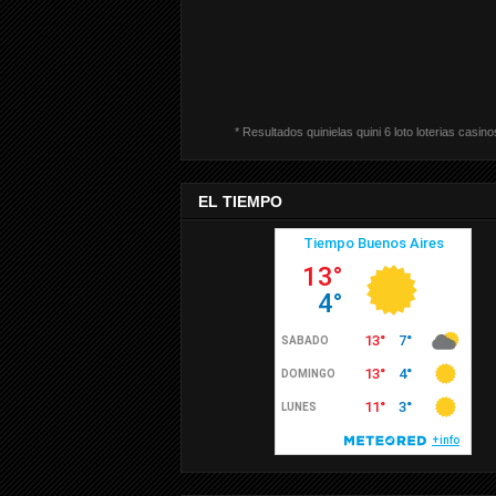
* Resultados quinielas quini 6 loto loterias casino
EL TIEMPO