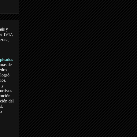
nús y
de 1947,
 zona,
pleados
 más de
edro
logró
ios,
a y
ortivos:
itución
ación del
l,
vo