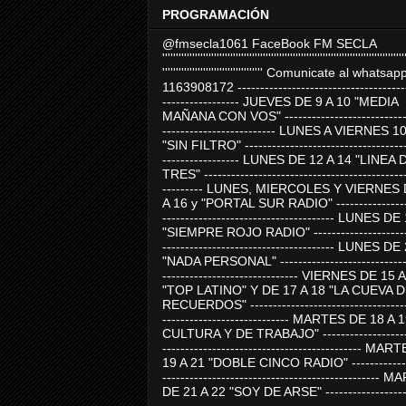
PROGRAMACIÓN
@fmsecla1061 FaceBook FM SECLA
'''''''''''''''''''''''''''''''''''''''''''''''''''''''''''''''''''''''''''''''''''''''''
''''''''''''''''''''''''''''''''''''' Comunicate al whatsap
1163908172 -------------------------------------
----------------- JUEVES DE 9 A 10 "MEDIA
MAÑANA CON VOS" ----------------------------
------------------------- LUNES A VIERNES 1
"SIN FILTRO" ------------------------------------
----------------- LUNES DE 12 A 14 "LINEA 
TRES" ---------------------------------------------
--------- LUNES, MIERCOLES Y VIERNES 
A 16 y "PORTAL SUR RADIO" -----------------
-------------------------------------- LUNES DE
"SIEMPRE ROJO RADIO" ----------------------
-------------------------------------- LUNES DE
"NADA PERSONAL" -----------------------------
------------------------------ VIERNES DE 15 
"TOP LATINO" Y DE 17 A 18 "LA CUEVA 
RECUERDOS" -----------------------------------
---------------------------- MARTES DE 18 A 
CULTURA Y DE TRABAJO" --------------------
-------------------------------------------- MA
19 A 21 "DOBLE CINCO RADIO" -------------
------------------------------------------------
DE 21 A 22 "SOY DE ARSE" -------------------