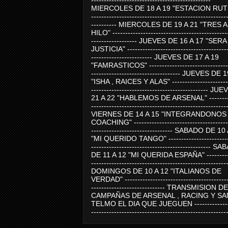
-----------------------------------------------
MIERCOLES DE 18 A 19 "ESTACION RUTE
-----------------------------------------------------
---------- MIERCOLES DE 19 A 21 "TRES 
HILO" ---------------------------------------------
------------------ JUEVES DE 16 A 17 "SER
JUSTICIA" ----------------------------------------
------------------------ JUEVES DE 17 A 19
"FAMRASTICOS" --------------------------------
----------------------------------- JUEVES DE 
"ISHA , RAICES Y ALAS" -----------------------
---------------------------------------------- J
21 A 22 "HABLEMOS DE ARSENAL" ---------
-----------------------------------------------------
VIERNES DE 14 A 15 "INTEGRANDONOS
COACHING" -------------------------------------
-------------------------------- SABADO DE 10
"MI QUERIDO TANGO" ------------------------
----------------------------------------------- 
DE 11 A 12 "MI QUERIDA ESPAÑA" ----------
-----------------------------------------------------
DOMINGOS DE 10 A 12 "ITALIANOS DE
VERDAD" -----------------------------------------
----------------------------- TRANSMISION DE
CAMPAÑAS DE ARSENAL , RACING Y SA
TELMO EL DIA QUE JUEGUEN ---------------
-----------------------------------------------------