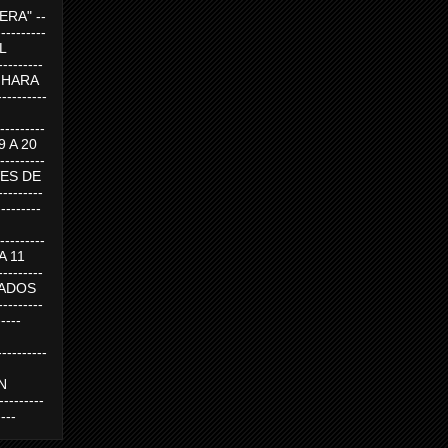
RA" --
----------
AL
---------
A HARA
---------
--------
19 A 20
--------
UEVES DE
-------
---------
---------
 A 11
--------
SABADOS
-------
-----
---------
N
-------
----