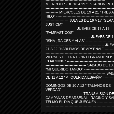
-----------------------------------------------
MIERCOLES DE 18 A 19 "ESTACION RUTE
-----------------------------------------------------
---------- MIERCOLES DE 19 A 21 "TRES 
HILO" ---------------------------------------------
------------------ JUEVES DE 16 A 17 "SER
JUSTICIA" ----------------------------------------
------------------------ JUEVES DE 17 A 19
"FAMRASTICOS" --------------------------------
----------------------------------- JUEVES DE 
"ISHA , RAICES Y ALAS" -----------------------
---------------------------------------------- J
21 A 22 "HABLEMOS DE ARSENAL" ---------
-----------------------------------------------------
VIERNES DE 14 A 15 "INTEGRANDONOS
COACHING" -------------------------------------
-------------------------------- SABADO DE 10
"MI QUERIDO TANGO" ------------------------
----------------------------------------------- 
DE 11 A 12 "MI QUERIDA ESPAÑA" ----------
-----------------------------------------------------
DOMINGOS DE 10 A 12 "ITALIANOS DE
VERDAD" -----------------------------------------
----------------------------- TRANSMISION DE
CAMPAÑAS DE ARSENAL , RACING Y SA
TELMO EL DIA QUE JUEGUEN ---------------
-----------------------------------------------------