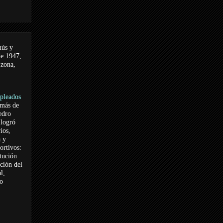
nús y
de 1947,
 zona,
pleados
 más de
edro
logró
ios,
a y
ortivos:
itución
ación del
l,
vo