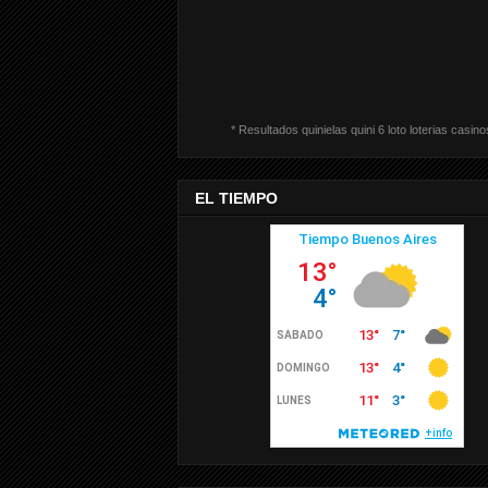
* Resultados quinielas quini 6 loto loterias casino
EL TIEMPO