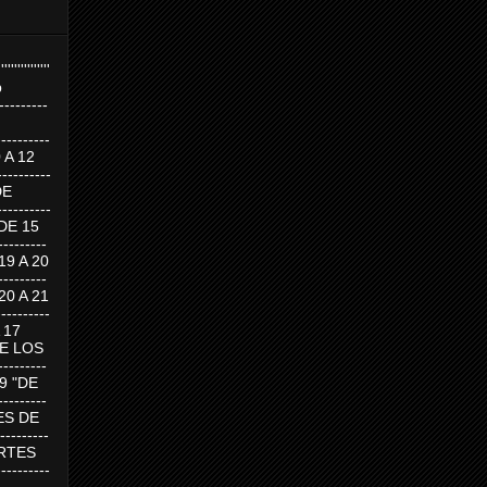
''''''''''''''''
p
---------
--------
0 A 12
---------
DE
---------
DE 15
-------
 19 A 20
-------
 20 A 21
--------
A 17
DE LOS
--------
19 "DE
-------
RTES DE
--------
 MARTES
--------