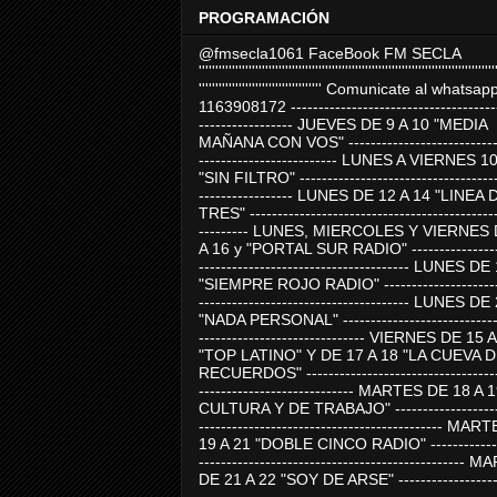
PROGRAMACIÓN
@fmsecla1061 FaceBook FM SECLA
'''''''''''''''''''''''''''''''''''''''''''''''''''''''''''''''''''''''''''''''''''''''''
''''''''''''''''''''''''''''''''''''' Comunicate al whatsap
1163908172 -------------------------------------
----------------- JUEVES DE 9 A 10 "MEDIA
MAÑANA CON VOS" ----------------------------
------------------------- LUNES A VIERNES 1
"SIN FILTRO" ------------------------------------
----------------- LUNES DE 12 A 14 "LINEA 
TRES" ---------------------------------------------
--------- LUNES, MIERCOLES Y VIERNES 
A 16 y "PORTAL SUR RADIO" -----------------
-------------------------------------- LUNES DE
"SIEMPRE ROJO RADIO" ----------------------
-------------------------------------- LUNES DE
"NADA PERSONAL" -----------------------------
------------------------------ VIERNES DE 15 
"TOP LATINO" Y DE 17 A 18 "LA CUEVA 
RECUERDOS" -----------------------------------
---------------------------- MARTES DE 18 A 
CULTURA Y DE TRABAJO" --------------------
-------------------------------------------- MA
19 A 21 "DOBLE CINCO RADIO" -------------
------------------------------------------------
DE 21 A 22 "SOY DE ARSE" -------------------