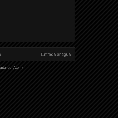
o
Entrada antigua
ntarios (Atom)