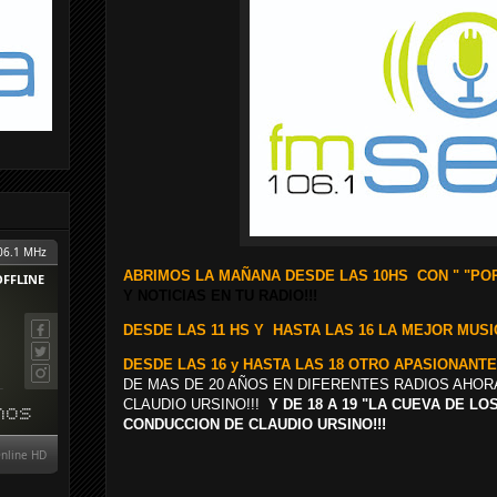
ABRIMOS LA MAÑANA DESDE LAS 10HS CON "
"POR
Y NOTICIAS EN TU RADIO!!!
D
ESDE LAS 11 HS Y
HASTA LAS 16 LA MEJOR MUSIC
DESDE LAS 16 y HASTA LAS 18 OTRO APASIONANT
DE MAS DE 20 AÑOS EN DIFERENTES RADIOS AHOR
CLAUDIO URSINO!!!
Y DE 18 A 19 "LA CUEVA DE L
CONDUCCION DE CLAUDIO URSINO!!!